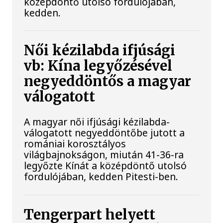
középdöntő utolsó fordulójában,
kedden.
Női kézilabda ifjúsági
vb: Kína legyőzésével
negyeddöntős a magyar
válogatott
A magyar női ifjúsági kézilabda-
válogatott negyeddöntőbe jutott a
romániai korosztályos
világbajnokságon, miután 41-36-ra
legyőzte Kínát a középdöntő utolsó
fordulójában, kedden Pitesti-ben.
Tengerpart helyett