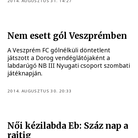
2014. AUGUSZTUS 31. 14:27
Nem esett gól Veszprémben
A Veszprém FC gólnélküli döntetlent
játszott a Dorog vendéglátójaként a
labdarúgó NB III Nyugati csoport szombati
játéknapján.
2014. AUGUSZTUS 30. 20:33
Női kézilabda Eb: Száz nap a
rajtig