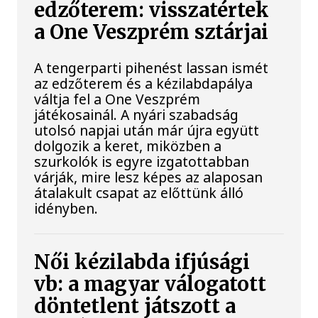
edzőterem: visszatértek
a One Veszprém sztárjai
A tengerparti pihenést lassan ismét
az edzőterem és a kézilabdapálya
váltja fel a One Veszprém
játékosainál. A nyári szabadság
utolsó napjai után már újra együtt
dolgozik a keret, miközben a
szurkolók is egyre izgatottabban
várják, mire lesz képes az alaposan
átalakult csapat az előttünk álló
idényben.
Női kézilabda ifjúsági
vb: a magyar válogatott
döntetlent játszott a