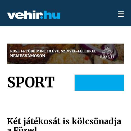
SPORT
Két játékosát is kölcsönadja
a Füred