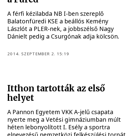
A férfi kézilabda NB I-ben szereplő
Balatonfüredi KSE a beállós Kemény
Lászlót a PLER-nek, a jobbszélső Nagy
Dánielt pedig a Csurgónak adja kölcsön.
2014. SZEPTEMBER 2. 15:19
Itthon tartották az első
helyet
A Pannon Egyetem VKK A-jelű csapata
nyerte meg a Vetési gimnáziumban múlt
héten lebonyolított I. Esély a sportra
elnevezésű nemzetközi felkészülési tornát.