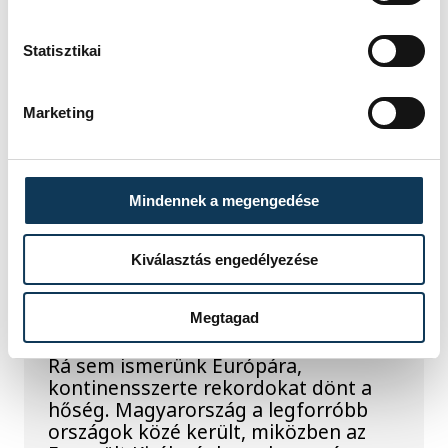
reggel. Magyar idő szerint 8:35 körül
a Hold felszínébe csapódott a SpaceX
Statisztikai
egyik Falcon–9 rakétájának felső
fokozata. A becsapódást a Földről
szabad szemmel nem lehetett látni, a
Marketing
szakemberek azonban távcsövekkel
figyelték az eseményt.
Mindennek a megengedése
Rekordok Európában –
Magyarország a
Kiválasztás engedélyezése
legforróbb, Angliában
szárazság tombol
Megtagad
Rá sem ismerünk Európára,
kontinensszerte rekordokat dönt a
hőség. Magyarország a legforróbb
országok közé került, miközben az