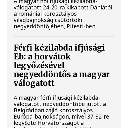
A magyar női ifjúsági kézilabda-
válogatott 24-20-ra kikapott Dániától
a romániai korosztályos
világbajnokság csütörtöki
negyeddöntőjében, Pitesti-ben.
Férfi kézilabda ifjúsági
Eb: a horvátok
legyőzésével
negyeddöntős a magyar
válogatott
A magyar férfi ifjúsági kézilabda-
válogatott negyeddöntőbe jutott a
Belgrádban zajló korosztályos
Európa-bajnokságon, mivel 37-32-re
legyőzte Horvátországot a