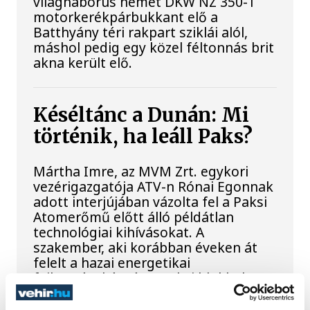
világháborús német DKW NZ 350-1
motorkerékpárbukkant elő a
Batthyány téri rakpart sziklái alól,
máshol pedig egy közel féltonnás brit
akna került elő.
Késéltánc a Dunán: Mi
történik, ha leáll Paks?
Mártha Imre, az MVM Zrt. egykori
vezérigazgatója ATV-n Rónai Egonnak
adott interjújában vázolta fel a Paksi
Atomerőmű előtt álló példátlan
technológiai kihívásokat. A
szakember, aki korábban éveken át
felelt a hazai energetikai
fejlesztésekért és a paksi blokkok
működéséért, arra figyelmeztet: az
erőmű olyan üzemállapotban van,