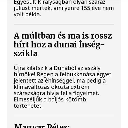
Egyesült Királyságban olyan száraz
júliust mértek, amilyenre 155 éve nem
volt példa.
A múltban és ma is rossz
hírt hoz a dunai Ínség-
szikla
Újra kilátszik a Dunából az aszály
hírnöke! Régen a felbukkanása egyet
jelentett az éhínséggel, ma pedig a
klímaváltozás okozta extrém
szárazságra hívja fel a figyelmet.
Elmeséljük a baljós kőtömb
történetét.
Magyar Péter: