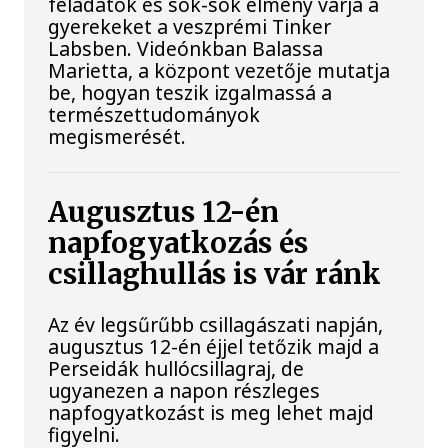
feladatok és sok-sok élmény várja a
gyerekeket a veszprémi Tinker
Labsben. Videónkban Balassa
Marietta, a központ vezetője mutatja
be, hogyan teszik izgalmassá a
természettudományok
megismerését.
Augusztus 12-én
napfogyatkozás és
csillaghullás is vár ránk
Az év legsűrűbb csillagászati napján,
augusztus 12-én éjjel tetőzik majd a
Perseidák hullócsillagraj, de
ugyanezen a napon részleges
napfogyatkozást is meg lehet majd
figyelni.