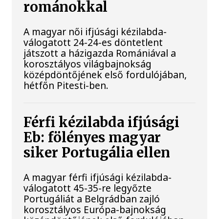
románokkal
A magyar női ifjúsági kézilabda-
válogatott 24-24-es döntetlent
játszott a házigazda Romániával a
korosztályos világbajnokság
középdöntőjének első fordulójában,
hétfőn Pitesti-ben.
Férfi kézilabda ifjúsági
Eb: fölényes magyar
siker Portugália ellen
A magyar férfi ifjúsági kézilabda-
válogatott 45-35-re legyőzte
Portugáliát a Belgrádban zajló
korosztályos Európa-bajnokság