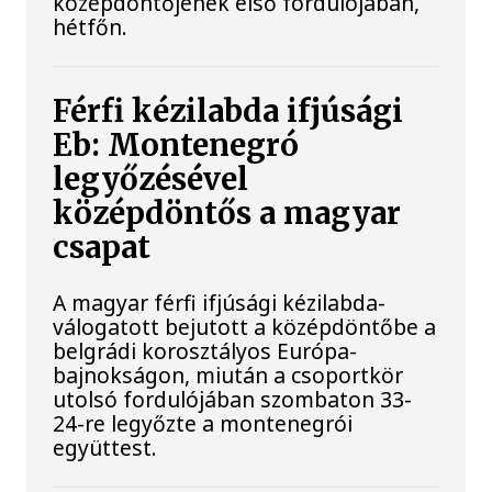
középdöntőjének első fordulójában,
hétfőn.
Férfi kézilabda ifjúsági
Eb: Montenegró
legyőzésével
középdöntős a magyar
csapat
A magyar férfi ifjúsági kézilabda-
válogatott bejutott a középdöntőbe a
belgrádi korosztályos Európa-
bajnokságon, miután a csoportkör
utolsó fordulójában szombaton 33-
24-re legyőzte a montenegrói
együttest.