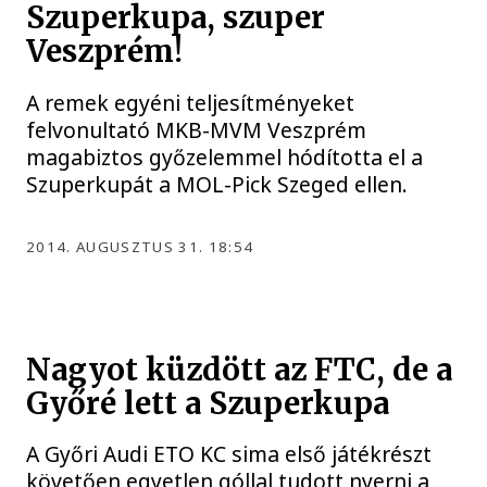
Szuperkupa, szuper
Veszprém!
A remek egyéni teljesítményeket
felvonultató MKB-MVM Veszprém
magabiztos győzelemmel hódította el a
Szuperkupát a MOL-Pick Szeged ellen.
2014. AUGUSZTUS 31. 18:54
Nagyot küzdött az FTC, de a
Győré lett a Szuperkupa
A Győri Audi ETO KC sima első játékrészt
követően egyetlen góllal tudott nyerni a