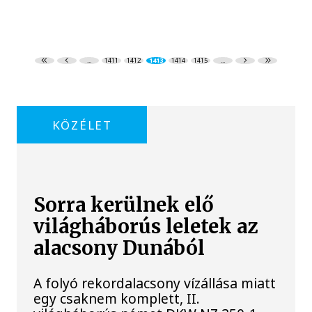
...
1411
1412
1413
1414
1415
...
KÖZÉLET
Sorra kerülnek elő
világháborús leletek az
alacsony Dunából
A folyó rekordalacsony vízállása miatt
egy csaknem komplett, II.