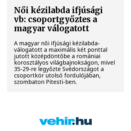
Női kézilabda ifjúsági
vb: csoportgyőztes a
magyar válogatott
A magyar női ifjúsági kézilabda-
válogatott a maximális két ponttal
jutott középdöntőbe a romániai
korosztályos világbajnokságon, mivel
35-29-re legyőzte Svédországot a
csoportkör utolsó fordulójában,
szombaton Pitesti-ben.