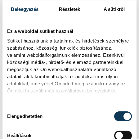
amelyre eredetileg nem tervezték.
Beleegyezés
Részletek
A sütikről
A Tisza-frakció
Ez a weboldal sütiket használ
kezdeményezte, hogy
Sütiket használunk a tartalmak és hirdetések személyre
jövő kedden legyen az
szabásához, közösségi funkciók biztosításához,
valamint weboldalforgalmunk elemzéséhez. Ezenkívül
államfőválasztás
közösségi média-, hirdető- és elemező partnereinkkel
megosztjuk az Ön weboldalhasználatra vonatkozó
A Tisza-frakció kezdeményezte, hogy
adatait, akik kombinálhatják az adatokat más olyan
a parlament jövő kedden válassza
adatokkal, amelyeket Ön adott meg számukra vagy az
meg az új köztársasági elnököt.
Ön által használt más szolgáltatásokból gyűjtöttek.
Valami óriási csapódott a
Hozzájárulás kiválasztása
Elengedhetetlen
Holdba ma reggel
Rendhagyó esemény zajlott le kedden
Beállítások