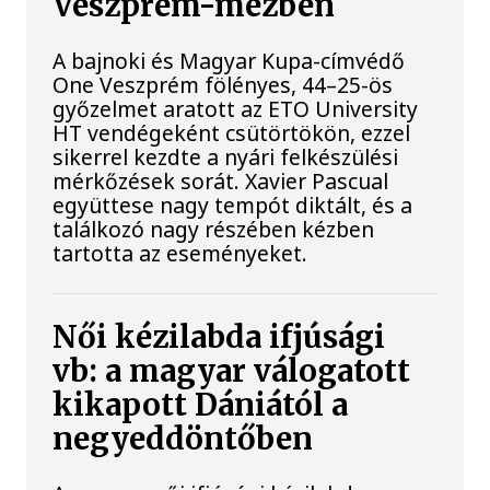
Veszprém-mezben
A bajnoki és Magyar Kupa-címvédő
One Veszprém fölényes, 44–25-ös
győzelmet aratott az ETO University
HT vendégeként csütörtökön, ezzel
sikerrel kezdte a nyári felkészülési
mérkőzések sorát. Xavier Pascual
együttese nagy tempót diktált, és a
találkozó nagy részében kézben
tartotta az eseményeket.
Női kézilabda ifjúsági
vb: a magyar válogatott
kikapott Dániától a
negyeddöntőben