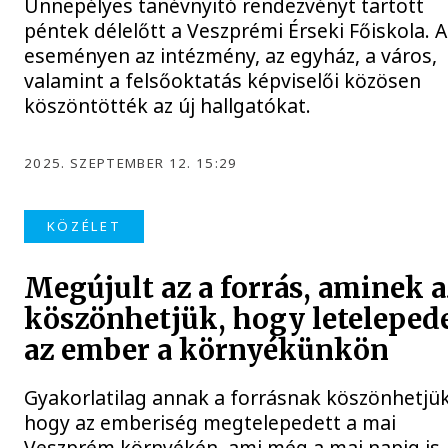
Ünnepélyes tanévnyitó rendezvényt tartott
péntek délelőtt a Veszprémi Érseki Főiskola. A
eseményen az intézmény, az egyház, a város,
valamint a felsőoktatás képviselői közösen
köszöntötték az új hallgatókat.
2025. SZEPTEMBER 12. 15:29
KÖZÉLET
Megújult az a forrás, aminek a
köszönhetjük, hogy leteleped
az ember a környékünkön
Gyakorlatilag annak a forrásnak köszönhetjük
hogy az emberiség megtelepedett a mai
Veszprém környékén, ami még a mai napig is