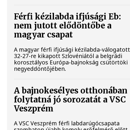
Férfi kézilabda ifjúsági Eb:
nem jutott elődöntőbe a
magyar csapat
A magyar férfi ifjúsági kézilabda-válogatot
32-27-re kikapott Szlovéniától a belgrádi
korosztályos Európa-bajnokság csütörtöki
negyeddöntőjében.
A bajnokesélyes otthonában
folytatná jó sorozatát a VSC
Veszprém
A VSC Veszprém férfi labdarúgócsapata
szombaton újabb komoly erőfelmérő előtt