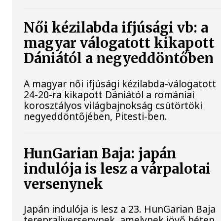
Női kézilabda ifjúsági vb: a
magyar válogatott kikapott
Dániától a negyeddöntőben
A magyar női ifjúsági kézilabda-válogatott
24-20-ra kikapott Dániától a romániai
korosztályos világbajnokság csütörtöki
negyeddöntőjében, Pitesti-ben.
HunGarian Baja: japán
indulója is lesz a várpalotai
versenynek
Japán indulója is lesz a 23. HunGarian Baja
terepraliversenynek, amelynek jövő héten