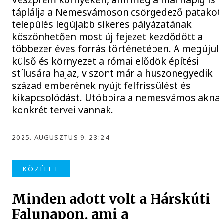
táplálja a Nemesvámoson csörgedező patakot
település legújabb sikeres pályázatának
köszönhetően most új fejezet kezdődött a
többezer éves forrás történetében. A megújul
külső és környezet a római elődök építési
stílusára hajaz, viszont már a huszonegyedik
század emberének nyújt felfrissülést és
kikapcsolódást. Utóbbira a nemesvámosiakn
konkrét tervei vannak.
2025. AUGUSZTUS 9. 23:24
KÖZÉLET
Minden adott volt a Hárskúti
Falunapon, ami a