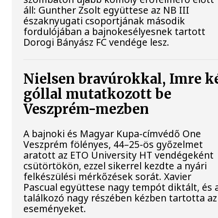
áll: Gunther Zsolt együttese az NB III
északnyugati csoportjának második
fordulójában a bajnokesélyesnek tartott
Dorogi Bányász FC vendége lesz.
Nielsen bravúrokkal, Imre k
góllal mutatkozott be
Veszprém-mezben
A bajnoki és Magyar Kupa-címvédő One
Veszprém fölényes, 44–25-ös győzelmet
aratott az ETO University HT vendégeként
csütörtökön, ezzel sikerrel kezdte a nyári
felkészülési mérkőzések sorát. Xavier
Pascual együttese nagy tempót diktált, és 
találkozó nagy részében kézben tartotta az
eseményeket.