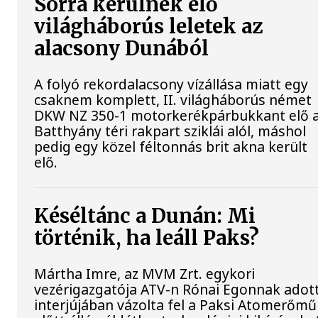
Sorra kerülnek elő
világháborús leletek az
alacsony Dunából
A folyó rekordalacsony vízállása miatt egy
csaknem komplett, II. világháborús német
DKW NZ 350-1 motorkerékpárbukkant elő 
Batthyány téri rakpart sziklái alól, máshol
pedig egy közel féltonnás brit akna került
elő.
Késéltánc a Dunán: Mi
történik, ha leáll Paks?
Mártha Imre, az MVM Zrt. egykori
vezérigazgatója ATV-n Rónai Egonnak adot
interjújában vázolta fel a Paksi Atomerőmű