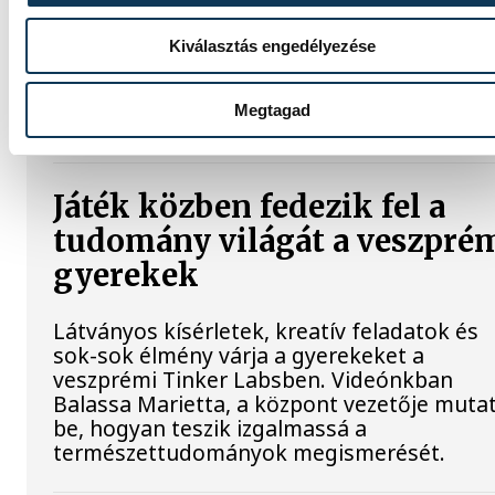
Jelenleg stabil Magyarország energiaellátás
a paksi erőmű munkatársai azon dolgoznak
hogy az utolsó még termelő turbina
Kiválasztás engedélyezése
hibamentesen működjön - közölte a
miniszterelnök a paksi erőműnél tett keddi
Megtagad
látogatása során.
Játék közben fedezik fel a
tudomány világát a veszpré
gyerekek
Látványos kísérletek, kreatív feladatok és
sok-sok élmény várja a gyerekeket a
veszprémi Tinker Labsben. Videónkban
Balassa Marietta, a központ vezetője mutat
be, hogyan teszik izgalmassá a
természettudományok megismerését.