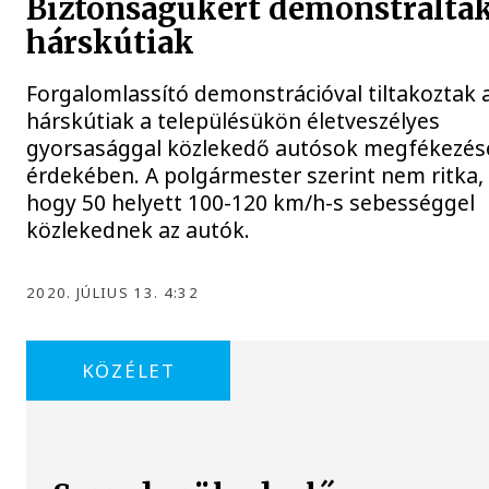
Biztonságukért demonstráltak
hárskútiak
Forgalomlassító demonstrációval tiltakoztak 
hárskútiak a településükön életveszélyes
gyorsasággal közlekedő autósok megfékezés
érdekében. A polgármester szerint nem ritka,
hogy 50 helyett 100-120 km/h-s sebességgel
közlekednek az autók.
2020. JÚLIUS 13. 4:32
KÖZÉLET