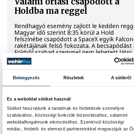
Valami óriási csapódott a
Holdba ma reggel
Rendhagyó esemény zajlott le kedden regge
Magyar idő szerint 8:35 körül a Hold
felszínébe csapódott a SpaceX egyik Falcon
rakétájának felső fokozata. A becsapódást 
Földről szabad szemmel nem lehetett látni,
szakemberek azonban távcsövekkel figyelt
az eseményt.
Beleegyezés
Részletek
A sütikről
Rekordok Európában –
Magyarország a legforróbb,
Ez a weboldal sütiket használ
Angliában szárazság tombol
Sütiket használunk a tartalmak és hirdetések személyre
szabásához, közösségi funkciók biztosításához, valamint
Rá sem ismerünk Európára, kontinensszert
weboldalforgalmunk elemzéséhez. Ezenkívül közösségi
rekordokat dönt a hőség. Magyarország a
média-, hirdető- és elemező partnereinkkel megosztjuk az Ö