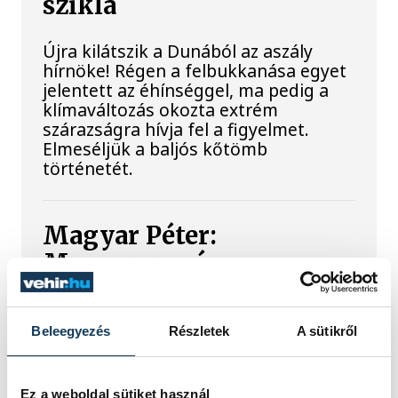
szikla
Újra kilátszik a Dunából az aszály
hírnöke! Régen a felbukkanása egyet
jelentett az éhínséggel, ma pedig a
klímaváltozás okozta extrém
szárazságra hívja fel a figyelmet.
Elmeséljük a baljós kőtömb
történetét.
Magyar Péter:
Magyarország
energiaellátása stabil
Jelenleg stabil Magyarország
Beleegyezés
Részletek
A sütikről
energiaellátása, a paksi erőmű
munkatársai azon dolgoznak, hogy az
utolsó még termelő turbina
Ez a weboldal sütiket használ