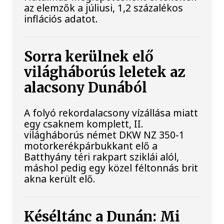
az elemzők a júliusi, 1,2 százalékos
inflációs adatot.
Sorra kerülnek elő
világháborús leletek az
alacsony Dunából
A folyó rekordalacsony vízállása miatt
egy csaknem komplett, II.
világháborús német DKW NZ 350-1
motorkerékpárbukkant elő a
Batthyány téri rakpart sziklái alól,
máshol pedig egy közel féltonnás brit
akna került elő.
Késéltánc a Dunán: Mi