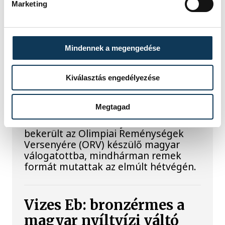
Marketing
SPORT
Mindennek a megengedése
Kiválasztás engedélyezése
Súlyos sikerek küszöbén
Megtagad
Három VEDAC-os súlyemelő is
bekerült az Olimpiai Reménységek
Versenyére (ORV) készülő magyar
válogatottba, mindhárman remek
formát mutattak az elmúlt hétvégén.
Vizes Eb: bronzérmes a
magyar nyíltvízi váltó