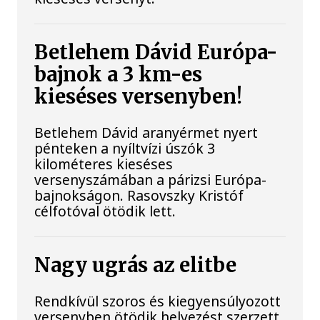
Betlehem Dávid Európa-
bajnok a 3 km-es
kieséses versenyben!
Betlehem Dávid aranyérmet nyert
pénteken a nyíltvízi úszók 3
kilométeres kieséses
versenyszámában a párizsi Európa-
bajnokságon. Rasovszky Kristóf
célfotóval ötödik lett.
Nagy ugrás az elitbe
Rendkívül szoros és kiegyensúlyozott
versenyben ötödik helyezést szerzett