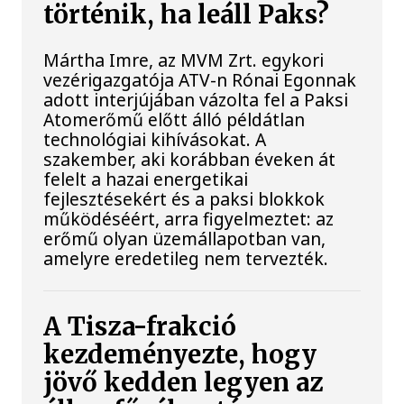
történik, ha leáll Paks?
Mártha Imre, az MVM Zrt. egykori
vezérigazgatója ATV-n Rónai Egonnak
adott interjújában vázolta fel a Paksi
Atomerőmű előtt álló példátlan
technológiai kihívásokat. A
szakember, aki korábban éveken át
felelt a hazai energetikai
fejlesztésekért és a paksi blokkok
működéséért, arra figyelmeztet: az
erőmű olyan üzemállapotban van,
amelyre eredetileg nem tervezték.
A Tisza-frakció
kezdeményezte, hogy
jövő kedden legyen az