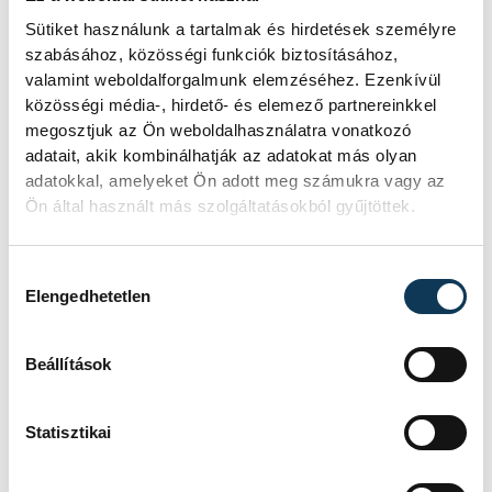
hibamentesen működjön - közölte a
Sütiket használunk a tartalmak és hirdetések személyre
miniszterelnök a paksi erőműnél tett
szabásához, közösségi funkciók biztosításához,
keddi látogatása során.
valamint weboldalforgalmunk elemzéséhez. Ezenkívül
közösségi média-, hirdető- és elemező partnereinkkel
megosztjuk az Ön weboldalhasználatra vonatkozó
Játék közben fedezik fel
adatait, akik kombinálhatják az adatokat más olyan
a tudomány világát a
adatokkal, amelyeket Ön adott meg számukra vagy az
Ön által használt más szolgáltatásokból gyűjtöttek.
veszprémi gyerekek
Látványos kísérletek, kreatív
Hozzájárulás kiválasztása
feladatok és sok-sok élmény várja a
Elengedhetetlen
gyerekeket a veszprémi Tinker
Labsben. Videónkban Balassa
Beállítások
Marietta, a központ vezetője mutatja
be, hogyan teszik izgalmassá a
természettudományok
Statisztikai
megismerését.