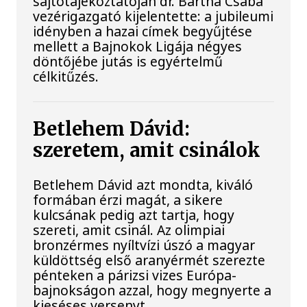
sajtótájékoztatóján dr. Bartha Csaba
vezérigazgató kijelentette: a jubileumi
idényben a hazai címek begyűjtése
mellett a Bajnokok Ligája négyes
döntőjébe jutás is egyértelmű
célkitűzés.
Betlehem Dávid:
szeretem, amit csinálok
Betlehem Dávid azt mondta, kiváló
formában érzi magát, a sikere
kulcsának pedig azt tartja, hogy
szereti, amit csinál. Az olimpiai
bronzérmes nyíltvízi úszó a magyar
küldöttség első aranyérmét szerezte
pénteken a párizsi vizes Európa-
bajnokságon azzal, hogy megnyerte a
kieséses versenyt.