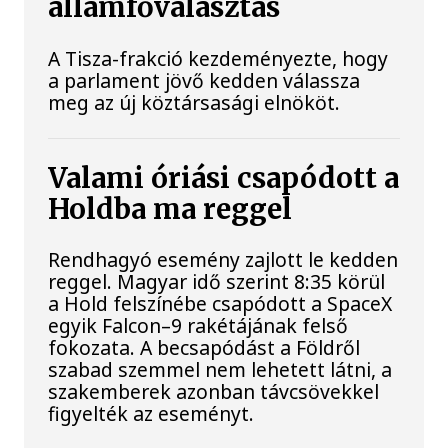
államfőválasztás
A Tisza-frakció kezdeményezte, hogy
a parlament jövő kedden válassza
meg az új köztársasági elnököt.
Valami óriási csapódott a
Holdba ma reggel
Rendhagyó esemény zajlott le kedden
reggel. Magyar idő szerint 8:35 körül
a Hold felszínébe csapódott a SpaceX
egyik Falcon–9 rakétájának felső
fokozata. A becsapódást a Földről
szabad szemmel nem lehetett látni, a
szakemberek azonban távcsövekkel
figyelték az eseményt.