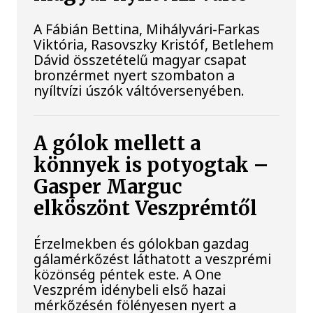
A Fábián Bettina, Mihályvári-Farkas
Viktória, Rasovszky Kristóf, Betlehem
Dávid összetételű magyar csapat
bronzérmet nyert szombaton a
nyíltvízi úszók váltóversenyében.
A gólok mellett a
könnyek is potyogtak –
Gasper Marguc
elköszönt Veszprémtől
Érzelmekben és gólokban gazdag
gálamérkőzést láthatott a veszprémi
közönség péntek este. A One
Veszprém idénybeli első hazai
mérkőzésén fölényesen nyert a