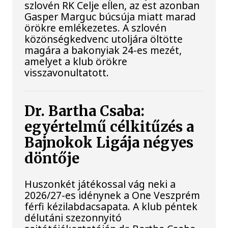
szlovén RK Celje ellen, az est azonban
Gasper Marguc búcsúja miatt marad
örökre emlékezetes. A szlovén
közönségkedvenc utoljára öltötte
magára a bakonyiak 24-es mezét,
amelyet a klub örökre
visszavonultatott.
Dr. Bartha Csaba:
egyértelmű célkitűzés a
Bajnokok Ligája négyes
döntője
Huszonkét játékossal vág neki a
2026/27-es idénynek a One Veszprém
férfi kézilabdacsapata. A klub péntek
délutáni szezonnyitó