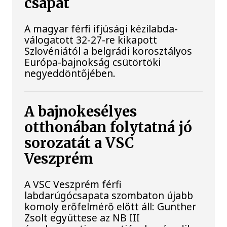
csapat
A magyar férfi ifjúsági kézilabda-
válogatott 32-27-re kikapott
Szlovéniától a belgrádi korosztályos
Európa-bajnokság csütörtöki
negyeddöntőjében.
A bajnokesélyes
otthonában folytatná jó
sorozatát a VSC
Veszprém
A VSC Veszprém férfi
labdarúgócsapata szombaton újabb
komoly erőfelmérő előtt áll: Gunther
Zsolt együttese az NB III