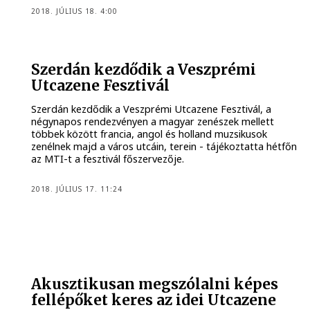
2018. JÚLIUS 18. 4:00
Szerdán kezdődik a Veszprémi
Utcazene Fesztivál
Szerdán kezdődik a Veszprémi Utcazene Fesztivál, a
négynapos rendezvényen a magyar zenészek mellett
többek között francia, angol és holland muzsikusok
zenélnek majd a város utcáin, terein - tájékoztatta hétfőn
az MTI-t a fesztivál főszervezője.
2018. JÚLIUS 17. 11:24
Akusztikusan megszólalni képes
fellépőket keres az idei Utcazene