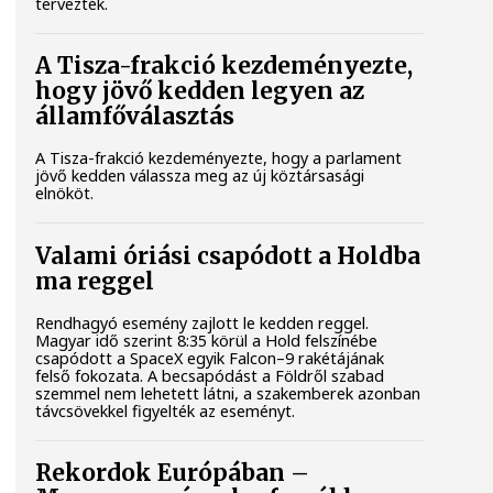
tervezték.
A Tisza-frakció kezdeményezte,
hogy jövő kedden legyen az
államfőválasztás
A Tisza-frakció kezdeményezte, hogy a parlament
jövő kedden válassza meg az új köztársasági
elnököt.
Valami óriási csapódott a Holdba
ma reggel
Rendhagyó esemény zajlott le kedden reggel.
Magyar idő szerint 8:35 körül a Hold felszínébe
csapódott a SpaceX egyik Falcon–9 rakétájának
felső fokozata. A becsapódást a Földről szabad
szemmel nem lehetett látni, a szakemberek azonban
távcsövekkel figyelték az eseményt.
Rekordok Európában –