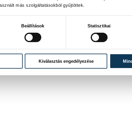
sznált más szolgáltatásokból gyűjtöttek.
4
5
6
Beállítások
Statisztikai
Kiválasztás engedélyezése
Min