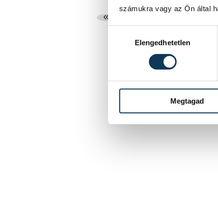
számukra vagy az Ön által ha
...
2
3
Hozzájárulás kiválasztása
Elengedhetetlen
Megtagad