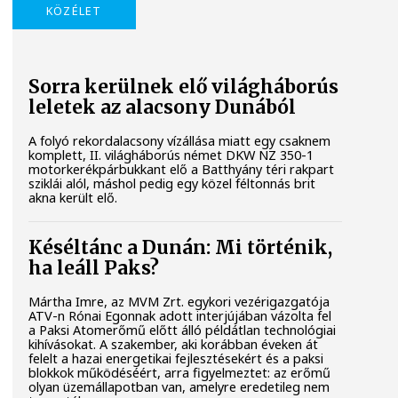
KÖZÉLET
Sorra kerülnek elő világháborús
leletek az alacsony Dunából
A folyó rekordalacsony vízállása miatt egy csaknem
komplett, II. világháborús német DKW NZ 350-1
motorkerékpárbukkant elő a Batthyány téri rakpart
sziklái alól, máshol pedig egy közel féltonnás brit
akna került elő.
Késéltánc a Dunán: Mi történik,
ha leáll Paks?
Mártha Imre, az MVM Zrt. egykori vezérigazgatója
ATV-n Rónai Egonnak adott interjújában vázolta fel
a Paksi Atomerőmű előtt álló példátlan technológiai
kihívásokat. A szakember, aki korábban éveken át
felelt a hazai energetikai fejlesztésekért és a paksi
blokkok működéséért, arra figyelmeztet: az erőmű
olyan üzemállapotban van, amelyre eredetileg nem