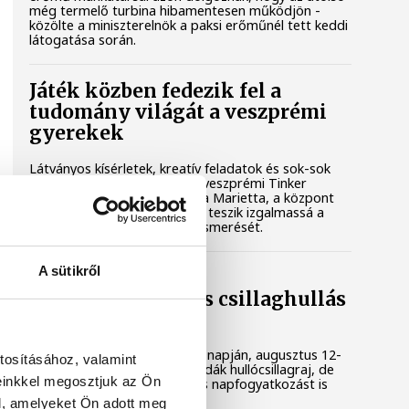
még termelő turbina hibamentesen működjön -
közölte a miniszterelnök a paksi erőműnél tett keddi
látogatása során.
Játék közben fedezik fel a
tudomány világát a veszprémi
gyerekek
Látványos kísérletek, kreatív feladatok és sok-sok
élmény várja a gyerekeket a veszprémi Tinker
Labsben. Videónkban Balassa Marietta, a központ
vezetője mutatja be, hogyan teszik izgalmassá a
természettudományok megismerését.
A sütikről
Augusztus 12-én
napfogyatkozás és csillaghullás
is vár ránk
Az év legsűrűbb csillagászati napján, augusztus 12-
tosításához, valamint
én éjjel tetőzik majd a Perseidák hullócsillagraj, de
einkkel megosztjuk az Ön
ugyanezen a napon részleges napfogyatkozást is
meg lehet majd figyelni.
l, amelyeket Ön adott meg