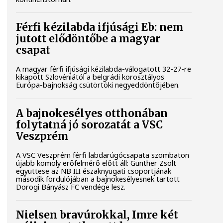
Férfi kézilabda ifjúsági Eb: nem
jutott elődöntőbe a magyar
csapat
A magyar férfi ifjúsági kézilabda-válogatott 32-27-re
kikapott Szlovéniától a belgrádi korosztályos
Európa-bajnokság csütörtöki negyeddöntőjében.
A bajnokesélyes otthonában
folytatná jó sorozatát a VSC
Veszprém
A VSC Veszprém férfi labdarúgócsapata szombaton
újabb komoly erőfelmérő előtt áll: Gunther Zsolt
együttese az NB III északnyugati csoportjának
második fordulójában a bajnokesélyesnek tartott
Dorogi Bányász FC vendége lesz.
Nielsen bravúrokkal, Imre két