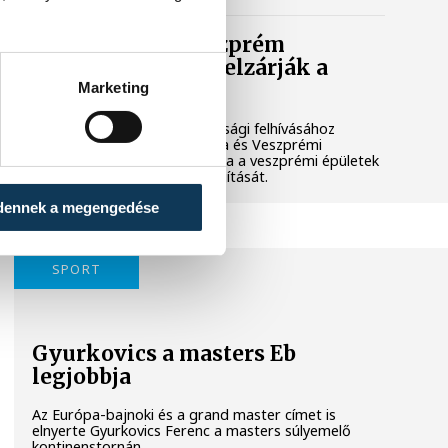
Lekapcsolják Veszprém
díszkivilágítását, elzárják a
szökőkutakat
Marketing
A kormány energiatakarékossági felhívásához
csatlakozva Veszprém városa és Veszprémi
Főegyházmegye is lekapcsolta a veszprémi épületek
és nevezetességek díszkivilágítását.
dennek a megengedése
SPORT
Gyurkovics a masters Eb
legjobbja
Az Európa-bajnoki és a grand master címet is
elnyerte Gyurkovics Ferenc a masters súlyemelő
kontinenstornán.