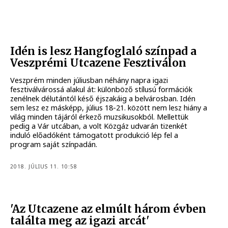
Idén is lesz Hangfoglaló színpad a
Veszprémi Utcazene Fesztiválon
Veszprém minden júliusban néhány napra igazi
fesztiválvárossá alakul át: különböző stílusú formációk
zenélnek délutántól késő éjszakáig a belvárosban. Idén
sem lesz ez másképp, július 18-21. között nem lesz hiány a
világ minden tájáról érkező muzsikusokból. Mellettük
pedig a Vár utcában, a volt Közgáz udvarán tizenkét
induló előadóként támogatott produkció lép fel a
program saját színpadán.
2018. JÚLIUS 11. 10:58
'Az Utcazene az elmúlt három évben
találta meg az igazi arcát'