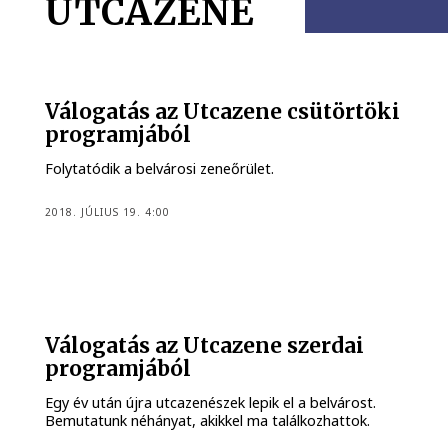
UTCAZENE
Válogatás az Utcazene csütörtöki
programjából
Folytatódik a belvárosi zeneőrület.
2018. JÚLIUS 19. 4:00
Válogatás az Utcazene szerdai
programjából
Egy év után újra utcazenészek lepik el a belvárost.
Bemutatunk néhányat, akikkel ma találkozhattok.