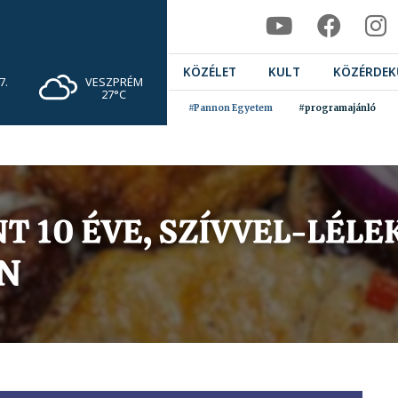
KÖZÉLET
KULT
KÖZÉRDEK
VESZPRÉM
7.
27°C
#Pannon Egyetem
#programajánló