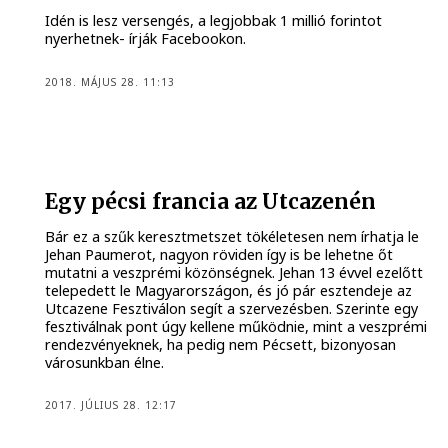
Idén is lesz versengés, a legjobbak 1 millió forintot
nyerhetnek- írják Facebookon.
2018. MÁJUS 28. 11:13
Egy pécsi francia az Utcazenén
Bár ez a szűk keresztmetszet tökéletesen nem írhatja le
Jehan Paumerot, nagyon röviden így is be lehetne őt
mutatni a veszprémi közönségnek. Jehan 13 évvel ezelőtt
telepedett le Magyarországon, és jó pár esztendeje az
Utcazene Fesztiválon segít a szervezésben. Szerinte egy
fesztiválnak pont úgy kellene működnie, mint a veszprémi
rendezvényeknek, ha pedig nem Pécsett, bizonyosan
városunkban élne.
2017. JÚLIUS 28. 12:17