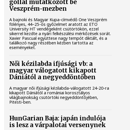
góllal mutatkozott be
Veszprém-mezben
A bajnoki és Magyar Kupa-címvédő One Veszprém
fölényes, 44–25-ös győzelmet aratott az ETO
University HT vendégeként csütörtökön, ezzel
sikerrel kezdte a nyári felkészülési mérkőzések sorát.
Xavier Pascual együttese nagy tempót diktált, és a
találkozó nagy részében kézben tartotta az
eseményeket.
Női kézilabda ifjúsági vb: a
magyar válogatott kikapott
Dániától a negyeddöntőben
A magyar női ifjúsági kézilabda-válogatott 24-20-ra
kikapott Dániától a romániai korosztályos
világbajnokság csütörtöki negyeddöntőjében,
Pitesti-ben.
HunGarian Baja: japán indulója
is lesz a várpalotai versenynek