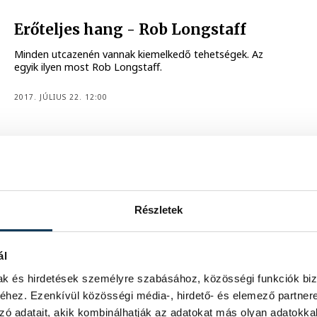
Erőteljes hang - Rob Longstaff
Minden utcazenén vannak kiemelkedő tehetségek. Az
egyik ilyen most Rob Longstaff.
2017. JÚLIUS 22. 12:00
Még egy utolsó tánc
Ma véget ér az Utcazene Fesztivál, de ez az éjszaka még
a mienk!
Részletek
2017. JÚLIUS 22. 4:30
ál
mak és hirdetések személyre szabásához, közösségi funkciók biz
hez. Ezenkívül közösségi média-, hirdető- és elemező partner
zó adatait, akik kombinálhatják az adatokat más olyan adatokka