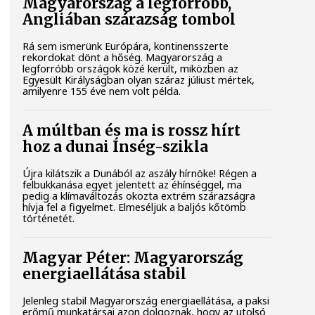
Magyarország a legforróbb,
Angliában szárazság tombol
Rá sem ismerünk Európára, kontinensszerte
rekordokat dönt a hőség. Magyarország a
legforróbb országok közé került, miközben az
Egyesült Királyságban olyan száraz júliust mértek,
amilyenre 155 éve nem volt példa.
A múltban és ma is rossz hírt
hoz a dunai Ínség-szikla
Újra kilátszik a Dunából az aszály hírnöke! Régen a
felbukkanása egyet jelentett az éhínséggel, ma
pedig a klímaváltozás okozta extrém szárazságra
hívja fel a figyelmet. Elmeséljük a baljós kőtömb
történetét.
Magyar Péter: Magyarország
energiaellátása stabil
Jelenleg stabil Magyarország energiaellátása, a paksi
erőmű munkatársai azon dolgoznak, hogy az utolsó