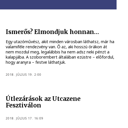
Ismerős? Elmondjuk honnan…
Egy utazóművész, akit minden városban láthatsz, már ha
valamiféle rendezvény van. Ő az, aki hosszú órákon át
nem mozdul meg, legalábbis ha nem adsz neki pénzt a
kalapjába. A szoborembert általában ezüstre – előfordul,
hogy aranyra – festve láthatjuk.
2018. JÚLIUS 19. 2:00
Útlezárások az Utcazene
Fesztiválon
2018. JÚLIUS 17. 16:09