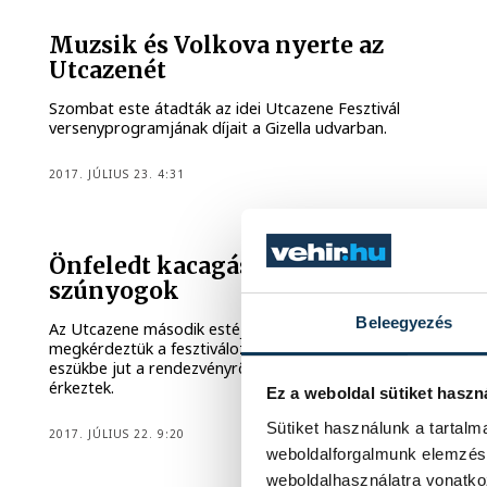
Muzsik és Volkova nyerte az
Utcazenét
Szombat este átadták az idei Utcazene Fesztivál
versenyprogramjának díjait a Gizella udvarban.
2017. JÚLIUS 23. 4:31
Önfeledt kacagás, heuréka-érzés és
szúnyogok
Beleegyezés
Az Utcazene második estéjén felkerekedtünk és
megkérdeztük a fesztiválozókat, mi az, ami rögtön
eszükbe jut a rendezvényről. Egészen meglepő válaszok is
érkeztek.
Ez a weboldal sütiket haszn
Sütiket használunk a tartal
2017. JÚLIUS 22. 9:20
weboldalforgalmunk elemzésé
weboldalhasználatra vonatko