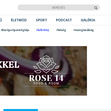
Ű
ÉLETMÓD
SPORT
PODCAST
GALÉRIA
#Európa Sportrégiója
#kék fény
#hőség
#energiaválság