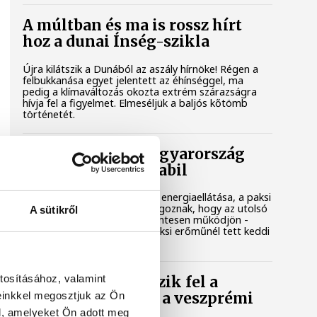
A múltban és ma is rossz hírt
hoz a dunai Ínség-szikla
Újra kilátszik a Dunából az aszály hírnöke! Régen a
felbukkanása egyet jelentett az éhínséggel, ma
pedig a klímaváltozás okozta extrém szárazságra
hívja fel a figyelmet. Elmeséljük a baljós kőtömb
történetét.
Magyar Péter: Magyarország
energiaellátása stabil
Jelenleg stabil Magyarország energiaellátása, a paksi
erőmű munkatársai azon dolgoznak, hogy az utolsó
A sütikről
még termelő turbina hibamentesen működjön -
közölte a miniszterelnök a paksi erőműnél tett keddi
látogatása során.
tosításához, valamint
Játék közben fedezik fel a
einkkel megosztjuk az Ön
tudomány világát a veszprémi
gyerekek
l, amelyeket Ön adott meg