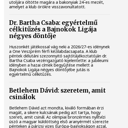
utoljára öltötte magára a bakonyiak 24-es mezét,
amelyet a klub örökre visszavonultatott.
Dr. Bartha Csaba: egyértelmű
célkitűzés a Bajnokok Ligája
négyes döntője
Huszonkét játékossal vág neki a 2026/27-es idénynek
a One Veszprém férfi kézilabdacsapata. A klub
péntek délutáni szezonnyitó sajtótájékoztatóján dr.
Bartha Csaba vezérigazgató kijelentette: a jubileumi
idényben a hazai címek begyűjtése mellett a
Bajnokok Ligája négyes döntőjébe jutás is
egyértelmű célkitűzés.
Betlehem Dávid: szeretem, amit
csinálok
Betlehem Dávid azt mondta, kiváló formában érzi
magát, a sikere kulcsának pedig azt tartja, hogy
szereti, amit csinál. Az olimpiai bronzérmes nyíltvízi
úszó a magyar küldöttség első aranyérmét szerezte
pénteken a párizsi vizes Európa-bajnokságon azzal,