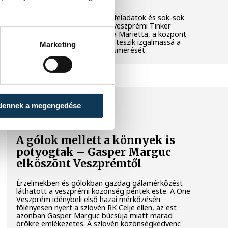
Látványos kísérletek, kreatív feladatok és sok-sok
élmény várja a gyerekeket a veszprémi Tinker
Labsben. Videónkban Balassa Marietta, a központ
vezetője mutatja be, hogyan teszik izgalmassá a
Marketing
természettudományok megismerését.
SPORT
dennek a megengedése
A gólok mellett a könnyek is
potyogtak – Gasper Marguc
elköszönt Veszprémtől
Érzelmekben és gólokban gazdag gálamérkőzést
láthatott a veszprémi közönség péntek este. A One
Veszprém idénybeli első hazai mérkőzésén
fölényesen nyert a szlovén RK Celje ellen, az est
azonban Gasper Marguc búcsúja miatt marad
örökre emlékezetes. A szlovén közönségkedvenc