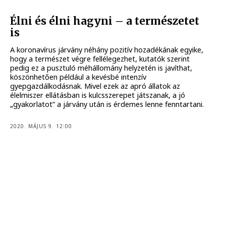
Élni és élni hagyni – a természetet
is
A koronavírus járvány néhány pozitív hozadékának egyike,
hogy a természet végre fellélegezhet, kutatók szerint
pedig ez a pusztuló méhállomány helyzetén is javíthat,
köszönhetően például a kevésbé intenzív
gyepgazdálkodásnak. Mivel ezek az apró állatok az
élelmiszer ellátásban is kulcsszerepet játszanak, a jó
„gyakorlatot” a járvány után is érdemes lenne fenntartani.
2020. MÁJUS 9. 12:00