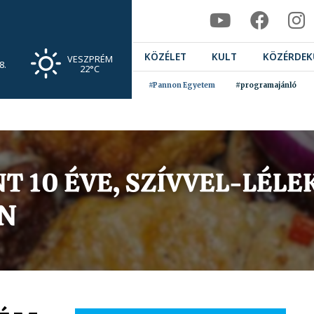
KÖZÉLET
KULT
KÖZÉRDEK
VESZPRÉM
8.
22°C
#Pannon Egyetem
#programajánló