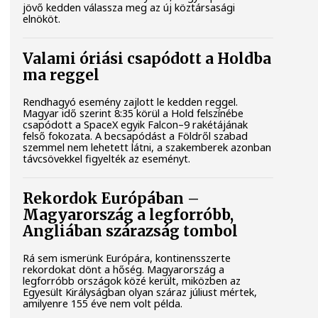
jövő kedden válassza meg az új köztársasági
elnököt.
Valami óriási csapódott a Holdba
ma reggel
Rendhagyó esemény zajlott le kedden reggel.
Magyar idő szerint 8:35 körül a Hold felszínébe
csapódott a SpaceX egyik Falcon–9 rakétájának
felső fokozata. A becsapódást a Földről szabad
szemmel nem lehetett látni, a szakemberek azonban
távcsövekkel figyelték az eseményt.
Rekordok Európában –
Magyarország a legforróbb,
Angliában szárazság tombol
Rá sem ismerünk Európára, kontinensszerte
rekordokat dönt a hőség. Magyarország a
legforróbb országok közé került, miközben az
Egyesült Királyságban olyan száraz júliust mértek,
amilyenre 155 éve nem volt példa.