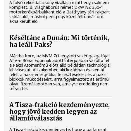
A folyó rekordalacsony vízállása miatt egy csaknem
komplett, II. világháborús német DKW NZ 350-1
motorkerékpárbukkant elő a Batthyány téri rakpart
sziklái alól, máshol pedig egy közel féltonnás brit
akna került elő.
Késéltánc a Dunán: Mi történik,
ha leáll Paks?
Mártha Imre, az MVM Zrt. egykori vezérigazgatója
ATV-n Rónai Egonnak adott interjújában vázolta fel
a Paksi Atomerőmű előtt álló példátlan technológiai
kihívásokat. A szakember, aki korábban éveken át
felelt a hazai energetikai fejlesztésekért és a paksi
blokkok működéséért, arra figyelmeztet: az erőmű
olyan üzemállapotban van, amelyre eredetileg nem
tervezték.
A Tisza-frakció kezdeményezte,
hogy jövő kedden legyen az
államfőválasztás
A Tisza-frakció kezdeményezte, hogy a parlament