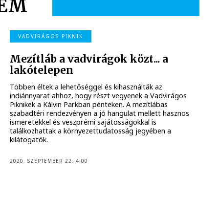
RÉM
VADVIRÁGOS PIKNIK
Mezítláb a vadvirágok közt... a
lakótelepen
Többen éltek a lehetőséggel és kihasználták az
indiánnyarat ahhoz, hogy részt vegyenek a Vadvirágos
Piknikek a Kálvin Parkban pénteken. A mezítlábas
szabadtéri rendezvényen a jó hangulat mellett hasznos
ismeretekkel és veszprémi sajátosságokkal is
találkozhattak a környezettudatosság jegyében a
kilátogatók.
2020. SZEPTEMBER 22. 4:00