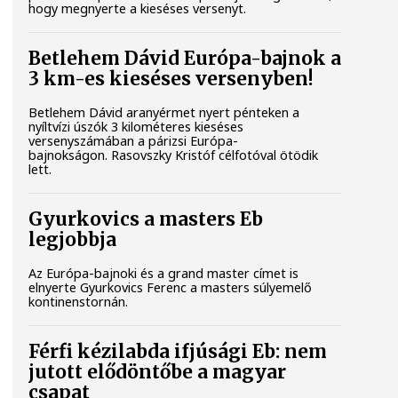
hogy megnyerte a kieséses versenyt.
Betlehem Dávid Európa-bajnok a
3 km-es kieséses versenyben!
Betlehem Dávid aranyérmet nyert pénteken a
nyíltvízi úszók 3 kilométeres kieséses
versenyszámában a párizsi Európa-
bajnokságon. Rasovszky Kristóf célfotóval ötödik
lett.
Gyurkovics a masters Eb
legjobbja
Az Európa-bajnoki és a grand master címet is
elnyerte Gyurkovics Ferenc a masters súlyemelő
kontinenstornán.
Férfi kézilabda ifjúsági Eb: nem
jutott elődöntőbe a magyar
csapat