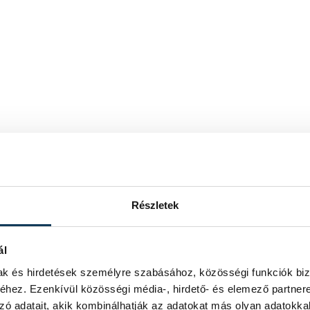
Részletek
ál
mak és hirdetések személyre szabásához, közösségi funkciók biz
hez. Ezenkívül közösségi média-, hirdető- és elemező partner
zó adatait, akik kombinálhatják az adatokat más olyan adatokka