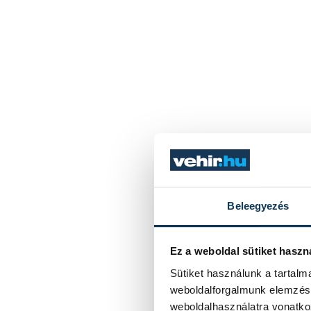
Beleegyezés
Ez a weboldal sütiket haszn
Sütiket használunk a tartal
weboldalforgalmunk elemzésé
weboldalhasználatra vonatko