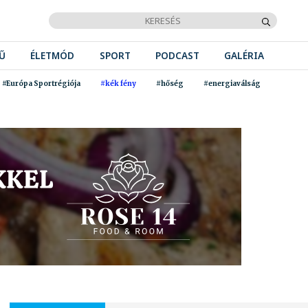
Ű
ÉLETMÓD
SPORT
PODCAST
GALÉRIA
#Európa Sportrégiója
#kék fény
#hőség
#energiaválság