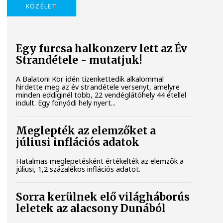
KÖZÉLET
Egy furcsa halkonzerv lett az Év
Strandétele - mutatjuk!
A Balatoni Kör idén tizenkettedik alkalommal
hirdette meg az év strandétele versenyt, amelyre
minden eddiginél több, 22 vendéglátóhely 44 étellel
indult. Egy fonyódi hely nyert...
Meglepték az elemzőket a
júliusi inflációs adatok
Hatalmas meglepetésként értékelték az elemzők a
júliusi, 1,2 százalékos inflációs adatot.
Sorra kerülnek elő világháborús
leletek az alacsony Dunából