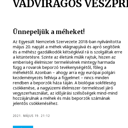
VADVIRÁGOS VESZP
Ünnepeljük a méheket!
Az Egyesült Nemzetek Szervezete 2018-ban nyilvánította
május 20. napját a méhek világnapjává és apró segítőink
és a méhész gazdálkodók kétségkívül rá is szolgáltak erre
a kitüntetésre. Szinte az életünk múlik rajtuk, hiszen az
emberiség élelmiszer termelésének mintegy harmada
függ a rovarok beporzó tevékenységétől, főleg a
méhekétől. Azonban – ahogy arra egy európai polgári
kezdeményezés felhívja a figyelmet – nincs minden
rendben a beporzók háza táján. A biológiai sokféleség
csökkenése, a nagyüzemi élelmiszer-termeléssel járó
vegyszerhasználat, az időjárási szélsőségek mind-mind
hozzájárulnak a méhek és más beporzók számának
jelentős csökkenéséhez.
2021. MÁJUS 19. 21:12