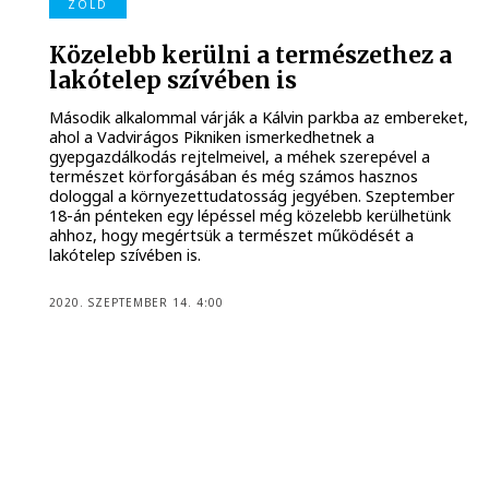
ZÖLD
Közelebb kerülni a természethez a
lakótelep szívében is
Második alkalommal várják a Kálvin parkba az embereket,
ahol a Vadvirágos Pikniken ismerkedhetnek a
gyepgazdálkodás rejtelmeivel, a méhek szerepével a
természet körforgásában és még számos hasznos
dologgal a környezettudatosság jegyében. Szeptember
18-án pénteken egy lépéssel még közelebb kerülhetünk
ahhoz, hogy megértsük a természet működését a
lakótelep szívében is.
2020. SZEPTEMBER 14. 4:00