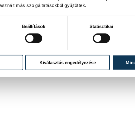
sznált más szolgáltatásokból gyűjtöttek.
Beállítások
Statisztikai
Kiválasztás engedélyezése
Min