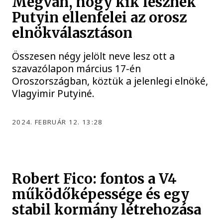
Megvan, hogy kik lesznek
Putyin ellenfelei az orosz
elnökválasztáson
Összesen négy jelölt neve lesz ott a
szavazólapon március 17-én
Oroszországban, köztük a jelenlegi elnöké,
Vlagyimir Putyiné.
2024. FEBRUÁR 12. 13:28
Robert Fico: fontos a V4
működőképessége és egy
stabil kormány létrehozása