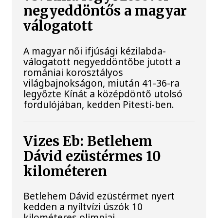
negyeddöntős a magyar
válogatott
A magyar női ifjúsági kézilabda-
válogatott negyeddöntőbe jutott a
romániai korosztályos
világbajnokságon, miután 41-36-ra
legyőzte Kínát a középdöntő utolsó
fordulójában, kedden Pitesti-ben.
Vizes Eb: Betlehem
Dávid ezüstérmes 10
kilométeren
Betlehem Dávid ezüstérmet nyert
kedden a nyíltvízi úszók 10
kilométeres olimpiai