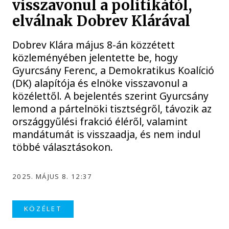
visszavonul a politikától,
elválnak Dobrev Klárával
Dobrev Klára május 8-án közzétett
közleményében jelentette be, hogy
Gyurcsány Ferenc, a Demokratikus Koalíció
(DK) alapítója és elnöke visszavonul a
közélettől. A bejelentés szerint Gyurcsány
lemond a pártelnöki tisztségről, távozik az
országgyűlési frakció éléről, valamint
mandátumát is visszaadja, és nem indul
többé választásokon.
2025. MÁJUS 8. 12:37
KÖZÉLET