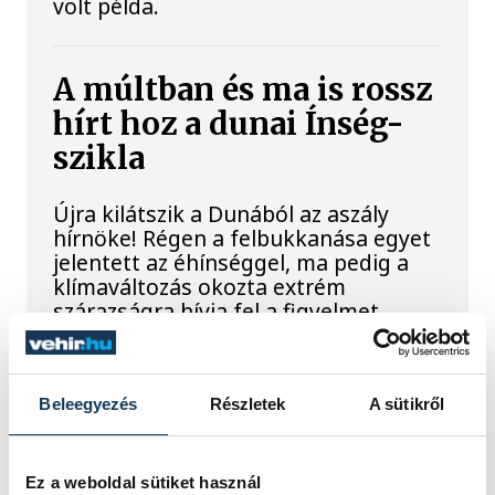
volt példa.
A múltban és ma is rossz
hírt hoz a dunai Ínség-
szikla
Újra kilátszik a Dunából az aszály
hírnöke! Régen a felbukkanása egyet
jelentett az éhínséggel, ma pedig a
klímaváltozás okozta extrém
szárazságra hívja fel a figyelmet.
Elmeséljük a baljós kőtömb
történetét.
Beleegyezés
Részletek
A sütikről
Magyar Péter:
Magyarország
Ez a weboldal sütiket használ