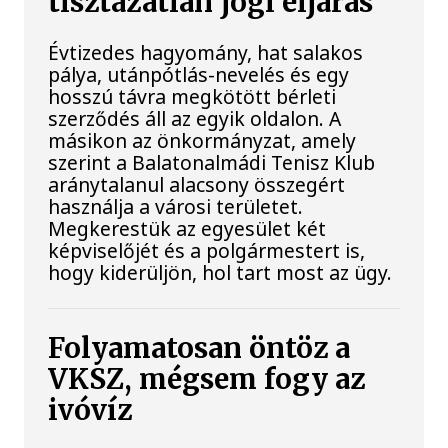
tisztázatlan jogi eljárás
Évtizedes hagyomány, hat salakos
pálya, utánpótlás-nevelés és egy
hosszú távra megkötött bérleti
szerződés áll az egyik oldalon. A
másikon az önkormányzat, amely
szerint a Balatonalmádi Tenisz Klub
aránytalanul alacsony összegért
használja a városi területet.
Megkerestük az egyesület két
képviselőjét és a polgármestert is,
hogy kiderüljön, hol tart most az ügy.
Folyamatosan öntöz a
VKSZ, mégsem fogy az
ivóvíz