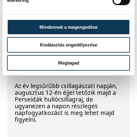
Labsben. Videónkban Balassa
Marketing
Marietta, a központ vezetője mutatja
be, hogyan teszik izgalmassá a
természettudományok
megismerését.
Mindennek a megengedése
Kiválasztás engedélyezése
Augusztus 12-én
napfogyatkozás és
Megtagad
csillaghullás is vár ránk
Az év legsűrűbb csillagászati napján,
augusztus 12-én éjjel tetőzik majd a
Perseidák hullócsillagraj, de
ugyanezen a napon részleges
napfogyatkozást is meg lehet majd
figyelni.