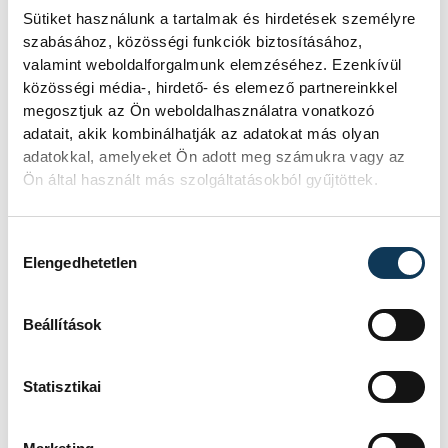
energiaellátása stabil
Sütiket használunk a tartalmak és hirdetések személyre
szabásához, közösségi funkciók biztosításához,
Jelenleg stabil Magyarország
valamint weboldalforgalmunk elemzéséhez. Ezenkívül
energiaellátása, a paksi erőmű
közösségi média-, hirdető- és elemező partnereinkkel
munkatársai azon dolgoznak, hogy az
megosztjuk az Ön weboldalhasználatra vonatkozó
utolsó még termelő turbina
adatait, akik kombinálhatják az adatokat más olyan
hibamentesen működjön - közölte a
adatokkal, amelyeket Ön adott meg számukra vagy az
miniszterelnök a paksi erőműnél tett
Ön által használt más szolgáltatásokból gyűjtöttek.
keddi látogatása során.
Hozzájárulás kiválasztása
Elengedhetetlen
Játék közben fedezik fel
a tudomány világát a
Beállítások
veszprémi gyerekek
Látványos kísérletek, kreatív
Statisztikai
feladatok és sok-sok élmény várja a
gyerekeket a veszprémi Tinker