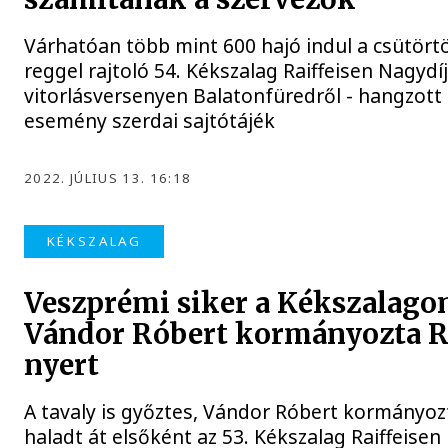
Várhatóan több mint 600 hajó indul a csütört
reggel rajtoló 54. Kékszalag Raiffeisen Nagydí
vitorlásversenyen Balatonfüredről - hangzott 
esemény szerdai sajtótájék
2022. JÚLIUS 13. 16:18
KÉKSZALAG
Veszprémi siker a Kékszalagon
Vándor Róbert kormányozta 
nyert
A tavaly is győztes, Vándor Róbert kormányo
haladt át elsőként az 53. Kékszalag Raiffeisen