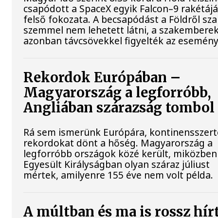
csapódott a SpaceX egyik Falcon–9 rakétáj
felső fokozata. A becsapódást a Földről sz
szemmel nem lehetett látni, a szakembere
azonban távcsövekkel figyelték az esemény
Rekordok Európában –
Magyarország a legforróbb,
Angliában szárazság tombol
Rá sem ismerünk Európára, kontinensszert
rekordokat dönt a hőség. Magyarország a
legforróbb országok közé került, miközben
Egyesült Királyságban olyan száraz júliust
mértek, amilyenre 155 éve nem volt példa.
A múltban és ma is rossz hír