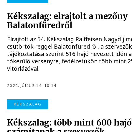
Kékszalag: elrajtolt a mezőny
Balatonfüredről
Elrajtolt az 54. Kékszalag Raiffeisen Nagydíj 
csütörtök reggel Balatonfüredről, a szervező
tájékoztatása szerint 516 hajó nevezett idén a
tókerülő versenyre, fedélzetükön több mint 
vitorlázóval.
2022. JÚLIUS 14. 10:14
KÉKSZALAG
Kékszalag: több mint 600 hajó
számítanak a szervezők