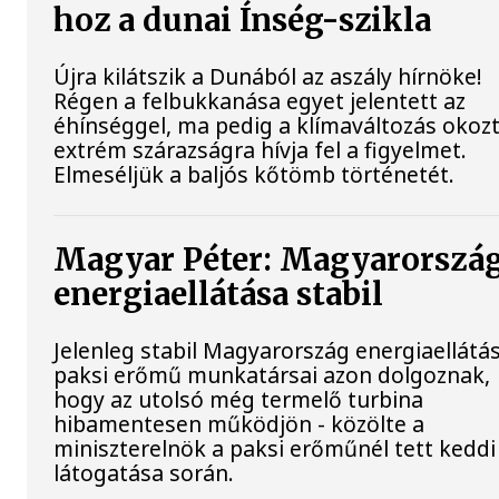
hoz a dunai Ínség-szikla
Újra kilátszik a Dunából az aszály hírnöke!
Régen a felbukkanása egyet jelentett az
éhínséggel, ma pedig a klímaváltozás okoz
extrém szárazságra hívja fel a figyelmet.
Elmeséljük a baljós kőtömb történetét.
Magyar Péter: Magyarorszá
energiaellátása stabil
Jelenleg stabil Magyarország energiaellátás
paksi erőmű munkatársai azon dolgoznak,
hogy az utolsó még termelő turbina
hibamentesen működjön - közölte a
miniszterelnök a paksi erőműnél tett keddi
látogatása során.