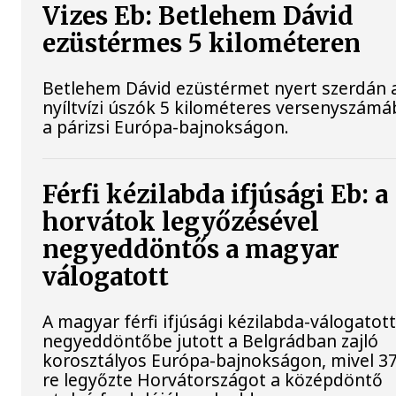
Vizes Eb: Betlehem Dávid
ezüstérmes 5 kilométeren
Betlehem Dávid ezüstérmet nyert szerdán 
nyíltvízi úszók 5 kilométeres versenyszám
a párizsi Európa-bajnokságon.
Férfi kézilabda ifjúsági Eb: a
horvátok legyőzésével
negyeddöntős a magyar
válogatott
A magyar férfi ifjúsági kézilabda-válogatot
negyeddöntőbe jutott a Belgrádban zajló
korosztályos Európa-bajnokságon, mivel 37
re legyőzte Horvátországot a középdöntő