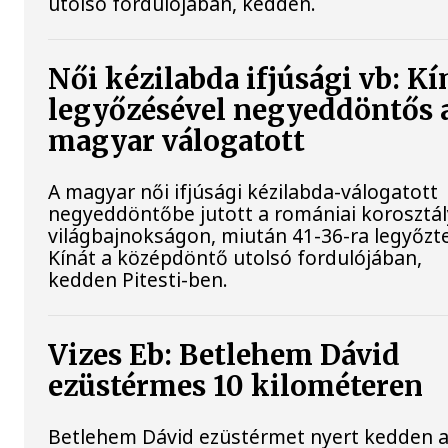
utolsó fordulójában, kedden.
Női kézilabda ifjúsági vb: Kí
legyőzésével negyeddöntős 
magyar válogatott
A magyar női ifjúsági kézilabda-válogatott
negyeddöntőbe jutott a romániai korosztá
világbajnokságon, miután 41-36-ra legyőzt
Kínát a középdöntő utolsó fordulójában,
kedden Pitesti-ben.
Vizes Eb: Betlehem Dávid
ezüstérmes 10 kilométeren
Betlehem Dávid ezüstérmet nyert kedden 