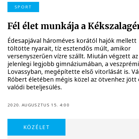
SPORT
Fél élet munkája a Kékszalagé
Édesapjával hároméves korától hajók mellett
töltötte nyarait, tíz esztendős múlt, amikor
versenyszerűen vízre szállt. Miután végzett az
jelenlegi legjobb gimnáziumában, a veszprém
Lovassyban, megépítette első vitorlását is. V
Róbert életében mégis közel az ötvenhez jött 
valódi beteljesülés.
2020. AUGUSZTUS 15. 4:00
KÖZÉLET