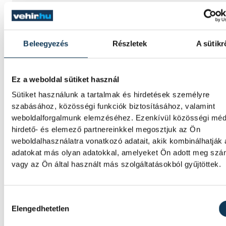
Az év legsűrűbb csillagászati napján, augus
12-én éjjel tetőzik majd a Perseidák
hullócsillagraj, de ugyanezen a napon rész
napfogyatkozást is meg lehet majd figyelni
Beleegyezés
Részletek
A sütikr
Lekapcsolják Veszprém
Ez a weboldal sütiket használ
díszkivilágítását, elzárják a
Sütiket használunk a tartalmak és hirdetések személyre
szökőkutakat
szabásához, közösségi funkciók biztosításához, valamint
weboldalforgalmunk elemzéséhez. Ezenkívül közösségi méd
hirdető- és elemező partnereinkkel megosztjuk az Ön
A kormány energiatakarékossági felhívásá
weboldalhasználatra vonatkozó adatait, akik kombinálhatják
csatlakozva Veszprém városa és Veszprémi
adatokat más olyan adatokkal, amelyeket Ön adott meg sz
Főegyházmegye is lekapcsolta a veszprémi
vagy az Ön által használt más szolgáltatásokból gyűjtöttek.
épületek és nevezetességek díszkivilágításá
Hozzájárulás kiválasztása
Mi történik a balatonalmádi
Elengedhetetlen
teniszpályák körül? Bérleti