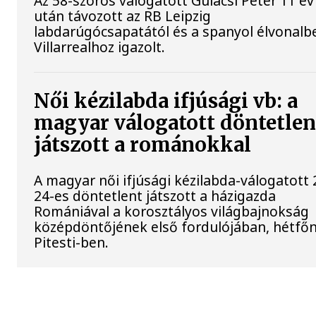
Az 58-szoros válogatott Gulácsi Péter 11 év
után távozott az RB Leipzig
labdarúgócsapatától és a spanyol élvonalbe
Villarrealhoz igazolt.
Női kézilabda ifjúsági vb: a
magyar válogatott döntetlen
játszott a románokkal
A magyar női ifjúsági kézilabda-válogatott 
24-es döntetlent játszott a házigazda
Romániával a korosztályos világbajnokság
középdöntőjének első fordulójában, hétfő
Pitesti-ben.