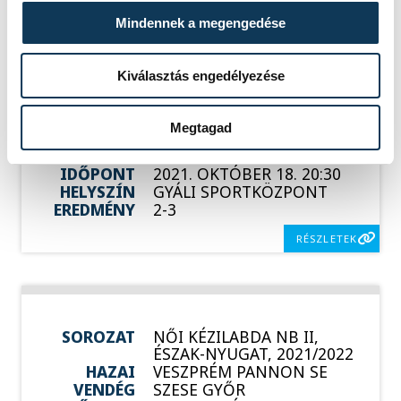
RÉSZLETEK
Mindennek a megengedése
Kiválasztás engedélyezése
SOROZAT
FÉRFI FUTSAL NB I
ALAPSZAKASZ, 2021/2022
Megtagad
HAZAI
KISTARCSA
VENDÉG
BALATON BÚTOR FCV
IDŐPONT
2021. OKTÓBER 18. 20:30
HELYSZÍN
GYÁLI SPORTKÖZPONT
EREDMÉNY
2-3
RÉSZLETEK
SOROZAT
NŐI KÉZILABDA NB II,
ÉSZAK-NYUGAT, 2021/2022
HAZAI
VESZPRÉM PANNON SE
VENDÉG
SZESE GYŐR