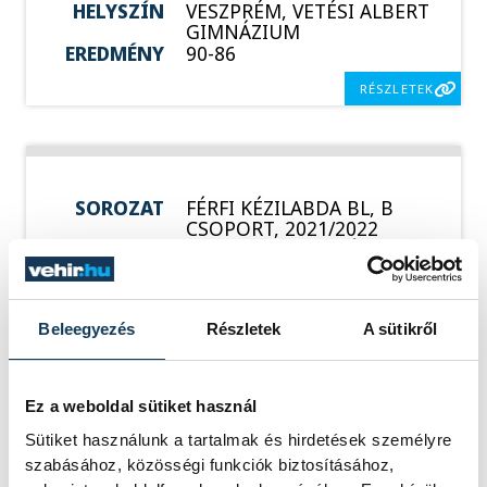
HELYSZÍN
VESZPRÉM, VETÉSI ALBERT
GIMNÁZIUM
EREDMÉNY
90-86
RÉSZLETEK
SOROZAT
FÉRFI KÉZILABDA BL, B
CSOPORT, 2021/2022
HAZAI
TELEKOM VESZPRÉM
VENDÉG
FLENSBURG
IDŐPONT
2021. OKTÓBER 21. 19:45
HELYSZÍN
VESZPRÉM ARÉNA
Beleegyezés
Részletek
A sütikről
EREDMÉNY
28-23
RÉSZLETEK
Ez a weboldal sütiket használ
Sütiket használunk a tartalmak és hirdetések személyre
szabásához, közösségi funkciók biztosításához,