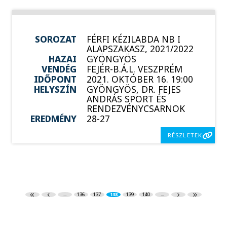
SOROZAT
FÉRFI KÉZILABDA NB I
ALAPSZAKASZ, 2021/2022
HAZAI
GYÖNGYÖS
VENDÉG
FEJÉR-B.Á.L. VESZPRÉM
IDŐPONT
2021. OKTÓBER 16. 19:00
HELYSZÍN
GYÖNGYÖS, DR. FEJES
ANDRÁS SPORT ÉS
RENDEZVÉNYCSARNOK
EREDMÉNY
28-27
RÉSZLETEK
...
136
137
138
139
140
...