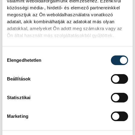
SOROZAT
RÖPLABDA MAGYAR KUPA,
valamint weboldalforgalmunk elemzéséhez. Ezenkívül
2021/2022
közösségi média-, hirdető- és elemező partnereinkkel
HAZAI
EÖTVÖS DSE
megosztjuk az Ön weboldalhasználatra vonatkozó
VENDÉG
CORECOMM VESC
adatait, akik kombinálhatják az adatokat más olyan
IDŐPONT
2021. OKTÓBER 20. 19:00
adatokkal, amelyeket Ön adott meg számukra vagy az
HELYSZÍN
DEBRECEN
Ön által használt más szolgáltatásokból gyűjtöttek.
EREDMÉNY
0-3
RÉSZLETEK
Hozzájárulás kiválasztása
Elengedhetetlen
SOROZAT
FÉRFI LABDARÚGÓ NB III
Beállítások
NYUGATI CSOPORT,
2021/2022
HAZAI
PRACTICAL VLS
Statisztikai
VENDÉG
BALATONFÜRED
IDŐPONT
2021. OKTÓBER 20. 14:00
HELYSZÍN
VESZPRÉM, VÁROSI
Marketing
STADION
EREDMÉNY
3-1