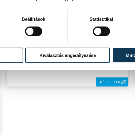
RÉSZLETEK
Beállítások
Statisztikai
SOROZAT
FÉRFI LABDARÚGÓ NB III
NYUGATI CSOPORT, 2021/2022
HAZAI
PRACTICAL VLS
VENDÉG
ETO AKADÉMIA
Kiválasztás engedélyezése
Min
IDŐPONT
2021. NOVEMBER 3. 13:00
HELYSZÍN
VESZPRÉM, VÁROSI STADION
EREDMÉNY
2-0
RÉSZLETEK