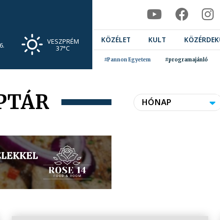
KÖZÉLET
KULT
KÖZÉRDEK
VESZPRÉM
6.
37°C
#Pannon Egyetem
#programajánló
PTÁR
HÓNAP