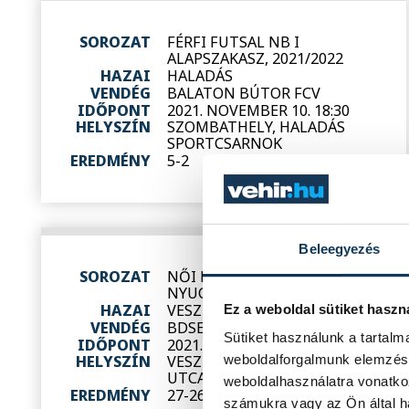
SOROZAT
FÉRFI FUTSAL NB I
ALAPSZAKASZ, 2021/2022
HAZAI
HALADÁS
VENDÉG
BALATON BÚTOR FCV
IDŐPONT
2021. NOVEMBER 10. 18:30
HELYSZÍN
SZOMBATHELY, HALADÁS
SPORTCSARNOK
EREDMÉNY
5-2
RÉSZLETEK
Beleegyezés
SOROZAT
NŐI KÉZILABDA NB II, ÉSZAK-
NYUGAT, 2021/2022
HAZAI
VESZPRÉM PANNON SE
Ez a weboldal sütiket haszn
VENDÉG
BDSE
Sütiket használunk a tartal
IDŐPONT
2021. NOVEMBER 7. 15:00
weboldalforgalmunk elemzésé
HELYSZÍN
VESZPRÉM, WARTHA VINCE
UTCAI SPORTCSARNOK
weboldalhasználatra vonatko
EREDMÉNY
27-26
számukra vagy az Ön által ha