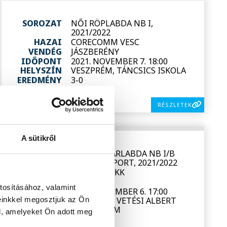
SOROZAT
NŐI RÖPLABDA NB I,
2021/2022
HAZAI
CORECOMM VESC
VENDÉG
JÁSZBERÉNY
IDŐPONT
2021. NOVEMBER 7. 18:00
HELYSZÍN
VESZPRÉM, TÁNCSICS ISKOLA
EREDMÉNY
3-0
RÉSZLETEK
A sütikről
SOROZAT
FÉRFI KOSÁRLABDA NB I/B
PIROS CSOPORT, 2021/2022
HAZAI
VESZPRÉM KK
VENDÉG
PÉCSI VSK
tosításához, valamint
IDŐPONT
2021. NOVEMBER 6. 17:00
einkkel megosztjuk az Ön
HELYSZÍN
VESZPRÉM, VETÉSI ALBERT
GIMNÁZIUM
l, amelyeket Ön adott meg
EREDMÉNY
109-71