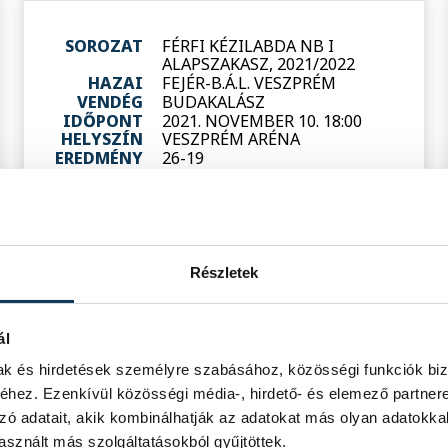
SOROZAT
FÉRFI KÉZILABDA NB I
ALAPSZAKASZ, 2021/2022
HAZAI
FEJÉR-B.Á.L. VESZPRÉM
VENDÉG
BUDAKALÁSZ
IDŐPONT
2021. NOVEMBER 10. 18:00
HELYSZÍN
VESZPRÉM ARÉNA
EREDMÉNY
26-19
RÉSZLETEK
Részletek
SOROZAT
FÉRFI LABDARÚGÓ NB III
NYUGATI CSOPORT, 2021/2022
HAZAI
BVSC
ál
VENDÉG
PRACTICAL VLS
mak és hirdetések személyre szabásához, közösségi funkciók biz
IDŐPONT
2021. NOVEMBER 7. 13:00
hez. Ezenkívül közösségi média-, hirdető- és elemező partner
HELYSZÍN
BVSC STADION
EREDMÉNY
1-0
zó adatait, akik kombinálhatják az adatokat más olyan adatokka
sznált más szolgáltatásokból gyűjtöttek.