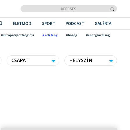
Ű
ÉLETMÓD
SPORT
PODCAST
GALÉRIA
#Európa Sportrégiója
#kék fény
#hőség
#energiaválság
CSAPAT
HELYSZÍN