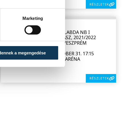
RÉSZLETEK
Marketing
SOROZAT
FÉRFI KÉZILABDA NB I
ALAPSZAKASZ, 2021/2022
HAZAI
TELEKOM VESZPRÉM
VENDÉG
GYÖNGYÖS
dennek a megengedése
IDŐPONT
2021. OKTÓBER 31. 17:15
HELYSZÍN
VESZPRÉM ARÉNA
EREDMÉNY
26-22
RÉSZLETEK