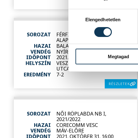
RÉSZLETEK
Hozzájárulás kiválasztása
Elengedhetetlen
SOROZAT
FÉRFI FUTSAL NB I
ALAPSZAKASZ, 2021/2022
HAZAI
BALATON BÚTOR FCV
VENDÉG
NYÍRGYULAJ
Megtagad
IDŐPONT
2021. NOVEMBER 5. 18:30
HELYSZÍN
VESZPRÉM, MÁRCIUS 15.
UTCAI SPORTCSARNOK
EREDMÉNY
7-2
RÉSZLETEK
SOROZAT
NŐI RÖPLABDA NB I,
2021/2022
HAZAI
CORECOMM VESC
VENDÉG
MÁV-ELŐRE
IDŐPONT
2021. OKTÓBER 31. 16:00