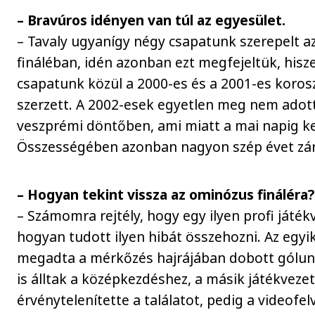
– Bravúros idényen van túl az egyesület.
– Tavaly ugyanígy négy csapatunk szerepelt a
fináléban, idén azonban ezt megfejeltük, his
csapatunk közül a 2000-es és a 2001-es korosz
szerzett. A 2002-esek egyetlen meg nem adott 
veszprémi döntőben, ami miatt a mai napig ke
Összességében azonban nagyon szép évet zá
– Hogyan tekint vissza az ominózus fináléra?
– Számomra rejtély, hogy egy ilyen profi játé
hogyan tudott ilyen hibát összehozni. Az egyi
megadta a mérkőzés hajrájában dobott gólunk
is álltak a középkezdéshez, a másik játékvez
érvénytelenítette a találatot, pedig a videofel