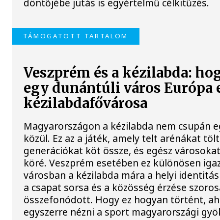
döntőjébe jutás is egyértelmű célkitűzés.
TÁMOGATOTT TARTALOM
Veszprém és a kézilabda: hog
egy dunántúli város Európa 
kézilabdafővárosa
Magyarországon a kézilabda nem csupán eg
közül. Ez az a játék, amely telt arénákat töl
generációkat köt össze, és egész városoka
köré. Veszprém esetében ez különösen igaz
városban a kézilabda mára a helyi identitás
a csapat sorsa és a közösség érzése szoro
összefonódott. Hogy ez hogyan történt, a
egyszerre nézni a sport magyarországi gyök