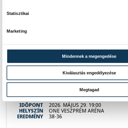
Statisztikai
SOROZAT
FÉRFI KÉZILABDA NB I, 2025/26
HAZAI
NEKA
VENDÉG
ONE VESZPRÉM
Marketing
IDŐPONT
2026. MÁJUS 20. 18:15
HELYSZÍN
BALATONBOGLÁR, NEKA CSARN
EREDMÉNY
40-51
Mindennek a megengedése
Kiválasztás engedélyezése
SOROZAT
FÉRFI KÉZILABDA NB I, DÖNTŐ, 
Megtagad
HAZAI
ONE VESZPRÉM
VENDÉG
OTP BANK-PICK SZEGED
IDŐPONT
2026. MÁJUS 29. 19:00
HELYSZÍN
ONE VESZPRÉM ARÉNA
EREDMÉNY
38-36