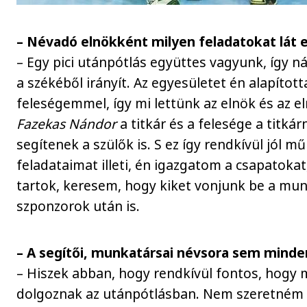
– Névadó elnökként milyen feladatokat lát e
– Egy pici utánpótlás együttes vagyunk, így n
a székéből irányít. Az egyesületet én alapítot
feleségemmel, így mi lettünk az elnök és az e
Fazekas Nándor
a titkár és a felesége a titká
segítenek a szülők is. S ez így rendkívül jól m
feladataimat illeti, én igazgatom a csapatoka
tartok, keresem, hogy kiket vonjunk be a mu
szponzorok után is.
– A segítői, munkatársai névsora sem mind
– Hiszek abban, hogy rendkívül fontos, hogy
dolgoznak az utánpótlásban. Nem szeretném 