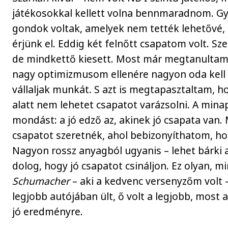
játékosokkal kellett volna bennmaradnom. G
gondok voltak, amelyek nem tették lehetővé,
érjünk el. Eddig két felnőtt csapatom volt. Sz
de mindkettő kiesett. Most már megtanultam,
nagy optimizmusom ellenére nagyon oda kell f
vállaljak munkát. S azt is megtapasztaltam, 
alatt nem lehetet csapatot varázsolni. A mina
mondást: a jó edző az, akinek jó csapata van.
csapatot szeretnék, ahol bebizonyíthatom, ho
Nagyon rossz anyagból ugyanis – lehet bárki a
dolog, hogy jó csapatot csináljon. Ez olyan, m
Schumacher
– aki a kedvenc versenyzőm volt –
legjobb autójában ült, ő volt a legjobb, mos
jó eredményre.