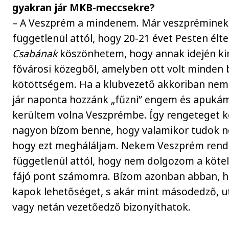
gyakran jár MKB-meccsekre?
– A Veszprém a mindenem. Már veszprémine
függetlenül attól, hogy 20-21 évet Pesten élt
Csabának
köszönhetem, hogy annak idején ki
fővárosi közegből, amelyben ott volt minden
kötöttségem. Ha a klubvezető akkoriban nem o
jár naponta hozzánk „fűzni” engem és apuká
kerültem volna Veszprémbe. Így rengeteget k
nagyon bízom benne, hogy valamikor tudok nek
hogy ezt megháláljam. Nekem Veszprém rendkí
függetlenül attól, hogy nem dolgozom a köte
fájó pont számomra. Bízom azonban abban, h
kapok lehetőséget, s akár mint másodedző, u
vagy netán vezetőedző bizonyíthatok.