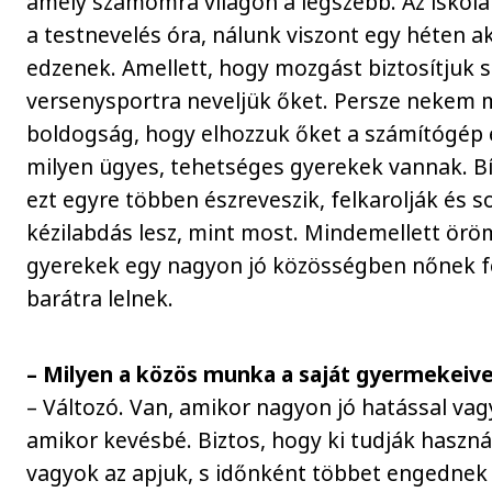
amely számomra világon a legszebb. Az iskol
a testnevelés óra, nálunk viszont egy héten ak
edzenek. Amellett, hogy mozgást biztosítjuk 
versenysportra neveljük őket. Persze nekem m
boldogság, hogy elhozzuk őket a számítógép el
milyen ügyes, tehetséges gyerekek vannak. 
ezt egyre többen észreveszik, felkarolják és s
kézilabdás lesz, mint most. Mindemellett öröm
gyerekek egy nagyon jó közösségben nőnek fe
barátra lelnek.
– Milyen a közös munka a saját gyermekeive
– Változó. Van, amikor nagyon jó hatással vagy
amikor kevésbé. Biztos, hogy ki tudják haszná
vagyok az apjuk, s időnként többet engedne