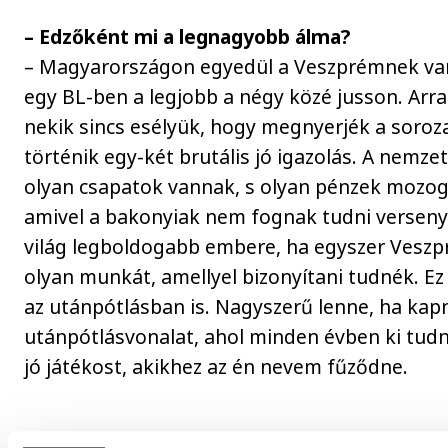
– Edzőként mi a legnagyobb álma?
– Magyarországon egyedül a Veszprémnek van
egy BL-ben a legjobb a négy közé jusson. Arr
nekik sincs esélyük, hogy megnyerjék a soroz
történik egy-két brutális jó igazolás. A nemz
olyan csapatok vannak, s olyan pénzek mozo
amivel a bakonyiak nem fognak tudni versenye
világ legboldogabb embere, ha egyszer Vesz
olyan munkát, amellyel bizonyítani tudnék. Ez
az utánpótlásban is. Nagyszerű lenne, ha kap
utánpótlásvonalat, ahol minden évben ki tudn
jó játékost, akikhez az én nevem fűződne.