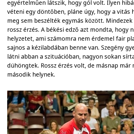
egyértelműen látszik, hogy gól volt. Ilyen hi
véteni egy döntőben, pláne úgy, hogy a vitás h
meg sem beszélték egymás között. Mindezek
rossz érzés. A békési edző azt mondta, hogy n
helyzetet, ami számomra nem érdemel fair pla
sajnos a kézilabdában benne van. Szegény gye
látni abban a szituációban, nagyon sokan sírta
dühöngtek. Rossz érzés volt, de másnap már 
második helynek.