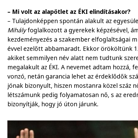
– Mi volt az alapötlet az ÉKI elindításakor?
– Tulajdonképpen spontán alakult az egyesül
Mihály
foglalkozott a gyerekek képzésével, ám
kezdeményezés a szakember elfoglaltságai m
évvel ezelőtt abbamaradt. Ekkor örököltünk 1
akiket semmilyen név alatt nem tudtunk szere
megalakult az ÉKI. A nevemet adtam hozzá, fe
vonzó, netán garancia lehet az érdeklődők szá
jónak bizonyult, hiszen mostanra közel száz 
létszámunk pedig folyamatosan nő, s az ered
bizonyítják, hogy jó úton járunk.