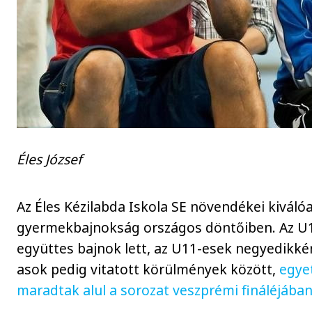
Éles József
Az Éles Kézilabda Iskola SE növendékei kiváló
gyermekbajnokság országos döntőiben. Az U1
együttes bajnok lett, az U11-esek negyedikkén
asok pedig vitatott körülmények között,
egyet
maradtak alul a sorozat veszprémi fináléjába