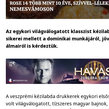
Az egykori világválogatott klasszist kézila
sikerei mellett a dominikai munkájáról, jöv
álmairól is kérdeztük.
A veszprémi kézilabda drukkerek egykori els
volt világválogatott, tízszeres magyar bajnok,