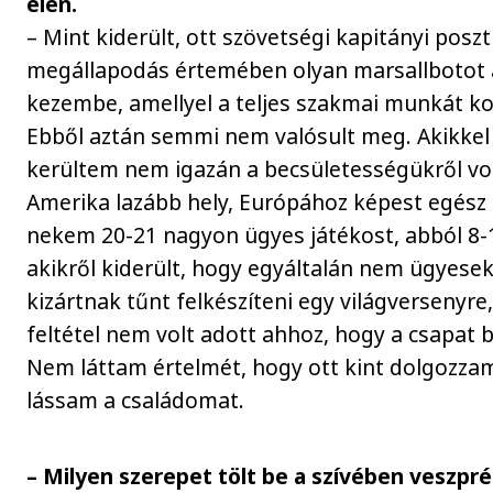
élén.
– Mint kiderült, ott szövetségi kapitányi poszt
megállapodás értemében olyan marsallbotot 
kezembe, amellyel a teljes szakmai munkát ko
Ebből aztán semmi nem valósult meg. Akikkel
kerültem nem igazán a becsületességükről vol
Amerika lazább hely, Európához képest egész 
nekem 20-21 nagyon ügyes játékost, abból 8-
akikről kiderült, hogy egyáltalán nem ügyesek.
kizártnak tűnt felkészíteni egy világversenyr
feltétel nem volt adott ahhoz, hogy a csapat bá
Nem láttam értelmét, hogy ott kint dolgozzam
lássam a családomat.
– Milyen szerepet tölt be a szívében veszpr