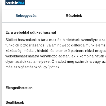
kézilabda
One Veszprém HC
Éles József
Beleegyezés
Részletek
Ez a weboldal sütiket használ
SZERZŐ
Sütiket használunk a tartalmak és hirdetések személyre sz
Zatkalik
funkciók biztosításához, valamint weboldalforgalmunk elem
Dávid
közösségi média-, hirdető- és elemező partnereinkkel mego
weboldalhasználatra vonatkozó adatait, akik kombinálhatják
olyan adatokkal, amelyeket Ön adott meg számukra vagy az 
más szolgáltatásokból gyűjtöttek.
Események
Hozzájárulás kiválasztása
Elengedhetetlen
KORÁBBI ESE
Beállítások