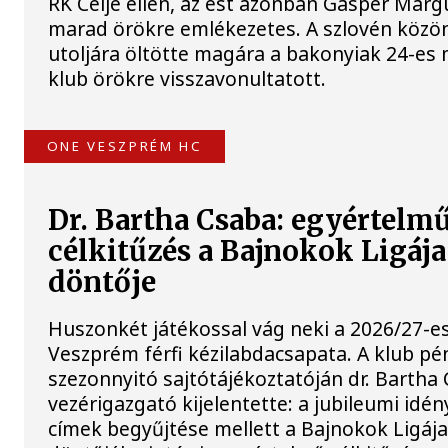
RK Celje ellen, az est azonban Gasper Marg
marad örökre emlékezetes. A szlovén köz
utoljára öltötte magára a bakonyiak 24-es 
klub örökre visszavonultatott.
ONE VESZPRÉM HC
Dr. Bartha Csaba: egyértelm
célkitűzés a Bajnokok Ligáj
döntője
Huszonkét játékossal vág neki a 2026/27-e
Veszprém férfi kézilabdacsapata. A klub pé
szezonnyitó sajtótájékoztatóján dr. Bartha
vezérigazgató kijelentette: a jubileumi idé
címek begyűjtése mellett a Bajnokok Ligáj