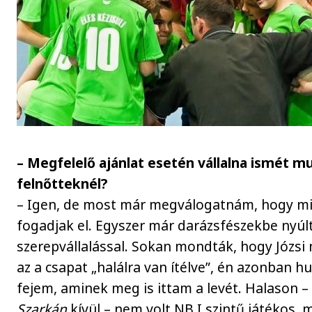
– Megfelelő ajánlat esetén vállalna ismét m
felnőtteknél?
– Igen, de most már megválogatnám, hogy mil
fogadjak el. Egyszer már darázsfészekbe nyúl
szerepvállalással. Sokan mondták, hogy Józsi
az a csapat „halálra van ítélve”, én azonban 
fejem, aminek meg is ittam a levét. Halason 
Szarkán
kívül – nem volt NB I szintű játékos,