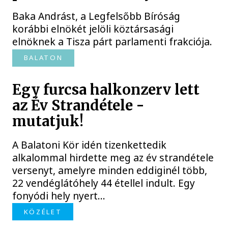
Baka Andrást, a Legfelsőbb Bíróság
korábbi elnökét jelöli köztársasági
elnöknek a Tisza párt parlamenti frakciója.
BALATON
Egy furcsa halkonzerv lett
az Év Strandétele -
mutatjuk!
A Balatoni Kör idén tizenkettedik
alkalommal hirdette meg az év strandétele
versenyt, amelyre minden eddiginél több,
22 vendéglátóhely 44 étellel indult. Egy
fonyódi hely nyert...
KÖZÉLET