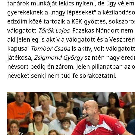
tanárok munkáját lekicsinyíteni, de úgy vélem
gyerekeknek a „nagy lépéseket” a kézilabdáso
edzőim közé tartozik a KEK-győztes, sokszoro
válogatott
Török Lajos
. Fazekas Nándort nem
aki jelenleg is aktív a válogatott és a Veszpr
kapusa.
Tombor Csaba
is aktív, volt válogatot
játékosa,
Zsigmond György
szintén nagy ered
névsort pedig én zárom. Jelen pillanatban az 
neveket senki nem tud felsorakoztatni.