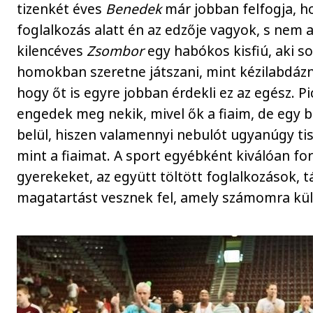
tizenkét éves
Benedek
már jobban felfogja, h
foglalkozás alatt én az edzője vagyok, s nem a
kilencéves
Zsombor
egy habókos kisfiú, aki s
homokban szeretne játszani, mint kézilabdázni
hogy őt is egyre jobban érdekli ez az egész. Pi
engedek meg nekik, mivel ők a fiaim, de egy 
belül, hiszen valamennyi nebulót ugyanúgy ti
mint a fiaimat. A sport egyébként kiválóan fo
gyerekeket, az együtt töltött foglalkozások, t
magatartást vesznek fel, amely számomra kü