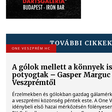
TOVÁBBI CIKKE
ONE VESZPRÉM HC
A gólok mellett a könnyek i
potyogtak – Gasper Marguc
Veszprémtől
Érzelmekben és gólokban gazdag gálamérkő
a veszprémi közönség péntek este. A One
idénybeli első hazai mérkőzésén fölényesen