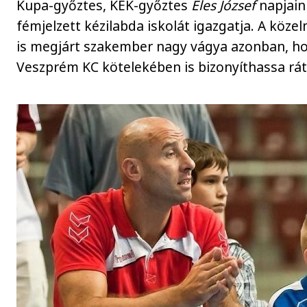
Kupa-győztes, KEK-győztes
Éles József
napjain
fémjelzett kézilabda iskolát igazgatja. A köz
is megjárt szakember nagy vágya azonban, h
Veszprém KC kötelekében is bizonyíthassa rá