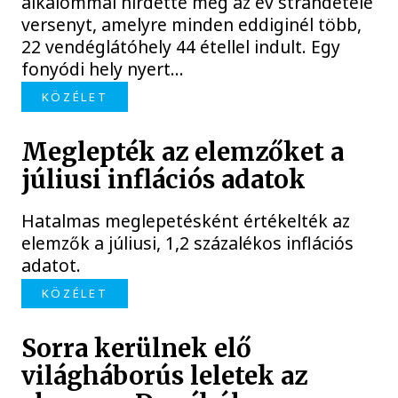
alkalommal hirdette meg az év strandétele
versenyt, amelyre minden eddiginél több,
22 vendéglátóhely 44 étellel indult. Egy
fonyódi hely nyert...
KÖZÉLET
Meglepték az elemzőket a
júliusi inflációs adatok
Hatalmas meglepetésként értékelték az
elemzők a júliusi, 1,2 százalékos inflációs
adatot.
KÖZÉLET
Sorra kerülnek elő
világháborús leletek az