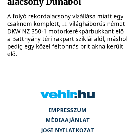
alacsony Dunából
A folyó rekordalacsony vízállása miatt egy
csaknem komplett, II. világháborús német
DKW NZ 350-1 motorkerékpárbukkant elő
a Batthyány téri rakpart sziklái alól, máshol
pedig egy közel féltonnás brit akna került
elő.
IMPRESSZUM
MÉDIAAJÁNLAT
JOGI NYILATKOZAT