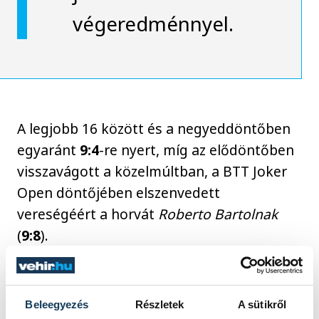
végeredménnyel.
A legjobb 16 között és a negyeddöntőben
egyaránt
9:4
-re nyert, míg az elődöntőben
visszavágott a közelmúltban, a BTT Joker
Open döntőjében elszenvedett
vereségéért a horvát
Roberto Bartolnak
(
9:8
).
A döntőben pedig ismét Daniel Resch
következett, akinek ezúttal esélye sem volt
Beleegyezés
Részletek
A sütikről