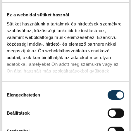
megállítani a szinte hibátlanul játszó
veszprémi sportolót. Szolnoki Olivér
Ez a weboldal sütiket használ
végül
9:4
arányban győzedelmeskedett és
Sütiket használunk a tartalmak és hirdetések személyre
emelhette magasba immáron másodszor a
szabásához, közösségi funkciók biztosításához,
Wolfsberger X-mas Open győzelméért járó
valamint weboldalforgalmunk elemzéséhez. Ezenkívül
közösségi média-, hirdető- és elemező partnereinkkel
trófeát.
megosztjuk az Ön weboldalhasználatra vonatkozó
adatait, akik kombinálhatják az adatokat más olyan
adatokkal, amelyeket Ön adott meg számukra vagy az
Ön által használt más szolgáltatásokból gyűjtöttek.
sport
Szolnoki Olivér
biliárd
Hozzájárulás kiválasztása
Elengedhetetlen
SZERZŐ
Beállítások
Simon
Dániel