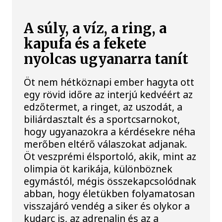
A súly, a víz, a ring, a
kapufa és a fekete
nyolcas ugyanarra tanít
Öt nem hétköznapi ember hagyta ott
egy rövid időre az interjú kedvéért az
edzőtermet, a ringet, az uszodát, a
biliárdasztalt és a sportcsarnokot,
hogy ugyanazokra a kérdésekre néha
merőben eltérő válaszokat adjanak.
Öt veszprémi élsportoló, akik, mint az
olimpia öt karikája, különböznek
egymástól, mégis összekapcsolódnak
abban, hogy életükben folyamatosan
visszajáró vendég a siker és olykor a
kudarc is, az adrenalin és az a