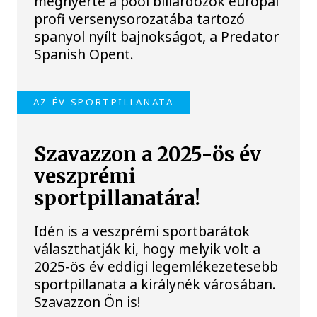
megnyerte a pool biliárdozók európai
profi versenysorozatába tartozó
spanyol nyílt bajnokságot, a Predator
Spanish Opent.
AZ ÉV SPORTPILLANATA
Szavazzon a 2025-ös év
veszprémi
sportpillanatára!
Idén is a veszprémi sportbarátok
választhatják ki, hogy melyik volt a
2025-ös év eddigi legemlékezetesebb
sportpillanata a királynék városában.
Szavazzon Ön is!