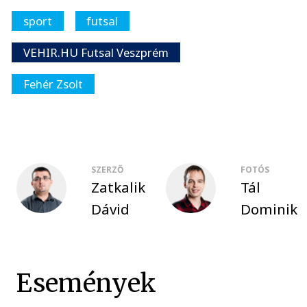
sport
futsal
VEHIR.HU Futsal Veszprém
Fehér Zsolt
SZERZŐ
FOTÓS
Zatkalik
Tál
Dávid
Dominik
Események