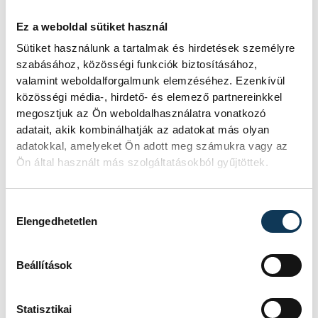
győzelmi eséllyel léphet
Ez a weboldal sütiket használ
pályára. Nagyon jól sikerült
Sütiket használunk a tartalmak és hirdetések személyre
erősíteniük, válogatott
szabásához, közösségi funkciók biztosításához,
valamint weboldalforgalmunk elemzéséhez. Ezenkívül
játékost igazoltak, illetve van
közösségi média-, hirdető- és elemező partnereinkkel
két nagyon jó brazil légiósuk
megosztjuk az Ön weboldalhasználatra vonatkozó
is. Gyors, fiatal csapat, amely
adatait, akik kombinálhatják az adatokat más olyan
villámgyorsan kontrázik,
adatokkal, amelyeket Ön adott meg számukra vagy az
Ön által használt más szolgáltatásokból gyűjtöttek.
védekezésben pedig
agresszív. Egyértelmű célunk,
Hozzájárulás kiválasztása
hogy itthon tartsuk
Elengedhetetlen
mindhárom bajnoki pontot. A
legutóbbi négy meccsünkből
Beállítások
háromszor is idegenben
szerepeltünk. Plusz
Statisztikai