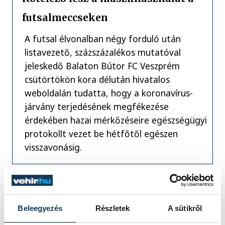
futsalmeccseken
A futsal élvonalban négy forduló után
listavezető, százszázalékos mutatóval
jeleskedő Balaton Bútor FC Veszprém
csütörtökön kora délután hivatalos
weboldalán tudatta, hogy a koronavírus-
járvány terjedésének megfékezése
érdekében hazai mérkőzéseire egészségügyi
protokollt vezet be hétfőtől egészen
visszavonásig.
Az idei DEAC egy olyan
Beleegyezés
Részletek
A sütikről
csapat, amely mindenki ellen