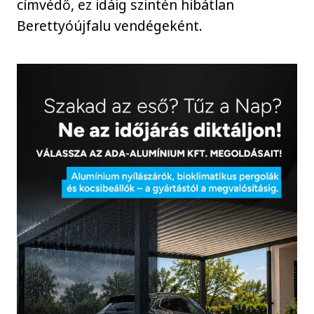
címvédő, ez idáig szintén hibátlan
Berettyóújfalu vendégeként.