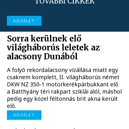
TOVÁBBI CIKKEK
KÖZÉLET
Sorra kerülnek elő
világháborús leletek az
alacsony Dunából
A folyó rekordalacsony vízállása miatt egy
csaknem komplett, II. világháborús német
DKW NZ 350-1 motorkerékpárbukkant elő
a Batthyány téri rakpart sziklái alól, máshol
pedig egy közel féltonnás brit akna került
elő.
KÖZÉLET