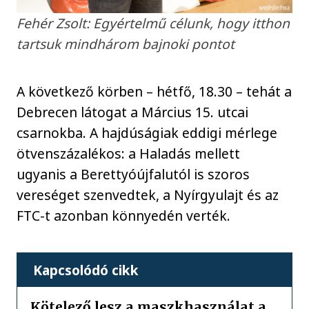
Fehér Zsolt: Egyértelmű célunk, hogy itthon
tartsuk mindhárom bajnoki pontot
A következő körben – hétfő, 18.30 – tehát a
Debrecen látogat a Március 15. utcai
csarnokba. A hajdúságiak eddigi mérlege
ötvenszázalékos: a Haladás mellett
ugyanis a Berettyóújfalutól is szoros
vereséget szenvedtek, a Nyírgyulajt és az
FTC-t azonban könnyedén verték.
Kapcsolódó cikk
Kötelező lesz a maszkhasználat a