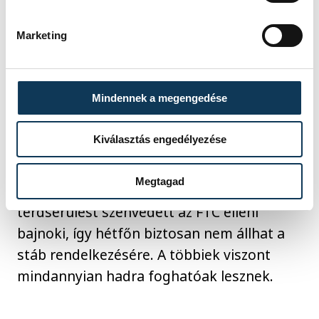
önbizalmat ad nekünk, hogy
hazai környezetben, a
Marketing
szurkolóink előtt játszhatunk
Mindennek a megengedése
– nyomatékosította Fehér Zsolt.
Kiválasztás engedélyezése
Rossz hír, hogy a Nyírgyulaj és a Dunaferr
Megtagad
ellen egyaránt betaláló
Boromisza Dániel
térdsérülést szenvedett az FTC elleni
bajnoki, így hétfőn biztosan nem állhat a
stáb rendelkezésére. A többiek viszont
mindannyian hadra foghatóak lesznek.