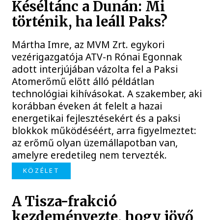
Késéltánc a Dunán: Mi
történik, ha leáll Paks?
Mártha Imre, az MVM Zrt. egykori
vezérigazgatója ATV-n Rónai Egonnak
adott interjújában vázolta fel a Paksi
Atomerőmű előtt álló példátlan
technológiai kihívásokat. A szakember, aki
korábban éveken át felelt a hazai
energetikai fejlesztésekért és a paksi
blokkok működéséért, arra figyelmeztet:
az erőmű olyan üzemállapotban van,
amelyre eredetileg nem tervezték.
KÖZÉLET
A Tisza-frakció
kezdeményezte, hogy jövő