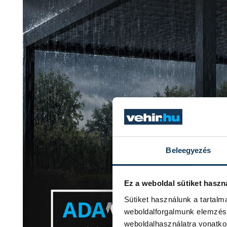
Beleegyezés
Ez a weboldal sütiket haszn
Sütiket használunk a tartal
weboldalforgalmunk elemzésé
weboldalhasználatra vonatko