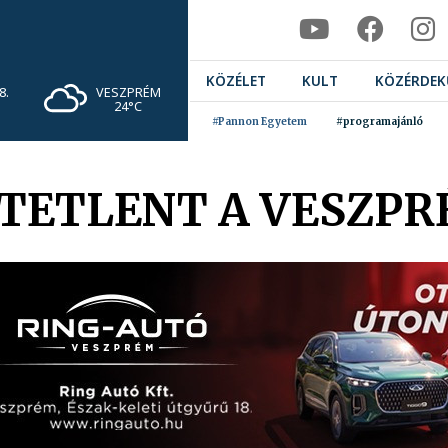
KÖZÉLET
KULT
KÖZÉRDEK
VESZPRÉM
8.
24°C
#Pannon Egyetem
#programajánló
TETLENT A VESZPR