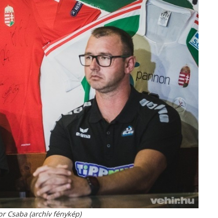
 Csaba (archív fénykép)