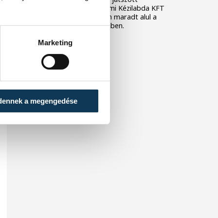
Debrecenben, a Veszprémi Kézilabda KFT
pedig hazai környezetben maradt alul a
Békés együttesével szemben.
Marketing
dennek a megengedése