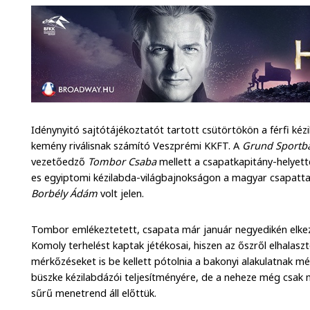
Idénynyitó sajtótájékoztatót tartott csütörtökön a férfi k
kemény riválisnak számító Veszprémi KKFT. A
Grund Sportb
vezetőedző
Tombor Csaba
mellett a csapatkapitány-helyet
es egyiptomi kézilabda-világbajnokságon a magyar csapattal
Borbély Ádám
volt jelen.
Tombor emlékeztetett, csapata már január negyedikén elkezd
Komoly terhelést kaptak jétékosai, hiszen az őszről elhalasz
mérkőzéseket is be kellett pótolnia a bakonyi alakulatnak mé
büszke kézilabdázói teljesítményére, de a neheze még csak 
sűrű menetrend áll előttük.