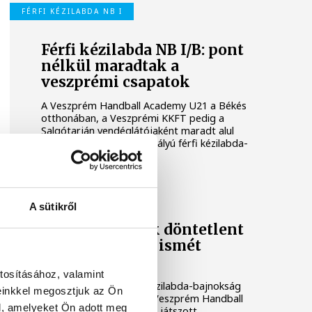
FÉRFI KÉZILABDA NB I
Férfi kézilabda NB I/B: pont
nélkül maradtak a
veszprémi csapatok
A Veszprém Handball Academy U21 a Békés
otthonában, a Veszprémi KKFT pedig a
Salgótarján vendéglátójaként maradt alul
szombaton a másodosztályú férfi kézilabda-
bajnokságban.
FÉRFI KÉZILABDA NB I
A sütikről
Az akadémisták döntetlent
értek el, Élesék ismét
kikaptak
tosításához, valamint
A másodosztályú férfi kézilabda-bajnokság
einkkel megosztjuk az Ön
szombati játéknapján a Veszprém Handball
l, amelyeket Ön adott meg
Academy U21 döntetlent játszott