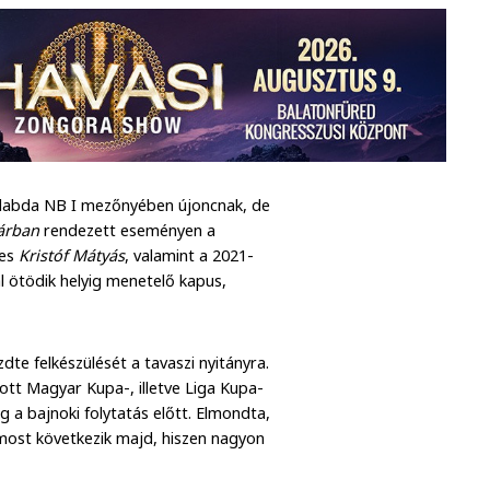
ézilabda NB I mezőnyében újoncnak, de
árban
rendezett eseményen a
tes
Kristóf Mátyás
, valamint a 2021-
 ötödik helyig menetelő kapus,
te felkészülését a tavaszi nyitányra.
tott Magyar Kupa-, illetve Liga Kupa-
g a bajnoki folytatás előtt. Elmondta,
most következik majd, hiszen nagyon