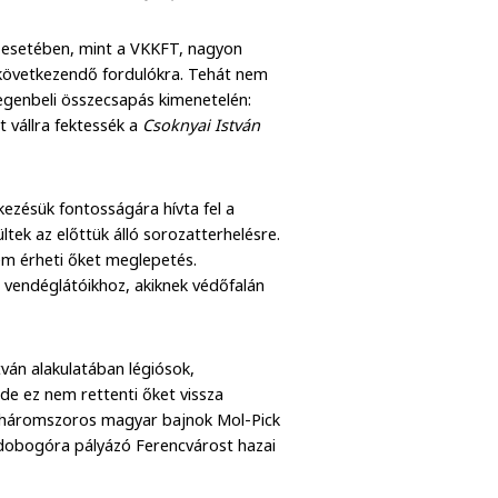
a esetében, mint a VKKFT, nagyon
elkövetkezendő fordulókra. Tehát nem
egenbeli összecsapás kimenetelén:
 vállra fektessék a
Csoknyai István
ezésük fontosságára hívta fel a
ültek az előttük álló sorozatterhelésre.
nem érheti őket meglepetés.
vendéglátóikhoz, akiknek védőfalán
tván alakulatában légiósok,
de ez nem rettenti őket vissza
ő, háromszoros magyar bajnok Mol-Pick
i dobogóra pályázó Ferencvárost hazai