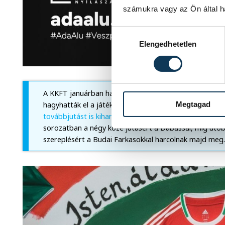
számukra vagy az Ön által ha
Hozzájárulás kiválasztása
Elengedhetetlen
A KKFT januárban hat mérkőzést vívott a Liga Kupába
Megtagad
hagyhatták el a játékteret a veszprémiek, akik pár n
továbbjutást is kiharcolták
a másodosztályban szereplő
sorozatban a négy közé jutásért a Dabassal, míg utóbb
szereplésért a Budai Farkasokkal harcolnak majd meg.