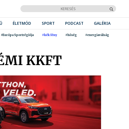
Ű
ÉLETMÓD
SPORT
PODCAST
GALÉRIA
#Európa Sportrégiója
#kék fény
#hőség
#energiaválság
ÉMI KKFT