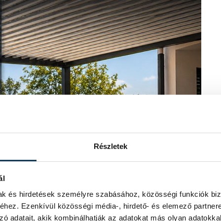
Részletek
ál
mak és hirdetések személyre szabásához, közösségi funkciók biz
hez. Ezenkívül közösségi média-, hirdető- és elemező partner
zó adatait, akik kombinálhatják az adatokat más olyan adatokka