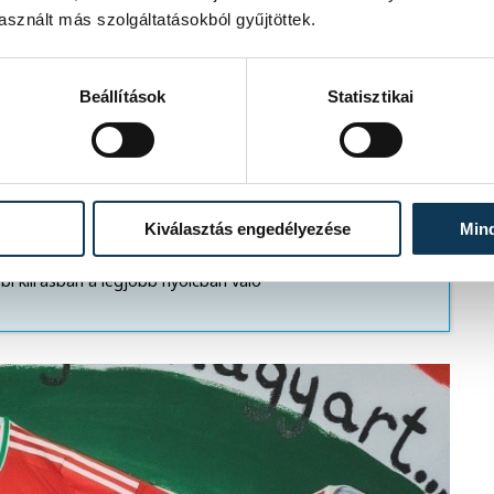
sznált más szolgáltatásokból gyűjtöttek.
Beállítások
Statisztikai
n, mind a hat alkalommal győztesen
Kiválasztás engedélyezése
Min
apja a Magyar Kupában való
 Tata ellen. Éles Benedekék előbbi
i kiírásban a legjobb nyolcban való