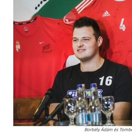
Borbély Ádám és Tombor