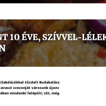
zilabdázókkal tűzdelt Budakalász
avaszi szezonját városunk újonc
ében mindenki felépült; sőt, még