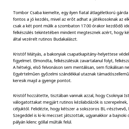
Tombor Csaba kiemelte, egy ilyen fiatal átlagéletkorú gárd
fontos a jó kezdés, mivel az erőt adhat a játékosoknak az 
csak a két pont múlik a szombaton 17.00 órakor kezdődő id
felkészülés tekintetében mindent megtesznek azért, hogy két
által vezérelt rutinos Budakalászt.
Kristóf Mátyás, a bakonyiak csapatkapitány-helyettese védek
figyelmet. Elmondta, felkészülésük zavartalanul folyt, felkész
A hétvégi, első felvonáson sem mentálisan, sem fizikálisan 
Egyértelműen győzelmi szándékkal utaznak támadószellemű 
keresik majd a gyenge pontot.
Kristóf hozzátette, tisztában vannak azzal, hogy Csoknyai Is
válogatottakat megjárt rutinos kézilabdázók is szerepelnek, 
céljuktól. Felidézte, hogy kétszer a sokszoros BL-résztvev
Szegeddel is ki-ki meccset játszottak, ugyanakkor a bajnok
pályán kilenc góllal múlták felül.