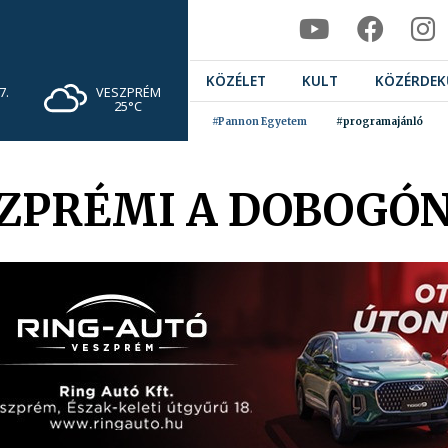
KÖZÉLET
KULT
KÖZÉRDEK
VESZPRÉM
7.
25°C
#Pannon Egyetem
#programajánló
SZPRÉMI A DOBOGÓ