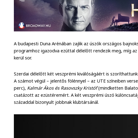
A budapesti Duna Arénában zajlik az úszók országos bajnoksá
programhoz igazodva ezúttal délelőtt rendezik meg, míg a
kerül sor.
Szerdai délelőtt két veszprémi kiválóságáért is szoríthattun
A számot végül – jelentős fölénnyel – az UTE színeiben ver
perc),
Kalmár Ákos és Rasovszky Kristóf
(mindketten Balato
csatázott az ezüstéremért. A két veszprémi úszó különcsatá
századdal bizonyult jobbnak klubtársánál.