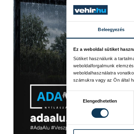
Beleegyezés
Ez a weboldal sütiket haszn
Sütiket használunk a tartal
weboldalforgalmunk elemzésé
weboldalhasználatra vonatko
számukra vagy az Ön által ha
Hozzájárulás kiválasztása
Elengedhetetlen