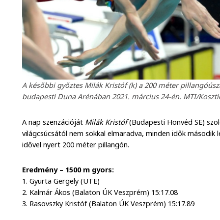
A későbbi győztes Milák Kristóf (k) a 200 méter pillangóús
budapesti Duna Arénában 2021. március 24-én. MTI/Kosztic
A nap szenzációját
Milák Kristóf
(Budapesti Honvéd SE)
szol
világcsúcsától nem sokkal elmaradva, minden idők második 
idővel nyert 200 méter pillangón.
Eredmény – 1500 m gyors:
1. Gyurta Gergely (UTE)
2. Kalmár Ákos (Balaton ÚK Veszprém) 15:17.08
3. Rasovszky Kristóf (Balaton ÚK Veszprém) 15:17.89