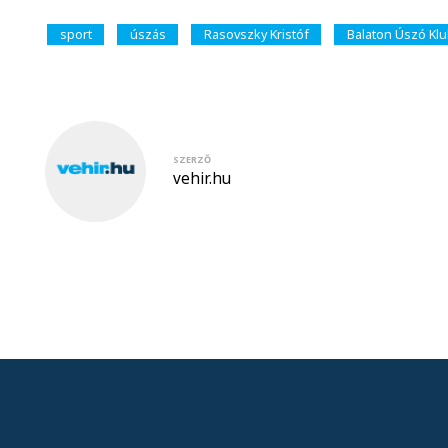
sport
úszás
Rasovszky Kristóf
Balaton Úszó Kl
SZERZŐ
vehir.hu