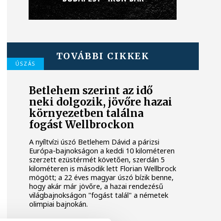
TOVÁBBI CIKKEK
ÚSZÁS
Betlehem szerint az idő
neki dolgozik, jövőre hazai
környezetben találna
fogást Wellbrockon
A nyíltvízi úszó Betlehem Dávid a párizsi
Európa-bajnokságon a keddi 10 kilométeren
szerzett ezüstérmét követően, szerdán 5
kilométeren is második lett Florian Wellbrock
mögött; a 22 éves magyar úszó bízik benne,
hogy akár már jövőre, a hazai rendezésű
világbajnokságon "fogást talál" a németek
olimpiai bajnokán.