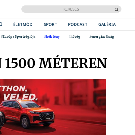
Ű
ÉLETMÓD
SPORT
PODCAST
GALÉRIA
#Európa Sportrégiója
#kék fény
#hőség
#energiaválság
N 1500 MÉTEREN