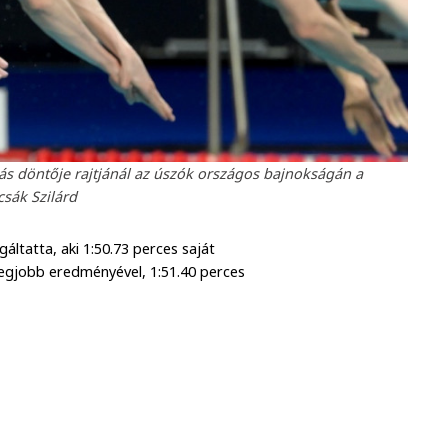
zás döntője rajtjánál az úszók országos bajnokságán a
sák Szilárd
gáltatta, aki 1:50.73 perces saját
legjobb eredményével, 1:51.40 perces