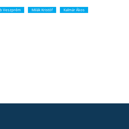
ub Veszprém
Milák Kristóf
Kalmár Ákos