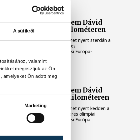
ÚSZÁS
Vizes Eb: Betlehem Dávid
ezüstérmes 5 kilométeren
A sütikről
Betlehem Dávid ezüstérmet nyert szerdán a
nyíltvízi úszók 5 kilométeres
versenyszámában a párizsi Európa-
bajnokságon.
tosításához, valamint
einkkel megosztjuk az Ön
ÚSZÁS
l, amelyeket Ön adott meg
Vizes Eb: Betlehem Dávid
ezüstérmes 10 kilométeren
Marketing
Betlehem Dávid ezüstérmet nyert kedden a
nyíltvízi úszók 10 kilométeres olimpiai
versenyszámában a párizsi Európa-
bajnokságon.