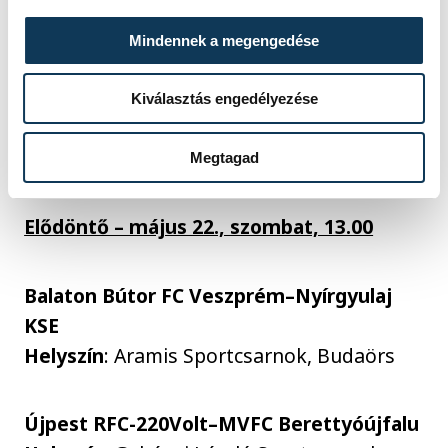
sikere.
Mindennek a megengedése
Kiválasztás engedélyezése
A férfi futsal Magyar Kupa négyes
döntő programja
Megtagad
Elődöntő – május 22., szombat, 13.00
Balaton Bútor FC Veszprém–Nyírgyulaj
KSE
Helyszín
: Aramis Sportcsarnok, Budaörs
Újpest RFC-220Volt–MVFC Berettyóújfalu