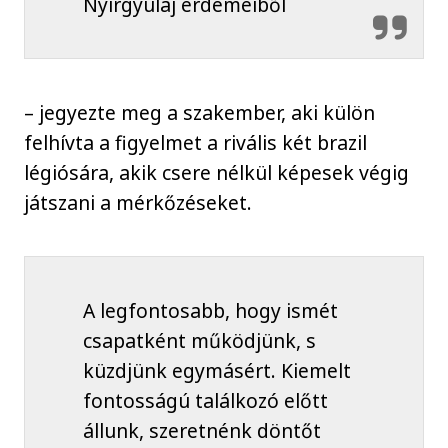
Nyírgyulaj érdemeiből
– jegyezte meg a szakember, aki külön
felhívta a figyelmet a rivális két brazil
légiósára, akik csere nélkül képesek végig
játszani a mérkőzéseket.
A legfontosabb, hogy ismét
csapatként működjünk, s
küzdjünk egymásért. Kiemelt
fontosságú találkozó előtt
állunk, szeretnénk döntőt