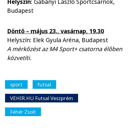
Helyszín
: Gabányi László Sportcsarnok,
Budapest
Döntő – május 23., vasárnap, 19.30
Helyszín: Elek Gyula Aréna, Budapest
A mérkőzést az M4 Sport+ csatorna élőben
közvetíti.
sport
futsal
VEHIR.HU Futsal Veszprém
Fehér Zsolt