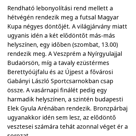
Rendható lebonyolítási rend mellett a
hétvégén rendezik meg a futsal Magyar
Kupa négyes döntőjét. A világjárvány miatt
ugyanis idén a két elődöntőt más-más
helyszínen, egy időben (szombat, 13.00)
rendezik meg. A Veszprém a Nyírgyulajjal
Budaörsön, míg a tavaly ezüstérmes
Berettyóújfalu és az Újpest a fővárosi
Gabányi László Sportcsarnokban csap
össze. A vasárnapi finálét pedig egy
harmadik helyszínen, a szintén budapesti
Elek Gyula Arénában rendezik. Bronzpárbaj
ugyanakkor idén sem lesz, az elődöntő
vesztesei számára tehát azonnal véget ér a
sorozat.