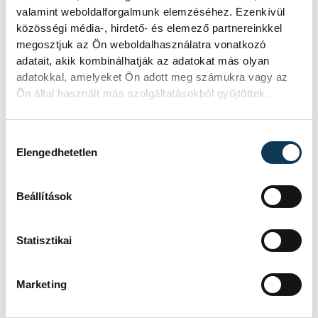
Tíz év, hat négyes döntő
valamint weboldalforgalmunk elemzéséhez. Ezenkívül
közösségi média-, hirdető- és elemező partnereinkkel
megosztjuk az Ön weboldalhasználatra vonatkozó
Az alapításának tizedik
adatait, akik kombinálhatják az adatokat más olyan
évfordulóját idén ünneplő
adatokkal, amelyeket Ön adott meg számukra vagy az
Veszprém 2012., 2014., 2015.,
Ön által használt más szolgáltatásokból gyűjtöttek.
2019. és 2020. után immáron
hatodszor jutott be a Magyar
Hozzájárulás kiválasztása
Elengedhetetlen
Kupa négyes döntőjébe. 2015-
ben és 2019-ben a döntőben is
Beállítások
szerepelhetett, igaz, előbb a
Győr, majd a Berettyóújfalu
Statisztikai
ellen is alulmaradt. A két
kupaezüst – akárcsak a 2019-
ben bezsebelt bajnoki bronz – a
Marketing
klub eddigi legfényesebb