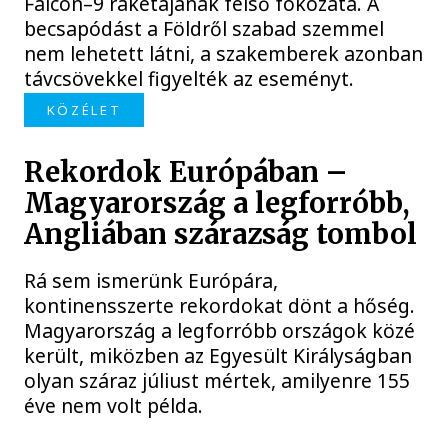
Falcon–9 rakétájának felső fokozata. A
becsapódást a Földről szabad szemmel
nem lehetett látni, a szakemberek azonban
távcsövekkel figyelték az eseményt.
KÖZÉLET
Rekordok Európában –
Magyarország a legforróbb,
Angliában szárazság tombol
Rá sem ismerünk Európára,
kontinensszerte rekordokat dönt a hőség.
Magyarország a legforróbb országok közé
került, miközben az Egyesült Királyságban
olyan száraz júliust mértek, amilyenre 155
éve nem volt példa.