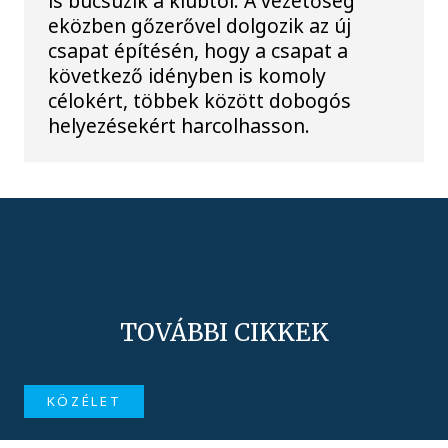
is búcsúzik a klubtól. A vezetőség
eközben gőzerővel dolgozik az új
csapat építésén, hogy a csapat a
következő idényben is komoly
célokért, többek között dobogós
helyezésekért harcolhasson.
TOVÁBBI CIKKEK
KÖZÉLET