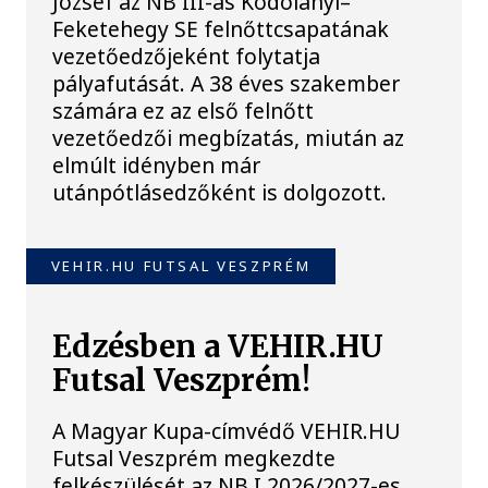
József az NB III-as Kodolányi–
Feketehegy SE felnőttcsapatának
vezetőedzőjeként folytatja
pályafutását. A 38 éves szakember
számára ez az első felnőtt
vezetőedzői megbízatás, miután az
elmúlt idényben már
utánpótlásedzőként is dolgozott.
VEHIR.HU FUTSAL VESZPRÉM
Edzésben a VEHIR.HU
Futsal Veszprém!
A Magyar Kupa-címvédő VEHIR.HU
Futsal Veszprém megkezdte
felkészülését az NB I 2026/2027-es