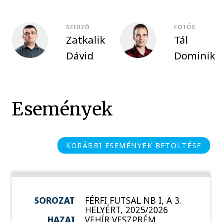
SZERZŐ
FOTÓS
Zatkalik
Tál
Dávid
Dominik
Események
KORÁBBI ESEMÉNYEK BETÖLTÉSE
SOROZAT
FÉRFI FUTSAL NB I, A 3.
HELYÉRT, 2025/2026
HAZAI
VEHÍR VESZPRÉM