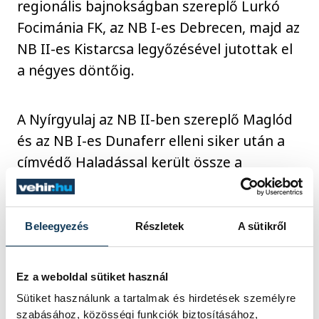
regionális bajnokságban szereplő Lurkó
Focimánia FK, az NB I-es Debrecen, majd az
NB II-es Kistarcsa legyőzésével jutottak el
a négyes döntőig.
A Nyírgyulaj az NB II-ben szereplő Maglód
és az NB I-es Dunaferr elleni siker után a
címvédő Haladással került össze a
negyeddöntőben. Nyírbátorban 2-2-es,
Szombathelyen pedig 3-3-as döntetlen
született, így – több idegenben lőtt
Beleegyezés
Részletek
A sütikről
gúljuknak köszönhetően – meglepetésre a
nyírségiek jutottak tovább.
Ez a weboldal sütiket használ
Sütiket használunk a tartalmak és hirdetések személyre
szabásához, közösségi funkciók biztosításához,