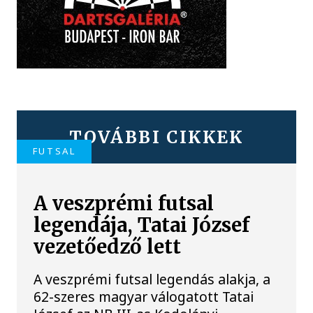
TOVÁBBI CIKKEK
FUTSAL
A veszprémi futsal
legendája, Tatai József
vezetőedző lett
A veszprémi futsal legendás alakja, a
62-szeres magyar válogatott Tatai