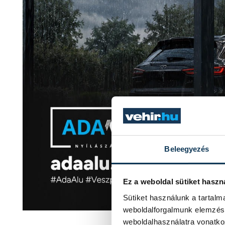
Beleegyezés
Ez a weboldal sütiket haszn
Sütiket használunk a tartal
weboldalforgalmunk elemzésé
weboldalhasználatra vonatko