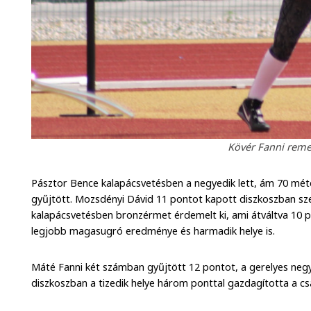
Kövér Fanni reme
Pásztor Bence kalapácsvetésben a negyedik lett, ám 70 mét
gyűjtött. Mozsdényi Dávid 11 pontot kapott diszkoszban szer
kalapácsvetésben bronzérmet érdemelt ki, ami átváltva 10 po
legjobb magasugró eredménye és harmadik helye is.
Máté Fanni két számban gyűjtött 12 pontot, a gerelyes negye
diszkoszban a tizedik helye három ponttal gazdagította a cs