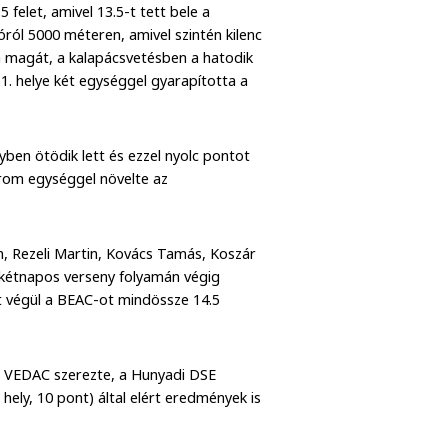
felet, amivel 13.5-t tett bele a
ról 5000 méteren, amivel szintén kilenc
a magát, a kalapácsvetésben a hatodik
1. helye két egységgel gyarapította a
lyben ötödik lett és ezzel nyolc pontot
árom egységgel növelte az
n, Rezeli Martin, Kovács Tamás, Koszár
 a kétnapos verseny folyamán végig
et végül a BEAC-ot mindössze 14.5
a VEDAC szerezte, a Hunyadi DSE
 hely, 10 pont) által elért eredmények is