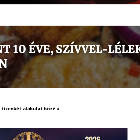
b tizenkét alakulat közé a