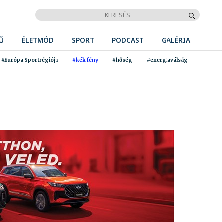
Ű
ÉLETMÓD
SPORT
PODCAST
GALÉRIA
#Európa Sportrégiója
#kék fény
#hőség
#energiaválság