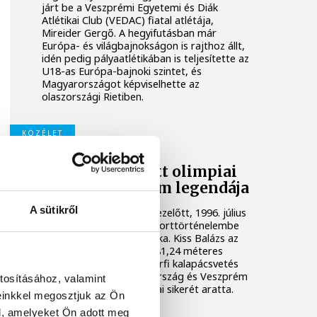
járt be a Veszprémi Egyetemi és Diák
Atlétikai Club (VEDAC) fiatal atlétája,
Mireider Gergő. A hegyifutásban már
Európa- és világbajnokságon is rajthoz állt,
idén pedig pályaatlétikában is teljesítette az
U18-as Európa-bajnoki szintet, és
Magyarországot képviselhette az
olaszországi Rietiben.
KÖZÉLET
Harminc éve lett olimpiai
bajnok Veszprém legendája
A sütikről
Pontosan harminc évvel ezelőtt, 1996. július
28-án írta be magát a sporttörténelembe
Veszprém olimpiai bajnoka. Kiss Balázs az
atlantai nyári játékokon 81,24 méteres
dobással megnyerte a férfi kalapácsvetés
döntőjét, ezzel Magyarország és Veszprém
tosításához, valamint
egyik legnagyobb atlétikai sikerét aratta.
einkkel megosztjuk az Ön
l, amelyeket Ön adott meg