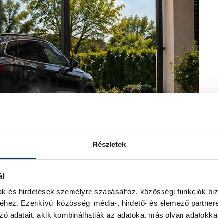
Részletek
ál
mak és hirdetések személyre szabásához, közösségi funkciók biz
hez. Ezenkívül közösségi média-, hirdető- és elemező partner
zó adatait, akik kombinálhatják az adatokat más olyan adatokka