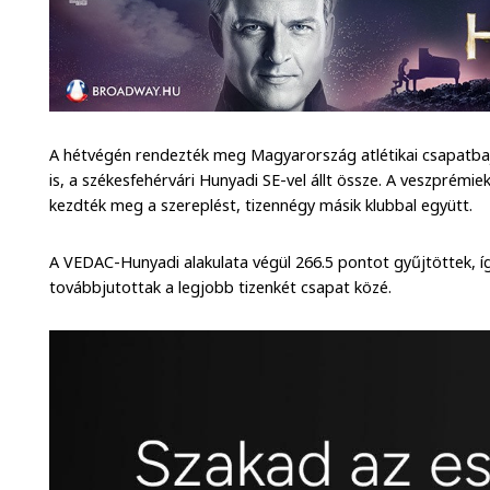
A hétvégén rendezték meg Magyarország atlétikai csapatba
is, a székesfehérvári Hunyadi SE-vel állt össze. A veszprém
kezdték meg a szereplést, tizennégy másik klubbal együtt.
A VEDAC-Hunyadi alakulata végül 266.5 pontot gyűjtöttek, í
továbbjutottak a legjobb tizenkét csapat közé.