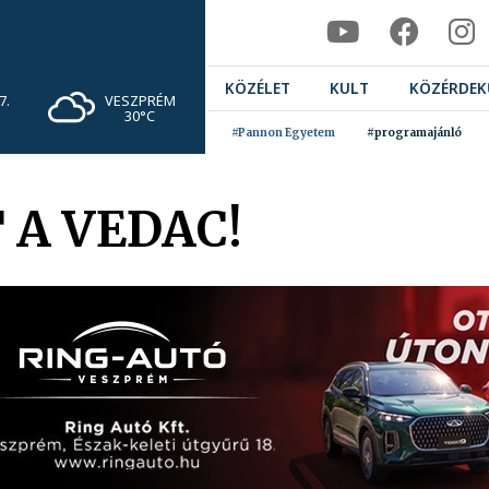
KÖZÉLET
KULT
KÖZÉRDEK
VESZPRÉM
7.
30°C
#Pannon Egyetem
#programajánló
 A VEDAC!