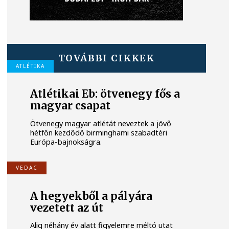
TOVÁBBI CIKKEK
ATLÉTIKA
Atlétikai Eb: ötvenegy fős a
magyar csapat
Ötvenegy magyar atlétát neveztek a jövő
hétfőn kezdődő birminghami szabadtéri
Európa-bajnokságra.
VEDAC
A hegyekből a pályára
vezetett az út
Alig néhány év alatt figyelemre méltó utat