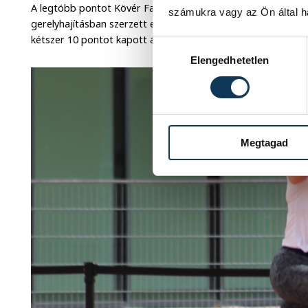
A legtöbb pontot Kövér Fanni hozta a konyhára, diszkoszve
számukra vagy az Ön által ha
gerelyhajításban szerzett ezüstérme 11 pontot ért. Péringer
kétszer 10 pontot kapott a diszkoszvetésben és súlylökésbe
Hozzájárulás kiválasztása
Elengedhetetlen
Megtagad