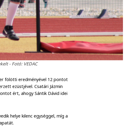
kelt - Fotó: VEDAC
er fölötti eredményével 12 pontot
zett ezüstjével. Csatári Jázmin
ntot ért, ahogy Sántik Dávid idei
dik helye kilenc egységgel, míg a
apatát.