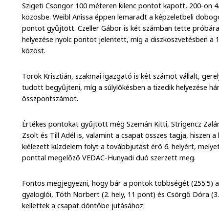
Szigeti Csongor 100 méteren kilenc pontot kapott, 200-on 4.5 
közösbe. Weibl Anissa éppen lemaradt a képzeletbeli dobogó
pontot gyűjtött. Czeller Gábor is két számban tette próbár
helyezése nyolc pontot jelentett, míg a diszkoszvetésben a 1
közöst.
Török Krisztián, szakmai igazgató is két számot vállalt, gere
tudott begyűjteni, míg a súlylökésben a tizedik helyezése h
összpontszámot.
Értékes pontokat gyűjtött még Szemán Kitti, Strigencz Zalá
Zsolt és Till Adél is, valamint a csapat összes tagja, hiszen
kiélezett küzdelem folyt a továbbjutást érő 6. helyért, mely
ponttal megelőző VEDAC-Hunyadi duó szerzett meg.
Fontos megjegyezni, hogy bár a pontok többségét (255.5) 
gyaloglói, Tóth Norbert (2. hely, 11 pont) és Csörgő Dóra (3.
kellettek a csapat döntőbe jutásához.