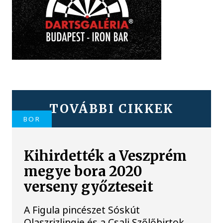
TOVÁBBI CIKKEK
BOR
Kihirdették a Veszprém
megye bora 2020
verseny győzteseit
A Figula pincészet Sóskút
Olaszrizlingje és a Csali Szőlőbirtok