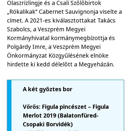
Olaszrizlingje és a Csali Szőlőbirtok
„Rókalikak” Cabernet Sauvignonja viselte a
címet. A 2021-es kiválasztottakat Takács
Szabolcs, a Veszprém Megyei
Kormányhivatal kormánymegbízottja és
Polgárdy Imre, a Veszprém Megyei
Önkormányzat Közgyűlésének elnöke
hirdette ki kedd délelőtt a Megyeházán.
A két győztes bor
Vörös: Figula pincészet – Figula
Merlot 2019 (Balatonfüred-
Csopaki Borvidék)