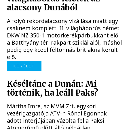
alacsony Dunából
A folyó rekordalacsony vízállása miatt egy
csaknem komplett, II. világháborús német
DKW NZ 350-1 motorkerékpárbukkant elő
a Batthyány téri rakpart sziklái alól, máshol
pedig egy közel féltonnás brit akna került
elő.
KÖZÉLET
Késéltánc a Dunán: Mi
történik, ha leáll Paks?
Mártha Imre, az MVM Zrt. egykori
vezérigazgatója ATV-n Rónai Egonnak
adott interjújában vázolta fel a Paksi
Atomerőmű előtt álló példátlan