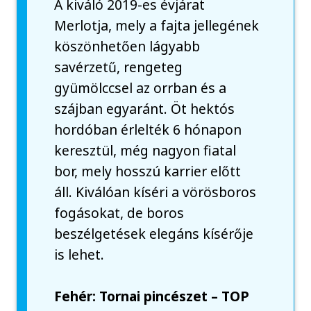
A kiváló 2019-es évjárat
Merlotja, mely a fajta jellegének
köszönhetően lágyabb
savérzetű, rengeteg
gyümölccsel az orrban és a
szájban egyaránt. Öt hektós
hordóban érlelték 6 hónapon
keresztül, még nagyon fiatal
bor, mely hosszú karrier előtt
áll. Kiválóan kíséri a vörösboros
fogásokat, de boros
beszélgetések elegáns kísérője
is lehet.
Fehér: Tornai pincészet – TOP