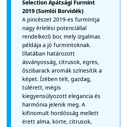
Selection Apátsági Furmint
2019 (Somlói Borvidék)
A pincészet 2019-es furmintja
nagy érlelési potenciállal
rendelkező bor, mely izgalmas
példája a jó furmintoknak.
Illatában határozott
ásványosság, citrusok, egres,
őszibarack aromák színesítik a
képet. Ízében telt, gazdag,
túlérett, mégis
kiegyensúlyozott elegancia és
harmónia jelenik meg. A
kifinomult hordósság mellett
érett alma, körte, citrusok,