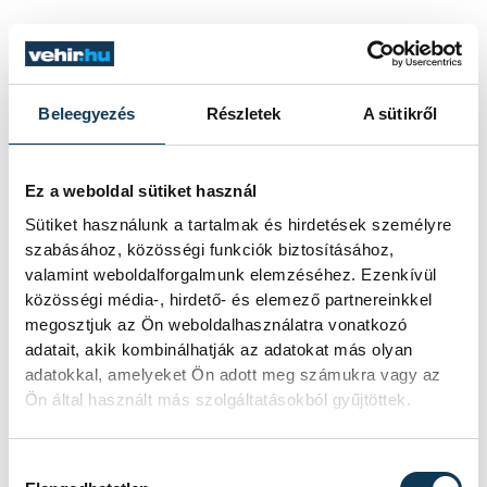
Polgárdy
Imre
az eredményhirdetést
követően köszönetet mondott a
borászoknak, hogy nevezésükkel
Beleegyezés
Részletek
A sütikről
megtisztelték a versenyt. Mint mondta, a
járványhelyzet a borászokat is sújtotta, és
Ez a weboldal sütiket használ
úgy véli, ez a verseny
Sütiket használunk a tartalmak és hirdetések személyre
marketingtevékenységével némileg hozzá
szabásához, közösségi funkciók biztosításához,
tud járulni a kilábaláshoz.
valamint weboldalforgalmunk elemzéséhez. Ezenkívül
közösségi média-, hirdető- és elemező partnereinkkel
megosztjuk az Ön weboldalhasználatra vonatkozó
adatait, akik kombinálhatják az adatokat más olyan
adatokkal, amelyeket Ön adott meg számukra vagy az
Ön által használt más szolgáltatásokból gyűjtöttek.
Hozzájárulás kiválasztása