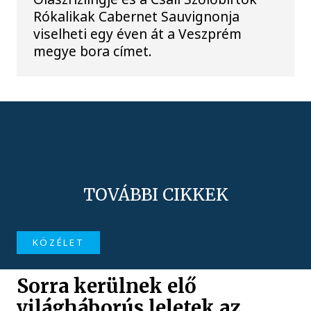
Rókalikak Cabernet Sauvignonja
viselheti egy éven át a Veszprém
megye bora címet.
TOVÁBBI CIKKEK
KÖZÉLET
Sorra kerülnek elő
világháborús leletek az