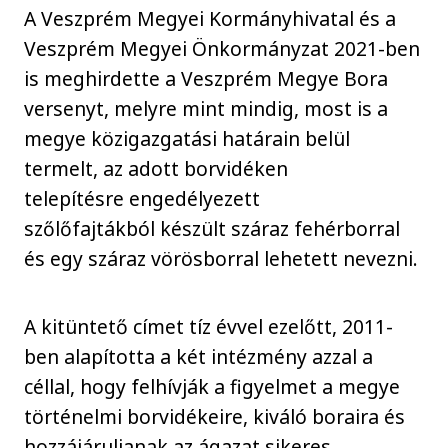
A Veszprém Megyei Kormányhivatal és a
Veszprém Megyei Önkormányzat 2021-ben
is meghirdette a Veszprém Megye Bora
versenyt, melyre mint mindig, most is a
megye közigazgatási határain belül
termelt, az adott borvidéken
telepítésre engedélyezett
szőlőfajtákból készült száraz fehérborral
és egy száraz vörösborral lehetett nevezni.
A kitüntető címet tíz évvel ezelőtt, 2011-
ben alapította a két intézmény azzal a
céllal, hogy felhívják a figyelmet a megye
történelmi borvidékeire, kiváló boraira és
hozzájáruljanak az ágazat sikeres