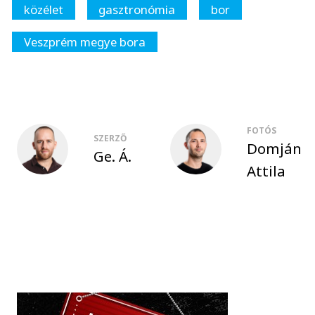
közélet
gasztronómia
bor
Veszprém megye bora
FOTÓS
SZERZŐ
Domján
Ge. Á.
Attila