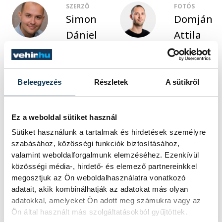
SZERZŐ
FOTÓS
Simon
Domján
Dániel
Attila
Események
Beleegyezés
Részletek
A sütikről
Ez a weboldal sütiket használ
KORÁBBI ESEMÉNYEK BETÖLTÉSE
Sütiket használunk a tartalmak és hirdetések személyre
szabásához, közösségi funkciók biztosításához,
valamint weboldalforgalmunk elemzéséhez. Ezenkívül
közösségi média-, hirdető- és elemező partnereinkkel
megosztjuk az Ön weboldalhasználatra vonatkozó
SOROZAT
NB III ÉSZAKNYUGATI
CSOPORT 2025/26
adatait, akik kombinálhatják az adatokat más olyan
HAZAI
VSC VESZPRÉM
adatokkal, amelyeket Ön adott meg számukra vagy az
VENDÉG
PUSKÁS AKADÉMIA FC II
Ön által használt más szolgáltatásokból gyűjtöttek.
IDŐPONT
2026. MÁJUS 10. 17:00