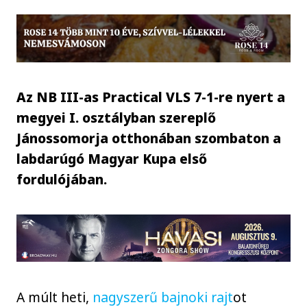
Az NB III-as Practical VLS 7-1-re nyert a
megyei I. osztályban szereplő
Jánossomorja otthonában szombaton a
labdarúgó Magyar Kupa első
fordulójában.
A múlt heti,
nagyszerű bajnoki rajt
ot