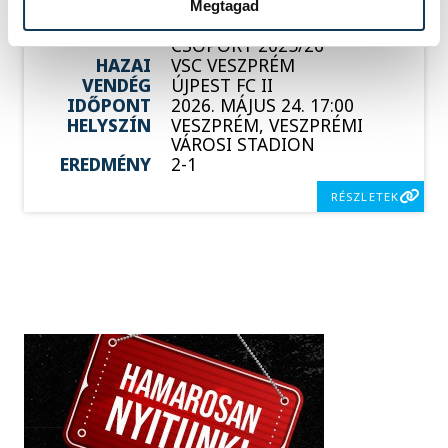
Megtagad
SOROZAT
NB III ÉSZAKNYUGATI
CSOPORT 2025/26
HAZAI
VSC VESZPRÉM
VENDÉG
ÚJPEST FC II
IDŐPONT
2026. MÁJUS 24. 17:00
HELYSZÍN
VESZPRÉM, VESZPRÉMI
VÁROSI STADION
EREDMÉNY
2-1
RÉSZLETEK