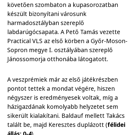
követően szombaton a kupasorozatban
készült bizonyítani városunk
harmadosztályban szereplő
labdarúgócsapata. A Pető Tamás vezette
Practical VLS az első körben a Győr-Moson-
Sopron megye I. osztályában szereplő
Jánossomorja otthonába látogatott.
A veszprémiek már az első játékrészben
pontot tettek a mondat végére, hiszen
négyszer is eredményesek voltak, míg a
házigazdának komolyabb helyzetet sem
sikerült kialakítani. Baldauf mellett Takács
talált be, majd Keresztes duplázott (
félidei
állás: 0-4
).