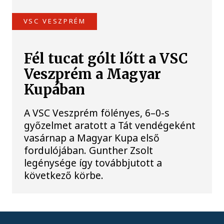
VSC VESZPRÉM
Fél tucat gólt lőtt a VSC
Veszprém a Magyar
Kupában
A VSC Veszprém fölényes, 6–0-s
győzelmet aratott a Tát vendégeként
vasárnap a Magyar Kupa első
fordulójában. Gunther Zsolt
legénysége így továbbjutott a
következő körbe.