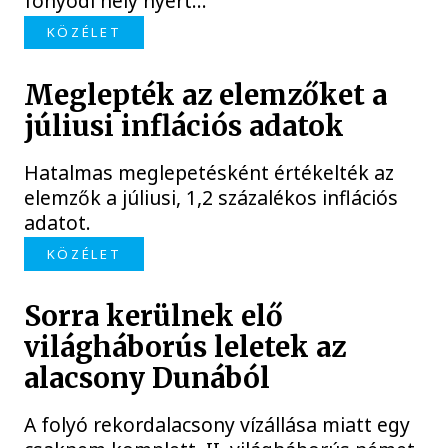
fonyódi hely nyert...
KÖZÉLET
Meglepték az elemzőket a
júliusi inflációs adatok
Hatalmas meglepetésként értékelték az
elemzők a júliusi, 1,2 százalékos inflációs
adatot.
KÖZÉLET
Sorra kerülnek elő
világháborús leletek az
alacsony Dunából
A folyó rekordalacsony vízállása miatt egy