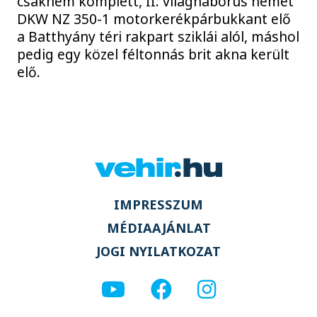
csaknem komplett, II. világháborús német
DKW NZ 350-1 motorkerékpárbukkant elő
a Batthyány téri rakpart sziklái alól, máshol
pedig egy közel féltonnás brit akna került
elő.
IMPRESSZUM
MÉDIAAJÁNLAT
JOGI NYILATKOZAT