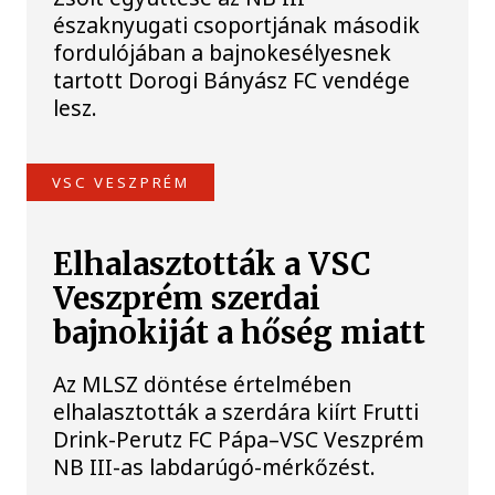
északnyugati csoportjának második
fordulójában a bajnokesélyesnek
tartott Dorogi Bányász FC vendége
lesz.
VSC VESZPRÉM
Elhalasztották a VSC
Veszprém szerdai
bajnokiját a hőség miatt
Az MLSZ döntése értelmében
elhalasztották a szerdára kiírt Frutti
Drink-Perutz FC Pápa–VSC Veszprém
NB III-as labdarúgó-mérkőzést.