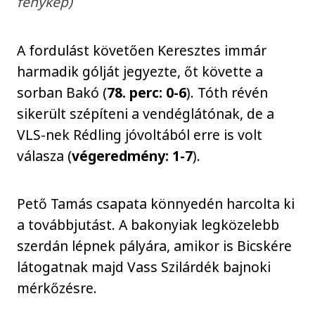
fénykép)
A fordulást követően Keresztes immár
harmadik gólját jegyezte, őt követte a
sorban Bakó (
78. perc: 0-6
). Tóth révén
sikerült szépíteni a vendéglátónak, de a
VLS-nek Rédling jóvoltából erre is volt
válasza (
végeredmény: 1-7
).
Pető Tamás csapata könnyedén harcolta ki
a továbbjutást. A bakonyiak legközelebb
szerdán lépnek pályára, amikor is Bicskére
látogatnak majd Vass Szilárdék bajnoki
mérkőzésre.