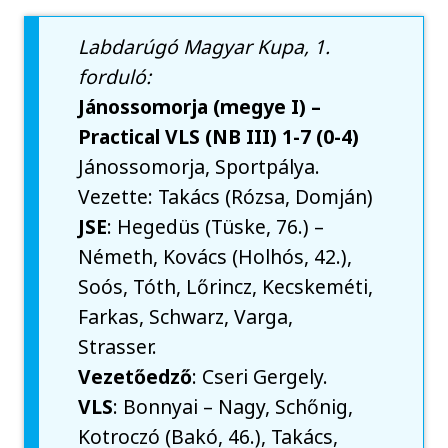
Labdarúgó Magyar Kupa, 1.
forduló:
Jánossomorja (megye I) –
Practical VLS (NB III) 1-7 (0-4)
Jánossomorja, Sportpálya.
Vezette: Takács (Rózsa, Domján)
JSE
: Hegedüs (Tüske, 76.) –
Németh, Kovács (Holhós, 42.),
Soós, Tóth, Lőrincz, Kecskeméti,
Farkas, Schwarz, Varga,
Strasser.
Vezetőedző
: Cseri Gergely.
VLS
: Bonnyai – Nagy, Schőnig,
Kotroczó (Bakó, 46.), Takács,