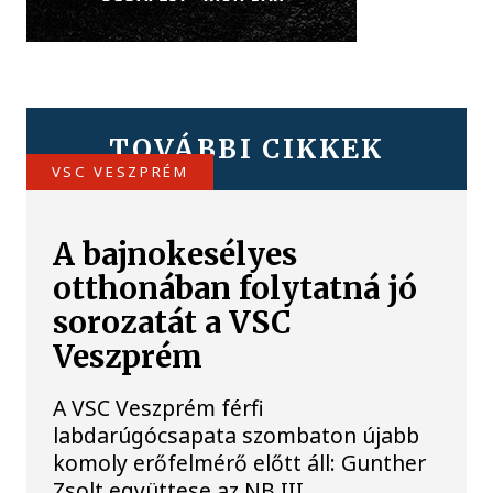
TOVÁBBI CIKKEK
VSC VESZPRÉM
A bajnokesélyes
otthonában folytatná jó
sorozatát a VSC
Veszprém
A VSC Veszprém férfi
labdarúgócsapata szombaton újabb
komoly erőfelmérő előtt áll: Gunther
Zsolt együttese az NB III