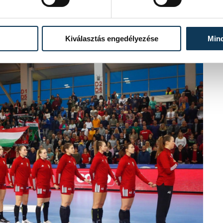
Kiválasztás engedélyezése
Min