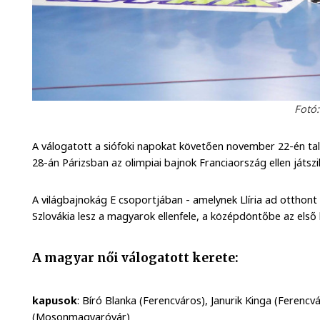
Fotó
A válogatott a siófoki napokat követően november 22-én tal
28-án Párizsban az olimpiai bajnok Franciaország ellen játszi
A világbajnokág E csoportjában - amelynek Llíria ad otthon
Szlovákia lesz a magyarok ellenfele, a középdöntőbe az első 
A magyar női válogatott kerete:
kapusok
: Bíró Blanka (Ferencváros), Janurik Kinga (Ferenc
(Mosonmagyaróvár)