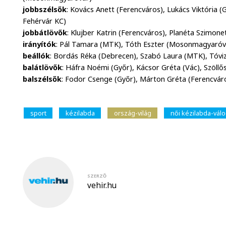
jobbszélsők
: Kovács Anett (Ferencváros), Lukács Viktória (
Fehérvár KC)
jobbátlövők
: Klujber Katrin (Ferencváros), Planéta Szimonet
irányítók
: Pál Tamara (MTK), Tóth Eszter (Mosonmagyaróv
beállók
: Bordás Réka (Debrecen), Szabó Laura (MTK), Tóviz
balátlövők
: Háfra Noémi (Győr), Kácsor Gréta (Vác), Szöllő
balszélsők
: Fodor Csenge (Győr), Márton Gréta (Ferencváro
sport
kézilabda
ország-világ
női kézilabda-válo
SZERZŐ
vehir.hu