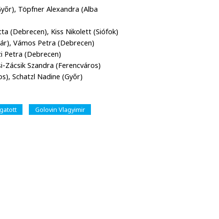
Győr), Töpfner Alexandra (Alba
ta (Debrecen), Kiss Nikolett (Siófok)
ár), Vámos Petra (Debrecen)
i Petra (Debrecen)
si-Zácsik Szandra (Ferencváros)
s), Schatzl Nadine (Győr)
gatott
Golovin Vlagyimir