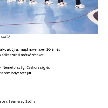
: MKSZ
álkozik újra, majd november 26-án és
k felkészülési mérkőzéseket.
t - Németország, Csehország és
három helyezett jut.
város), Szemerey Zsófia