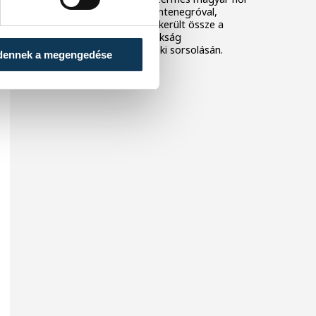
kézilabda-válogatott Montenegróval,
Szlovéniával és Izlanddal került össze a
decemberi Európa-bajnokság
csoportkörének csütörtöki sorsolásán.
dennek a megengedése