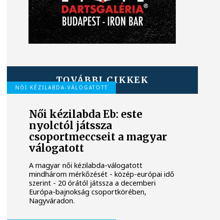
TOVÁBBI CIKKEK
NŐI KÉZILABDA-VÁLOGATOTT
Női kézilabda Eb: este
nyolctól játssza
csoportmeccseit a magyar
válogatott
A magyar női kézilabda-válogatott
mindhárom mérkőzését - közép-európai idő
szerint - 20 órától játssza a decemberi
Európa-bajnokság csoportkörében,
Nagyváradon.