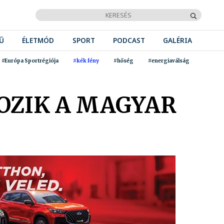
Ű
ÉLETMÓD
SPORT
PODCAST
GALÉRIA
#Európa Sportrégiója
#kék fény
#hőség
#energiaválság
OZIK A MAGYAR