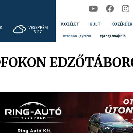
KÖZÉLET
KULT
KÖZÉRDEK
VESZPRÉM
8.
31°C
#Pannon Egyetem
#programajánló
ÓFOKON EDZŐTÁBOR