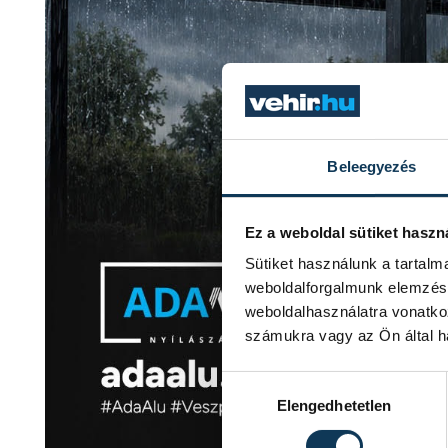
Beleegyezés
Ez a weboldal sütiket haszn
Sütiket használunk a tartal
weboldalforgalmunk elemzésé
weboldalhasználatra vonatko
számukra vagy az Ön által ha
Hozzájárulás kiválasztása
Elengedhetetlen