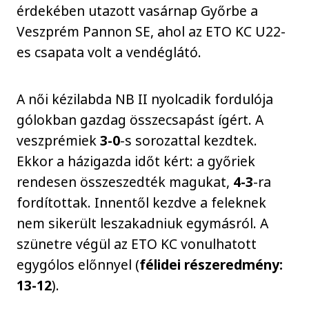
érdekében utazott vasárnap Győrbe a
Veszprém Pannon SE, ahol az ETO KC U22-
es csapata volt a vendéglátó.
A női kézilabda NB II nyolcadik fordulója
gólokban gazdag összecsapást ígért. A
veszprémiek
3-0
-s sorozattal kezdtek.
Ekkor a házigazda időt kért: a győriek
rendesen összeszedték magukat,
4-3
-ra
fordítottak. Innentől kezdve a feleknek
nem sikerült leszakadniuk egymásról. A
szünetre végül az ETO KC vonulhatott
egygólos előnnyel (
félidei részeredmény:
13-12
).