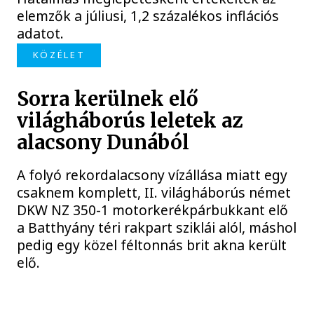
elemzők a júliusi, 1,2 százalékos inflációs
adatot.
KÖZÉLET
Sorra kerülnek elő
világháborús leletek az
alacsony Dunából
A folyó rekordalacsony vízállása miatt egy
csaknem komplett, II. világháborús német
DKW NZ 350-1 motorkerékpárbukkant elő
a Batthyány téri rakpart sziklái alól, máshol
pedig egy közel féltonnás brit akna került
elő.