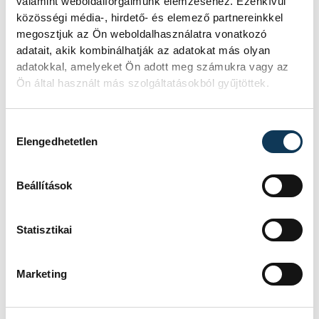
valamint weboldalforgalmunk elemzéséhez. Ezenkívül
SPORTCSARNOK
EREDMÉNY
23-24
közösségi média-, hirdető- és elemező partnereinkkel
megosztjuk az Ön weboldalhasználatra vonatkozó
RÉSZLETEK
adatait, akik kombinálhatják az adatokat más olyan
adatokkal, amelyeket Ön adott meg számukra vagy az
Ön által használt más szolgáltatásokból gyűjtöttek.
SOROZAT
NŐI KÉZILABDA NB II
Hozzájárulás kiválasztása
ÉSZAK-NYUGAT (A-B)
Elengedhetetlen
FELSŐHÁZ 20
HAZAI
GYŐRI ETO KC U21
VENDÉG
VESZPRÉM PANNON SE
Beállítások
IDŐPONT
2024. MÁJUS 17. 19:30
HELYSZÍN
GYŐR, MAGVASSY MIHÁLY
SPORTCSARNOK
EREDMÉNY
32-18
Statisztikai
RÉSZLETEK
Marketing