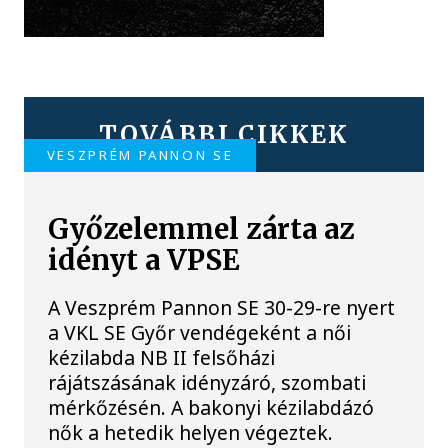
TOVÁBBI CIKKEK
VESZPRÉM PANNON SE
Győzelemmel zárta az
idényt a VPSE
A Veszprém Pannon SE 30-29-re nyert
a VKL SE Győr vendégeként a női
kézilabda NB II felsőházi
rájátszásának idényzáró, szombati
mérkőzésén. A bakonyi kézilabdázó
nők a hetedik helyen végeztek.