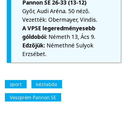
Pannon SE 26-33 (13-12)
Győr, Audi Aréna. 50 néző.
Vezették: Obermayer, Vindis.
A VPSE legeredményesebb
góldobói:
Németh 13, Ács 9.
Edzőjük:
Némethné Sulyok
Erzsébet.
sport
kézilabda
Veszprém Pannon SE