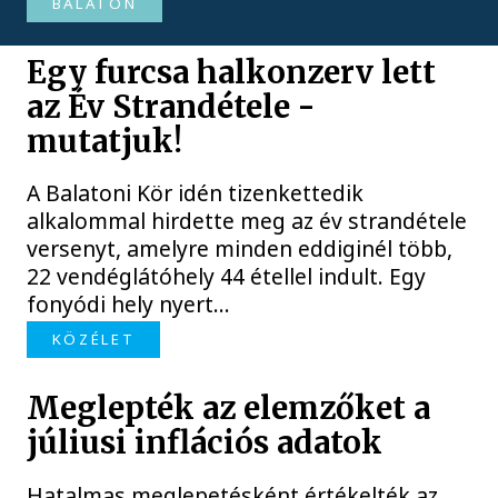
BALATON
Egy furcsa halkonzerv lett
az Év Strandétele -
mutatjuk!
A Balatoni Kör idén tizenkettedik
alkalommal hirdette meg az év strandétele
versenyt, amelyre minden eddiginél több,
22 vendéglátóhely 44 étellel indult. Egy
fonyódi hely nyert...
KÖZÉLET
Meglepték az elemzőket a
júliusi inflációs adatok
Hatalmas meglepetésként értékelték az