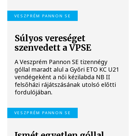
VESZPRÉM PANNON SE
Súlyos vereséget
szenvedett a VPSE
A Veszprém Pannon SE tizennégy
góllal maradt alul a Győri ETO KC U21
vendégeként a női kézilabda NB II
felsőházi rájátszásának utolsó előtti
fordulójában.
VESZPRÉM PANNON SE
Ismét egyetlen góllal