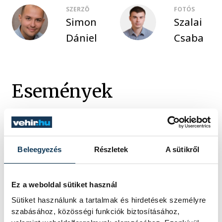
SZERZŐ
FOTÓS
Simon
Szalai
Dániel
Csaba
Események
SOROZAT
NŐI KÉZILABDA NB II
Beleegyezés
Részletek
A sütikről
ÉSZAK-NYUGAT (A-B)
FELSŐHÁZ 20
HAZAI
VESZPRÉM PANNON SE
Ez a weboldal sütiket használ
VENDÉG
BÜKI TK BÜKFÜRDŐ
IDŐPONT
2024. MÁJUS 11. 15:00
Sütiket használunk a tartalmak és hirdetések személyre
HELYSZÍN
VESZPRÉM, WARTHA
szabásához, közösségi funkciók biztosításához,
VINCE UTCAI