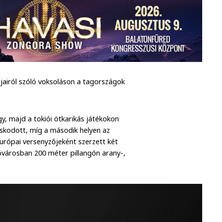
jairól szóló voksoláson a tagországok
y, majd a tokiói ötkarikás játékokon
askodott, míg a második helyen az
 európai versenyzőjeként szerzett két
fővárosban 200 méter pillangón arany-,