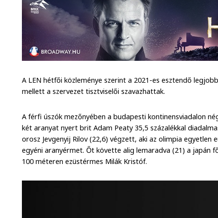
A LEN hétfői közleménye szerint a 2021-es esztendő legjobb
mellett a szervezet tisztviselői szavazhattak.
A férfi úszók mezőnyében a budapesti kontinensviadalon nég
két aranyat nyert brit Adam Peaty 35,5 százalékkal diadalm
orosz Jevgenyij Rilov (22,6) végzett, aki az olimpia egyetlen
egyéni aranyérmet. Őt követte alig lemaradva (21) a japán 
100 méteren ezüstérmes Milák Kristóf.