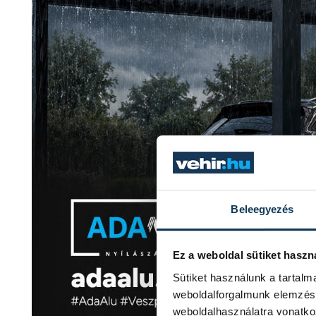
Beleegyezés
Ez a weboldal sütiket haszn
Sütiket használunk a tartal
weboldalforgalmunk elemzésé
weboldalhasználatra vonatko