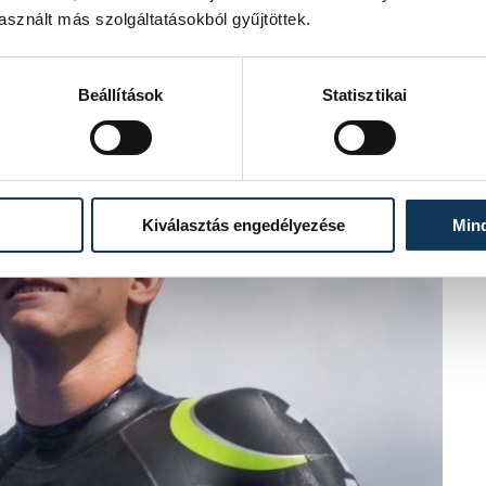
sznált más szolgáltatásokból gyűjtöttek.
Beállítások
Statisztikai
Kiválasztás engedélyezése
Min