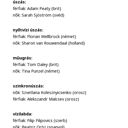
úszás:
férfiak: Adam Peaty (brit)
nők: Sarah Sjöström (svéd)
nyíltvízi úszás:
férfiak: Florian Wellbrock (német)
nők: Sharon van Rouwendaal (holland)
műugrás:
férfiak: Tom Daley (brit)
nők: Tina Punzel (német)
szinkronúszás:
nők: Szvetlana Kolesznyicsenko (orosz)
férfiak: Alekszandr Malcsev (orosz)
vízilabda:
férfiak: Filip Filipovics (szerb)
nők: Beatriz Ortiz (spanyol)