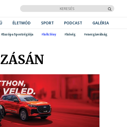
Ű
ÉLETMÓD
SPORT
PODCAST
GALÉRIA
#Európa Sportrégiója
#kék fény
#hőség
#energiaválság
AZÁSÁN