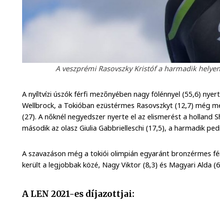
A veszprémi Rasovszky Kristóf a harmadik helye
A nyíltvízi úszók férfi mezőnyében nagy fölénnyel (55,6) nyer
Wellbrock, a Tokióban ezüstérmes Rasovszkyt (12,7) még meg
(27). A nőknél negyedszer nyerte el az elismerést a holland 
második az olasz Giulia Gabbrielleschi (17,5), a harmadik pe
A szavazáson még a tokiói olimpián egyaránt bronzérmes fér
került a legjobbak közé, Nagy Viktor (8,3) és Magyari Alda (6,
A LEN 2021-es díjazottjai: