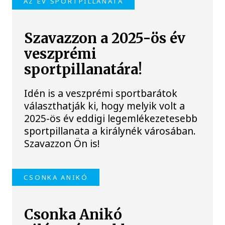
AZ ÉV SPORTPILLANATA
Szavazzon a 2025-ös év
veszprémi
sportpillanatára!
Idén is a veszprémi sportbarátok
választhatják ki, hogy melyik volt a
2025-ös év eddigi legemlékezetesebb
sportpillanata a királynék városában.
Szavazzon Ön is!
CSONKA ANIKÓ
Csonka Anikó