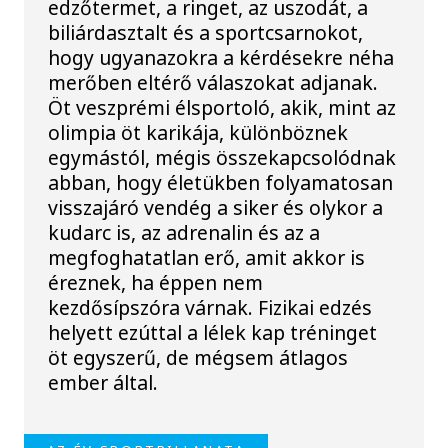
edzőtermet, a ringet, az uszodát, a
biliárdasztalt és a sportcsarnokot,
hogy ugyanazokra a kérdésekre néha
merőben eltérő válaszokat adjanak.
Öt veszprémi élsportoló, akik, mint az
olimpia öt karikája, különböznek
egymástól, mégis összekapcsolódnak
abban, hogy életükben folyamatosan
visszajáró vendég a siker és olykor a
kudarc is, az adrenalin és az a
megfoghatatlan erő, amit akkor is
éreznek, ha éppen nem
kezdősípszóra várnak. Fizikai edzés
helyett ezúttal a lélek kap tréninget
öt egyszerű, de mégsem átlagos
ember által.