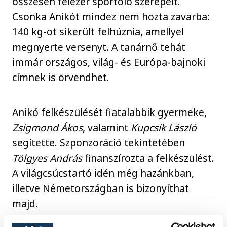
összesen félezer sportoló szerepelt.
Csonka Anikót mindez nem hozta zavarba:
140 kg-ot sikerült felhúznia, amellyel
megnyerte versenyt. A tanárnő tehát
immár országos, világ- és Európa-bajnoki
címnek is örvendhet.
Anikó felkészülését fiatalabbik gyermeke,
Zsigmond Ákos
, valamint
Kupcsik László
segítette. Szponzoráció tekintetében
Tölgyes András
finanszírozta a felkészülést.
A világcsúcstartó idén még hazánkban,
illetve Németországban is bizonyíthat
majd.