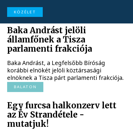
KÖZÉLET
Baka Andrást jelöli
államfőnek a Tisza
parlamenti frakciója
Baka Andrást, a Legfelsőbb Bíróság
korábbi elnökét jelöli köztársasági
elnöknek a Tisza párt parlamenti frakciója.
BALATON
Egy furcsa halkonzerv lett
az Év Strandétele -
mutatjuk!