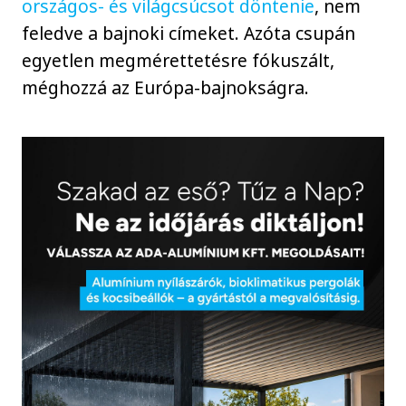
országos- és világcsúcsot döntenie
, nem
feledve a bajnoki címeket. Azóta csupán
egyetlen megmérettetésre fókuszált,
méghozzá az Európa-bajnokságra.