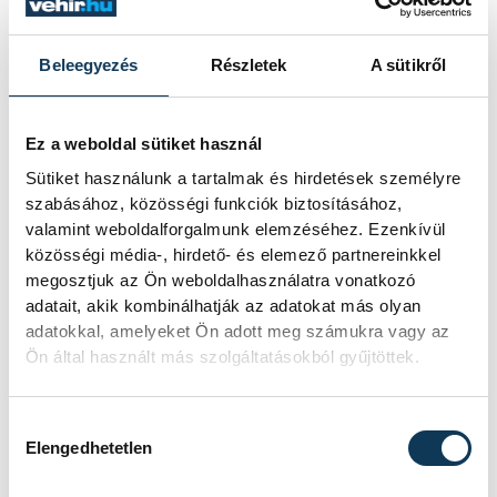
sport
Csonka Anikó
felhúzás
Beleegyezés
Részletek
A sütikről
Ez a weboldal sütiket használ
Sütiket használunk a tartalmak és hirdetések személyre
SZERZŐ
szabásához, közösségi funkciók biztosításához,
Simon
valamint weboldalforgalmunk elemzéséhez. Ezenkívül
Dániel
közösségi média-, hirdető- és elemező partnereinkkel
megosztjuk az Ön weboldalhasználatra vonatkozó
adatait, akik kombinálhatják az adatokat más olyan
adatokkal, amelyeket Ön adott meg számukra vagy az
Ön által használt más szolgáltatásokból gyűjtöttek.
Hozzájárulás kiválasztása
Elengedhetetlen