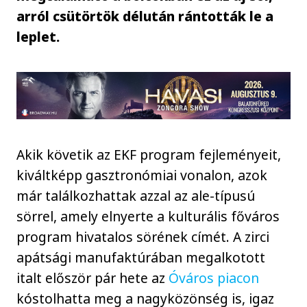
arról csütörtök délután rántották le a
leplet.
Akik követik az EKF program fejleményeit,
kiváltképp gasztronómiai vonalon, azok
már találkozhattak azzal az ale-típusú
sörrel, amely elnyerte a kulturális főváros
program hivatalos sörének címét. A zirci
apátsági manufaktúrában megalkotott
italt először pár hete az
Óváros piacon
kóstolhatta meg a nagyközönség is, igaz