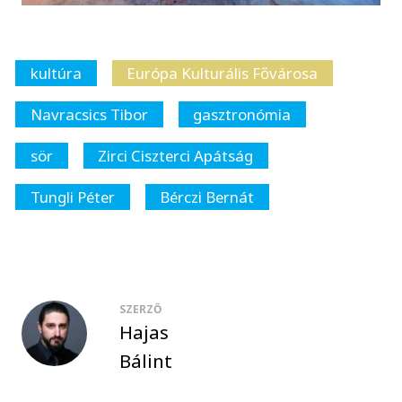
kultúra
Európa Kulturális Fővárosa
Navracsics Tibor
gasztronómia
sör
Zirci Ciszterci Apátság
Tungli Péter
Bérczi Bernát
SZERZŐ
Hajas
Bálint