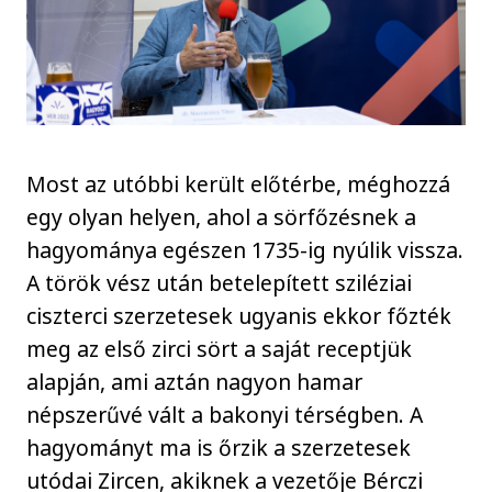
Most az utóbbi került előtérbe, méghozzá
egy olyan helyen, ahol a sörfőzésnek a
hagyománya egészen 1735-ig nyúlik vissza.
A török vész után betelepített sziléziai
ciszterci szerzetesek ugyanis ekkor főzték
meg az első zirci sört a saját receptjük
alapján, ami aztán nagyon hamar
népszerűvé vált a bakonyi térségben. A
hagyományt ma is őrzik a szerzetesek
utódai Zircen, akiknek a vezetője Bérczi