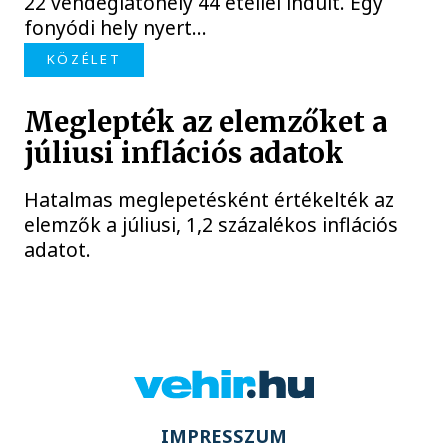
22 vendéglátóhely 44 étellel indult. Egy
fonyódi hely nyert...
KÖZÉLET
Meglepték az elemzőket a
júliusi inflációs adatok
Hatalmas meglepetésként értékelték az
elemzők a júliusi, 1,2 százalékos inflációs
adatot.
IMPRESSZUM