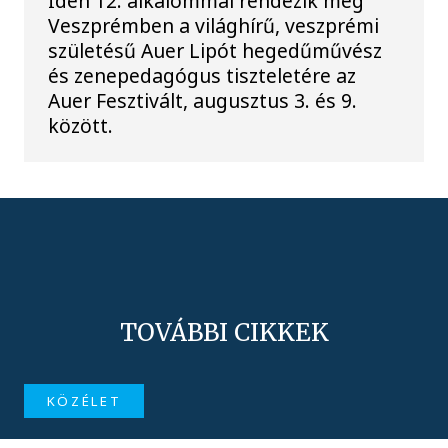
Idén 12. alkalommal rendezik meg
Veszprémben a világhírű, veszprémi
születésű Auer Lipót hegedűművész
és zenepedagógus tiszteletére az
Auer Fesztivált, augusztus 3. és 9.
között.
TOVÁBBI CIKKEK
KÖZÉLET