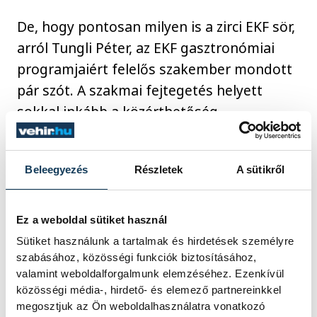
De, hogy pontosan milyen is a zirci EKF sör,
arról Tungli Péter, az EKF gasztronómiai
programjaiért felelős szakember mondott
pár szót. A szakmai fejtegetés helyett
sokkal inkább a közérthetőség
szellemében kifejtette, az új sör négyféle
malátából és kétféle komlóból állt össze,
Beleegyezés
Részletek
A sütikről
amíg első a lágyabb ízekért felel, a komló a
klasszikus kesernyés ízt kölcsönzi a
söröknek. Az EKF söre egy felső erjesztésű
Ez a weboldal sütiket használ
ale-típusú ital lett, törekedtek arra, hogy
Sütiket használunk a tartalmak és hirdetések személyre
igazi nyári hűsítő jelleget vegyen fel,
szabásához, közösségi funkciók biztosításához,
valamint weboldalforgalmunk elemzéséhez. Ezenkívül
miután hónapokig érlelődött a tartályban.
közösségi média-, hirdető- és elemező partnereinkkel
megosztjuk az Ön weboldalhasználatra vonatkozó