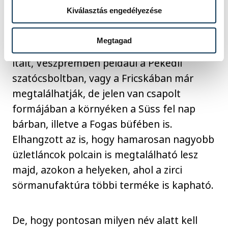
Kiválasztás engedélyezése
Megtagad
Akik a boltokban keresnék az alkoholos
italt, Veszprémben például a Pekedli
szatócsboltban, vagy a Fricskában már
megtalálhatják, de jelen van csapolt
formájában a környéken a Süss fel nap
bárban, illetve a Fogas büfében is.
Elhangzott az is, hogy hamarosan nagyobb
üzletláncok polcain is megtalálható lesz
majd, azokon a helyeken, ahol a zirci
sörmanufaktúra többi terméke is kapható.
De, hogy pontosan milyen név alatt kell