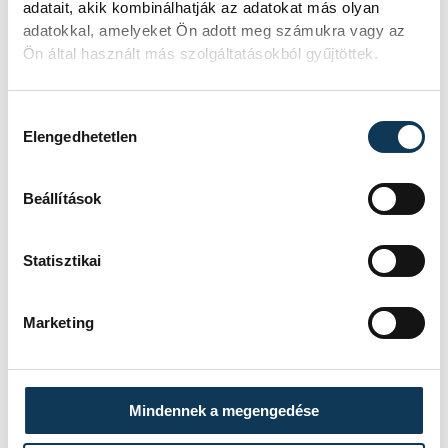
adatait, akik kombinálhatják az adatokat más olyan
A csütörtöki eseményen „érzékszervi
adatokkal, amelyeket Ön adott meg számukra vagy az
vizsgálatot” is tartottak, azaz
Ön által használt más szolgáltatásokból gyűjtöttek.
megkóstolhatta minden jelenlévő a sört,
egy gyors helyszíni közvélemény-kutatás
Hozzájárulás kiválasztása
szerint pedig az EKF hivatalos söre frissítő,
Elengedhetetlen
kicsit kesernyés, üdítő hatást kelt.
Beállítások
Statisztikai
Marketing
Mindennek a megengedése