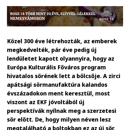
Közel 300 éve létrehozták, az emberek
megkedvelték, pár éve pedig új
lendületet kapott olyannyira, hogy az
Európa Kulturális Főváros program
hivatalos sörének lett a bölcsője. A zirci
apátsági sörmanufaktúra kalandos
évszázadokon ment keresztül, most
viszont az EKF jóvoltából új
perspektívák nyílnak meg a szerzetesi
sör előtt. De, hogy milyen néven lesz
megtalálható a boltokban ez az új sör,