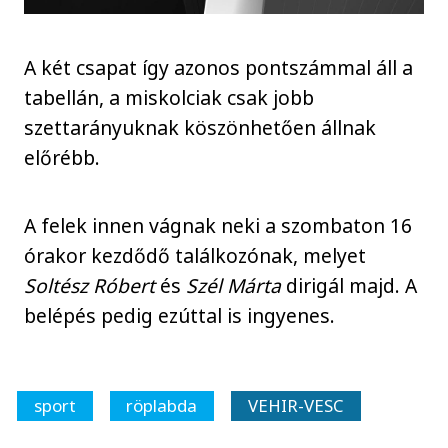
A két csapat így azonos pontszámmal áll a
tabellán, a miskolciak csak jobb
szettarányuknak köszönhetően állnak
előrébb.
A felek innen vágnak neki a szombaton 16
órakor kezdődő találkozónak, melyet
Soltész Róbert
és
Szél Márta
dirigál majd. A
belépés pedig ezúttal is ingyenes.
sport
röplabda
VEHIR-VESC