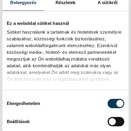
Beleegyezés
Részletek
A sütikről
SOROZAT
NŐI RÖPLABDA NB I,
Ez a weboldal sütiket használ
LIGA, DÖNTŐ, 2025/26
Sütiket használunk a tartalmak és hirdetések személyre
HAZAI
VEHIR-VESC
szabásához, közösségi funkciók biztosításához,
VENDÉG
BVSC-ZUGLÓ
IDŐPONT
2026. MÁJUS 9. 16:00
valamint weboldalforgalmunk elemzéséhez. Ezenkívül
HELYSZÍN
VESZPRÉM, TÁNCSICS
közösségi média-, hirdető- és elemező partnereinkkel
MIHÁLY TECHNIKUM
megosztjuk az Ön weboldalhasználatra vonatkozó
EREDMÉNY
3-2
adatait, akik kombinálhatják az adatokat más olyan
adatokkal, amelyeket Ön adott meg számukra vagy az
RÉSZLETEK
Ön által használt más szolgáltatásokból gyűjtöttek.
Hozzájárulás kiválasztása
Elengedhetetlen
Beállítások
TOVÁBBI CIKKEK
VEHIR-VESC