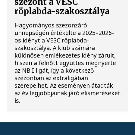
szezont a VESC
röplabda-szakosztálya
Hagyományos szezonzáró
ünnepségén értékelte a 2025–2026-
os idényt a VESC röplabda-
szakosztálya. A klub számára
különösen emlékezetes idény zárult,
hiszen a felnőtt együttes megnyerte
az NB I ligát, így a következő
szezonban az extraligában
szerepelhet. Az eseményen átadták
az év legjobbjainak járó elismeréseket
is.