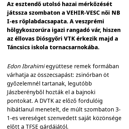
Az esztendő utolsó hazai mérkőzését
játssza szombaton a VEHIR-VESC női NB
I-es röplabdacsapata. A veszprémi
hölgykoszorúra igazi rangadó vár, hiszen
az éllovas Diósgyőri VTK érkezik majd a
Táncsics iskola tornacsarnokába.
Edon Ibrahimi
együttese remek formában
várhatja az összecsapást: zsinórban öt
győzelemnél tartanak, legutóbb
Jászberényből hozták el a bajnoki
pontokat. A DVTK az előző fordulóig
hibátlanul menetelt, de múlt szombaton 3-
1-es vereséget szenvedett saját közönsége
előtt a TFSE gárdájától.