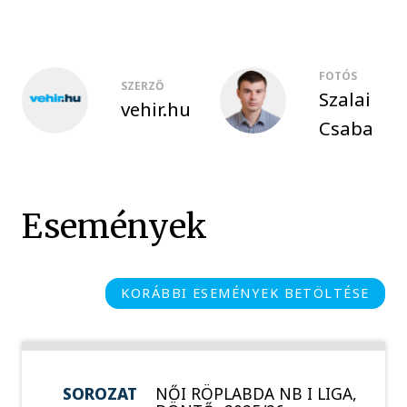
FOTÓS
SZERZŐ
Szalai
vehir.hu
Csaba
Események
KORÁBBI ESEMÉNYEK BETÖLTÉSE
SOROZAT
NŐI RÖPLABDA NB I LIGA,