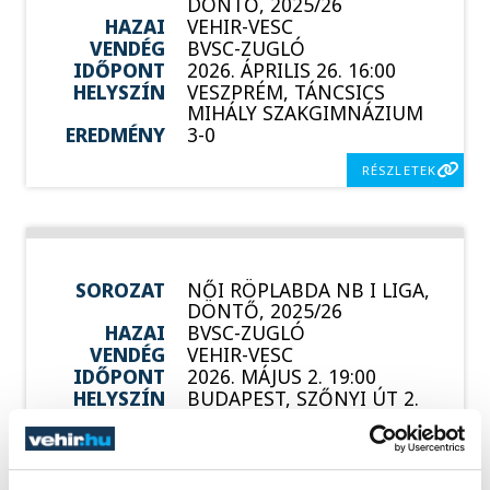
DÖNTŐ, 2025/26
HAZAI
VEHIR-VESC
VENDÉG
BVSC-ZUGLÓ
IDŐPONT
2026. ÁPRILIS 26. 16:00
HELYSZÍN
VESZPRÉM, TÁNCSICS
MIHÁLY SZAKGIMNÁZIUM
EREDMÉNY
3-0
RÉSZLETEK
SOROZAT
NŐI RÖPLABDA NB I LIGA,
DÖNTŐ, 2025/26
HAZAI
BVSC-ZUGLÓ
VENDÉG
VEHIR-VESC
IDŐPONT
2026. MÁJUS 2. 19:00
HELYSZÍN
BUDAPEST, SZŐNYI ÚT 2.
EREDMÉNY
3-0
RÉSZLETEK