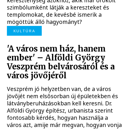
kereszténység azokhoz, akik már örökölt
szimbólumként látják a kereszteket és
templomokat, de kevésbé ismerik a
mögöttük álló hagyományt?
KULTÚRA
'A város nem ház, hanem
ember' – Alföldi György
Veszprém belvárosáról és a
város jövőjéről
Veszprém jó helyzetben van, de a város
jövőjét nem elsősorban új épületekben és
látványberuházásokban kell keresni. Dr.
Alföldi György építész, urbanista szerint
fontosabb kérdés, hogyan használja a
város azt, amije már megvan, hogyan vonja