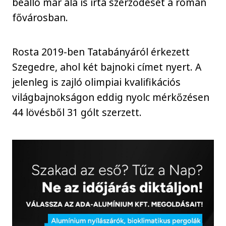
beálló már alá is írta szerződését a román
fővárosban.
Rosta 2019-ben Tatabányáról érkezett
Szegedre, ahol két bajnoki címet nyert. A
jelenleg is zajló olimpiai kvalifikációs
világbajnokságon eddig nyolc mérkőzésen
44 lövésből 31 gólt szerzett.