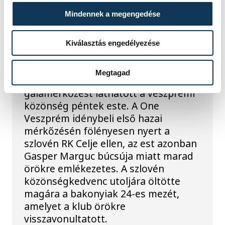
A gólok mellett a
Mindennek a megengedése
könnyek is potyogtak –
Gasper Marguc
Kiválasztás engedélyezése
elköszönt Veszprémtől
Megtagad
Érzelmekben és gólokban gazdag
gálamérkőzést láthatott a veszprémi
közönség péntek este. A One
Veszprém idénybeli első hazai
mérkőzésén fölényesen nyert a
szlovén RK Celje ellen, az est azonban
Gasper Marguc búcsúja miatt marad
örökre emlékezetes. A szlovén
közönségkedvenc utoljára öltötte
magára a bakonyiak 24-es mezét,
amelyet a klub örökre
visszavonultatott.