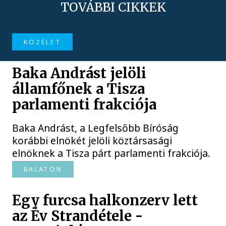
TOVÁBBI CIKKEK
KÖZÉLET
Baka Andrást jelöli
államfőnek a Tisza
parlamenti frakciója
Baka Andrást, a Legfelsőbb Bíróság
korábbi elnökét jelöli köztársasági
elnöknek a Tisza párt parlamenti frakciója.
BALATON
Egy furcsa halkonzerv lett
az Év Strandétele -