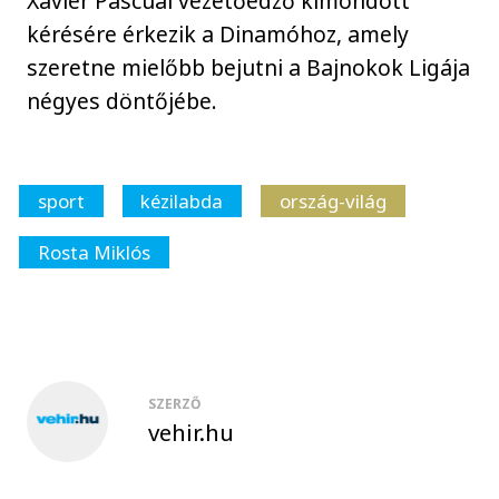
Xavier Pascual vezetőedző kimondott
kérésére érkezik a Dinamóhoz, amely
szeretne mielőbb bejutni a Bajnokok Ligája
négyes döntőjébe.
sport
kézilabda
ország-világ
Rosta Miklós
SZERZŐ
vehir.hu