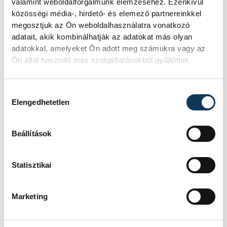
valamint weboldalforgalmunk elemzéséhez. Ezenkívül
közösségi média-, hirdető- és elemező partnereinkkel
megosztjuk az Ön weboldalhasználatra vonatkozó
adatait, akik kombinálhatják az adatokat más olyan
adatokkal, amelyeket Ön adott meg számukra vagy az
Ön által használt más szolgáltatásokból gyűjtöttek.
Hozzájárulás kiválasztása
Elengedhetetlen
Beállítások
Statisztikai
TOVÁBBI CIKKEK
Marketing
ONE VESZPRÉM HC