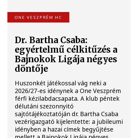
ONE VESZPRÉM HC
Dr. Bartha Csaba:
egyértelmű célkitűzés a
Bajnokok Ligája négyes
döntője
Huszonkét játékossal vág neki a
2026/27-es idénynek a One Veszprém
férfi kézilabdacsapata. A klub péntek
délutáni szezonnyitó
sajtótájékoztatóján dr. Bartha Csaba
vezérigazgató kijelentette: a jubileumi
idényben a hazai címek begyűjtése
mellett a Bajnokok Ligája négyes