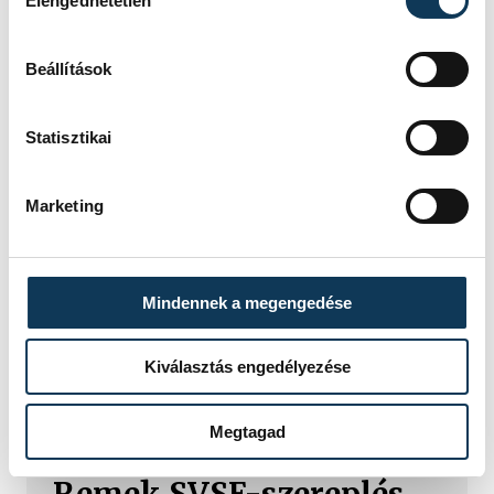
Elengedhetetlen
Beállítások
SZERZŐ
Statisztikai
vehir.hu
Marketing
Mindennek a megengedése
Kiválasztás engedélyezése
TOVÁBBI CIKKEK
SVSE
Megtagad