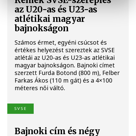
Remek SVSE-szereplés
az U20-as és U23-as
atlétikai magyar
bajnokságon
Számos érmet, egyéni csúcsot és
értékes helyezést szereztek az SVSE
atlétái az U20-as és U23-as atlétikai
magyar bajnokságon. Bajnoki címet
szerzett Furda Botond (800 m), Felber
Farkas Ákos (110 m gát) és a 4×100
méteres női váltó.
SVSE
Bajnoki cím és négy