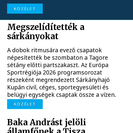
KÖZÉLET
Megszelídítették a
sárkányokat
A dobok ritmusára evező csapatok
népesítették be szombaton a Tagore
sétány előtti partszakaszt. Az Európa
Sportrégiója 2026 programsorozat
részeként megrendezett Sárkányhajó
Kupán civil, céges, sportegyesületi és
belügyi egységek csaptak össze a vízen.
KÖZÉLET
Baka Andrást jelöli
államfőnek a Tisza