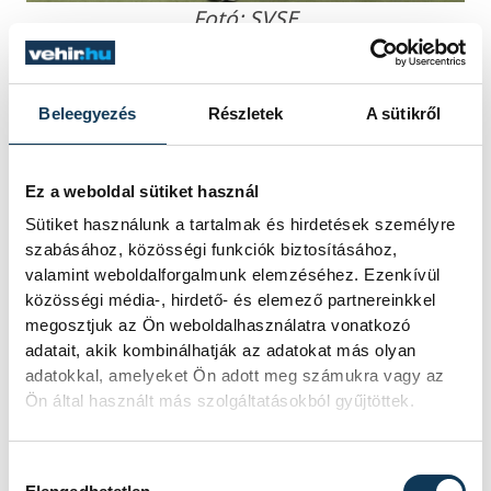
Fotó: SVSE
A távfutók közül 800 m síkfutásban Gergő
Beleegyezés
Részletek
A sütikről
és János mellett Fándly Márk is
megmérkőzött a négykörös távon (1:52.02)
– egyéni csúcs. A nap zárásaként Furda
Ez a weboldal sütiket használ
Botond 400 m-en volt érdekelt, egyéni
Sütiket használunk a tartalmak és hirdetések személyre
szabásához, közösségi funkciók biztosításához,
csúcsot futott (54.71).
valamint weboldalforgalmunk elemzéséhez. Ezenkívül
közösségi média-, hirdető- és elemező partnereinkkel
megosztjuk az Ön weboldalhasználatra vonatkozó
adatait, akik kombinálhatják az adatokat más olyan
sport
atlétika
SVSE
adatokkal, amelyeket Ön adott meg számukra vagy az
Ön által használt más szolgáltatásokból gyűjtöttek.
Tóthné Stupián Anikó
Varga Gréta
Kubasi János
Kiss Gergő Xavér
Hozzájárulás kiválasztása