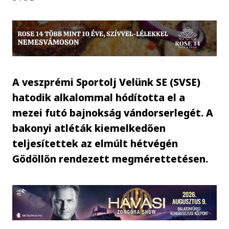
A veszprémi Sportolj Velünk SE (SVSE)
hatodik alkalommal hódította el a
mezei futó bajnokság vándorserlegét. A
bakonyi atléták kiemelkedően
teljesítettek az elmúlt hétvégén
Gödöllőn rendezett megmérettetésen.