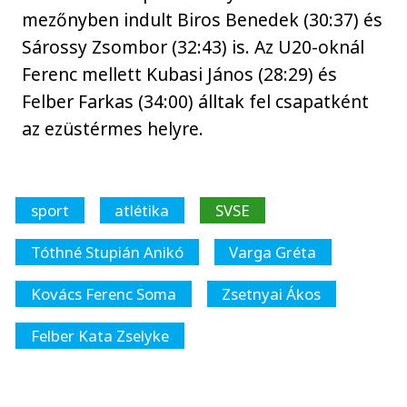
mezőnyben indult Biros Benedek (30:37) és
Sárossy Zsombor (32:43) is. Az U20-oknál
Ferenc mellett Kubasi János (28:29) és
Felber Farkas (34:00) álltak fel csapatként
az ezüstérmes helyre.
sport
atlétika
SVSE
Tóthné Stupián Anikó
Varga Gréta
Kovács Ferenc Soma
Zsetnyai Ákos
Felber Kata Zselyke