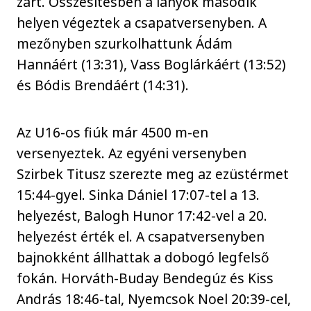
zárt. Összesítésben a lányok második
helyen végeztek a csapatversenyben. A
mezőnyben szurkolhattunk Ádám
Hannáért (13:31), Vass Boglárkáért (13:52)
és Bódis Brendáért (14:31).
Az U16-os fiúk már 4500 m-en
versenyeztek. Az egyéni versenyben
Szirbek Titusz szerezte meg az ezüstérmet
15:44-gyel. Sinka Dániel 17:07-tel a 13.
helyezést, Balogh Hunor 17:42-vel a 20.
helyezést érték el. A csapatversenyben
bajnokként állhattak a dobogó legfelső
fokán. Horváth-Buday Bendegúz és Kiss
András 18:46-tal, Nyemcsok Noel 20:39-cel,