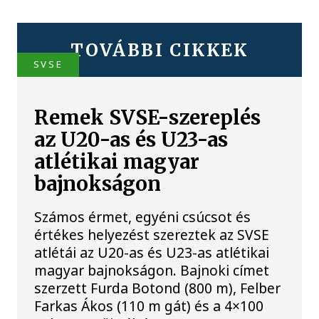
TOVÁBBI CIKKEK
SVSE
Remek SVSE-szereplés
az U20-as és U23-as
atlétikai magyar
bajnokságon
Számos érmet, egyéni csúcsot és
értékes helyezést szereztek az SVSE
atlétái az U20-as és U23-as atlétikai
magyar bajnokságon. Bajnoki címet
szerzett Furda Botond (800 m), Felber
Farkas Ákos (110 m gát) és a 4×100