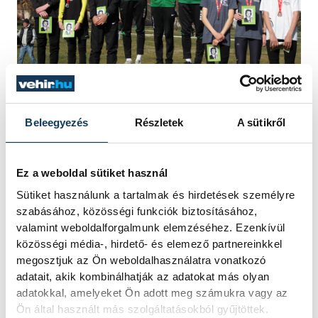
Gréta, Kata és Szabina az abszolútban is a
Beleegyezés
Részletek
A sütikről
dobogóra állhattak és bronzérmet
vehettek át. Az SVSE másik csapata Zsófia
Ez a weboldal sütiket használ
(21:59), Sára (22:46) és Natália (23:02) az
Sütiket használunk a tartalmak és hirdetések személyre
U23-ban harmadik helyezést érték el. Az
szabásához, közösségi funkciók biztosításához,
U20-asoknál Kovács Dóra (23:24), Kozma
valamint weboldalforgalmunk elemzéséhez. Ezenkívül
közösségi média-, hirdető- és elemező partnereinkkel
Nikolett (23:36) és Burián Zsófia (23:59)
megosztjuk az Ön weboldalhasználatra vonatkozó
versenyeztek, ők 4-ek lettek csapatban.
adatait, akik kombinálhatják az adatokat más olyan
adatokkal, amelyeket Ön adott meg számukra vagy az
Ön által használt más szolgáltatásokból gyűjtöttek.