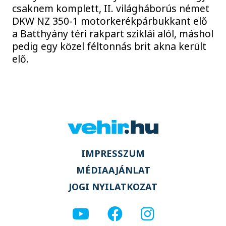
csaknem komplett, II. világháborús német
DKW NZ 350-1 motorkerékpárbukkant elő
a Batthyány téri rakpart sziklái alól, máshol
pedig egy közel féltonnás brit akna került
elő.
IMPRESSZUM
MÉDIAAJÁNLAT
JOGI NYILATKOZAT