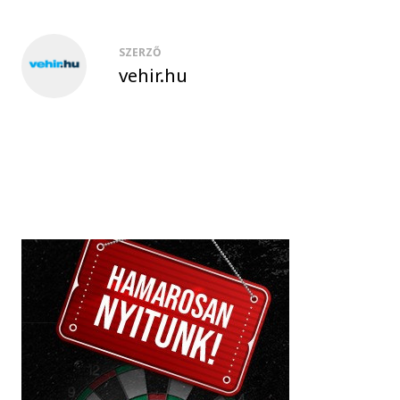
SZERZŐ
vehir.hu