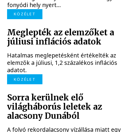
fonyódi hely nyert...
KÖZÉLET
Meglepték az elemzőket a
júliusi inflációs adatok
Hatalmas meglepetésként értékelték az
elemzők a júliusi, 1,2 százalékos inflációs
adatot.
KÖZÉLET
Sorra kerülnek elő
világháborús leletek az
alacsony Dunából
A folyó rekordalacsony vízállása miatt egy