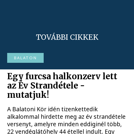
TOVÁBBI CIKKEK
BALATON
Egy furcsa halkonzerv lett
az Év Strandétele -
mutatjuk!
A Balatoni Kör idén tizenkettedik
alkalommal hirdette meg az év strandétele
versenyt, amelyre minden eddiginél több,
22 vendéglátóhely 44 étellel indult. Egy