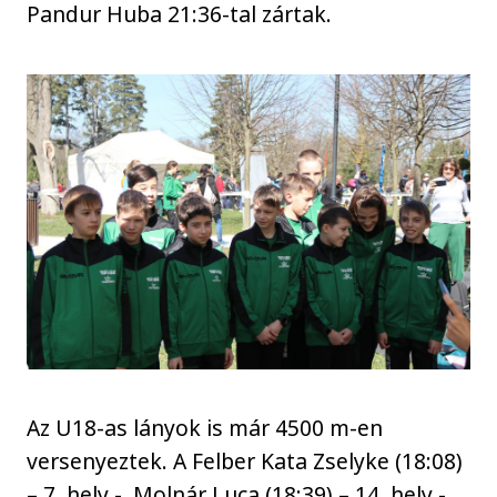
Pandur Huba 21:36-tal zártak.
Az U18-as lányok is már 4500 m-en
versenyeztek. A Felber Kata Zselyke (18:08)
– 7. hely -, Molnár Luca (18:39) – 14. hely -,