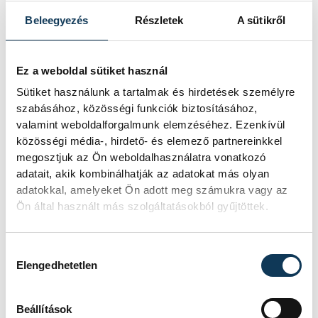
olaszrizlingből és maximum 15%-ban
furmintból készültek. E két szőlőfajta
Beleegyezés
Részletek
A sütikről
számít a vidék tradicionális fajtájának.
Ezután földrajzilag is behatárolja, hogy hol
Ez a weboldal sütiket használ
teremhet a szőlő, egészen pontosan 21
Sütiket használunk a tartalmak és hirdetések személyre
olyan dűlőt neveznek meg, akik részei
szabásához, közösségi funkciók biztosításához,
valamint weboldalforgalmunk elemzéséhez. Ezenkívül
lehetnek a Csopaki Kódexnek. Harmadik
közösségi média-, hirdető- és elemező partnereinkkel
pillérben különböző eljárásokra térnek ki a
megosztjuk az Ön weboldalhasználatra vonatkozó
szőlőművelésben, valamint a borkészítés
adatait, akik kombinálhatják az adatokat más olyan
folyamatában. Többek közt szólnak az
adatokkal, amelyeket Ön adott meg számukra vagy az
Ön által használt más szolgáltatásokból gyűjtöttek.
adalékanyagok tilalmáról is, valamint az
erjesztés során a vegyi anyagok
Hozzájárulás kiválasztása
mellőzéséről is. Végül a negyedik pontban
Elengedhetetlen
a technológia kerül előtérbe kifejezetten
azzal a céllal, hogy kialakítsanak egy
Beállítások