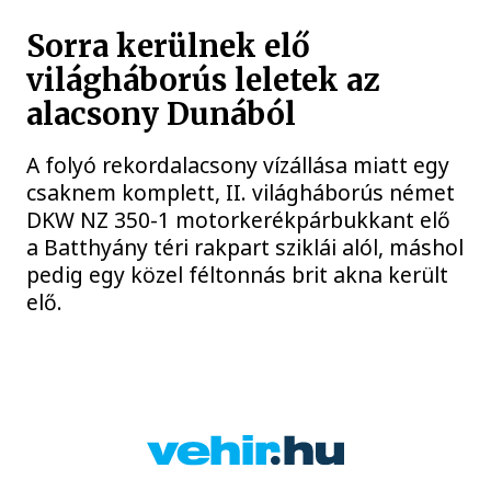
Sorra kerülnek elő
világháborús leletek az
alacsony Dunából
A folyó rekordalacsony vízállása miatt egy
csaknem komplett, II. világháborús német
DKW NZ 350-1 motorkerékpárbukkant elő
a Batthyány téri rakpart sziklái alól, máshol
pedig egy közel féltonnás brit akna került
elő.