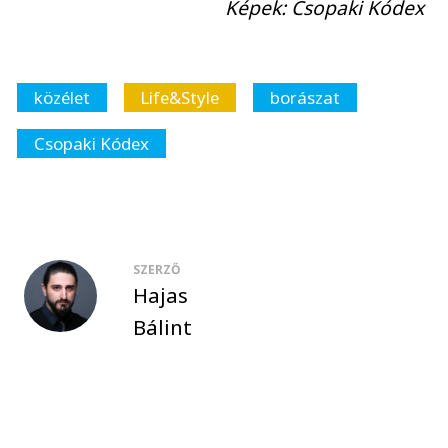
Képek: Csopaki Kódex
közélet
Life&Style
borászat
Csopaki Kódex
SZERZŐ
Hajas
Bálint