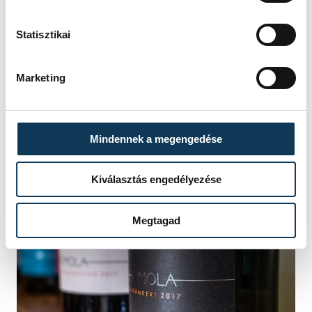
térségre jellemző fajtajelleget, úgy is
mondhatnánk, hogy stílust. Ebben többek
Statisztikai
közt az is szerepel, hogy a csopaki borok
alkoholtartalma nem lehet több 12,5%-nál,
Marketing
szakítva azzal a berögződéssel, hogy a jó
borokhoz magas alkohol is társul.
Mindennek a megengedése
Kiválasztás engedélyezése
Megtagad