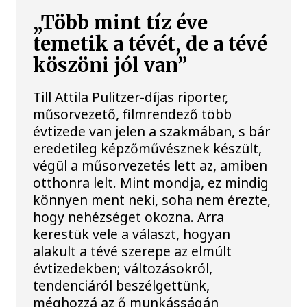
„Több mint tíz éve
temetik a tévét, de a tévé
köszöni jól van”
Till Attila Pulitzer-díjas riporter,
műsorvezető, filmrendező több
évtizede van jelen a szakmában, s bár
eredetileg képzőművésznek készült,
végül a műsorvezetés lett az, amiben
otthonra lelt. Mint mondja, ez mindig
könnyen ment neki, soha nem érezte,
hogy nehézséget okozna. Arra
kerestük vele a választ, hogyan
alakult a tévé szerepe az elmúlt
évtizedekben; változásokról,
tendenciáról beszélgettünk,
méghozzá az ő munkásságán