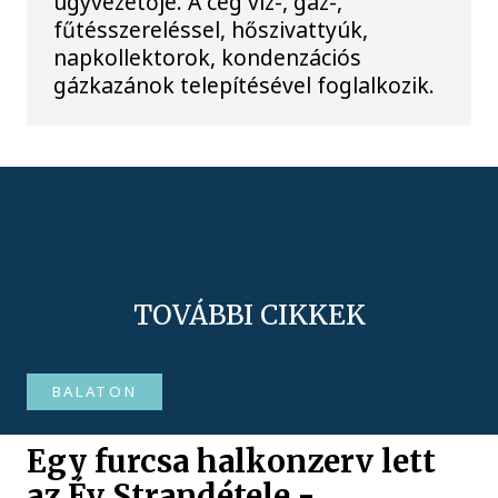
ügyvezetője. A cég víz-, gáz-,
fűtésszereléssel, hőszivattyúk,
napkollektorok, kondenzációs
gázkazánok telepítésével foglalkozik.
TOVÁBBI CIKKEK
BALATON
Egy furcsa halkonzerv lett
az Év Strandétele -