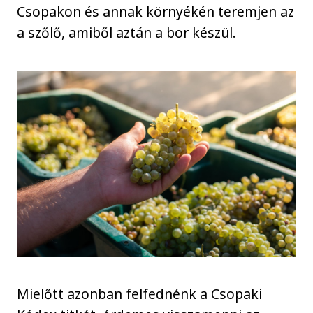
Csopakon és annak környékén teremjen az
a szőlő, amiből aztán a bor készül.
Mielőtt azonban felfednénk a Csopaki