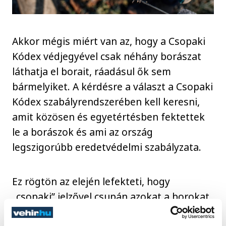
Akkor mégis miért van az, hogy a Csopaki
Kódex védjegyével csak néhány borászat
láthatja el borait, ráadásul ők sem
bármelyiket. A kérdésre a választ a Csopaki
Kódex szabályrendszerében kell keresni,
amit közösen és egyetértésben fektettek
le a borászok és ami az ország
legszigorúbb eredetvédelmi szabályzata.
Ez rögtön az elején lefekteti, hogy
„csopaki” jelzővel csupán azokat a borokat
lehet illetni, amelyek minimum 85%-ban