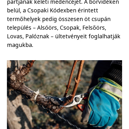
partjának keleti medencéjét. A borvidéken
belül, a Csopaki Kódexben érintett
termőhelyek pedig összesen öt csupán
település – Alsóörs, Csopak, Felsőörs,
Lovas, Palóznak – ültetvényeit foglalhatják
magukba.