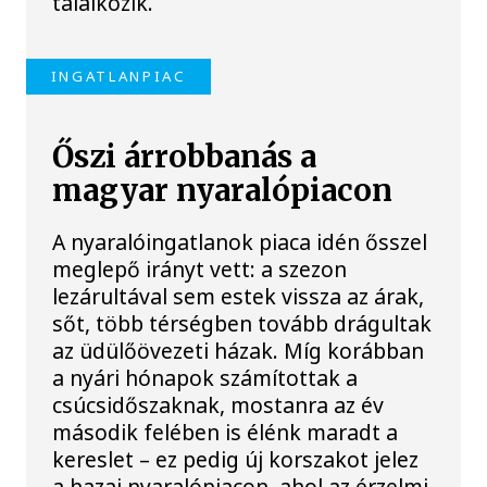
találkozik.
INGATLANPIAC
Őszi árrobbanás a
magyar nyaralópiacon
A nyaralóingatlanok piaca idén ősszel
meglepő irányt vett: a szezon
lezárultával sem estek vissza az árak,
sőt, több térségben tovább drágultak
az üdülőövezeti házak. Míg korábban
a nyári hónapok számítottak a
csúcsidőszaknak, mostanra az év
második felében is élénk maradt a
kereslet – ez pedig új korszakot jelez
a hazai nyaralópiacon, ahol az érzelmi