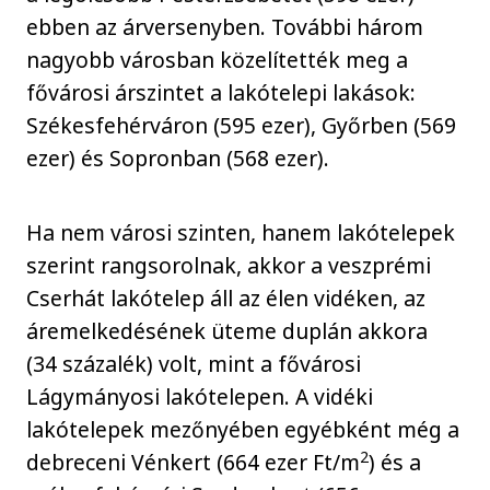
ebben az árversenyben. További három
nagyobb városban közelítették meg a
fővárosi árszintet a lakótelepi lakások:
Székesfehérváron (595 ezer), Győrben (569
ezer) és Sopronban (568 ezer).
Ha nem városi szinten, hanem lakótelepek
szerint rangsorolnak, akkor a veszprémi
Cserhát lakótelep áll az élen vidéken, az
áremelkedésének üteme duplán akkora
(34 százalék) volt, mint a fővárosi
Lágymányosi lakótelepen. A vidéki
lakótelepek mezőnyében egyébként még a
2
debreceni Vénkert (664 ezer Ft/m
) és a