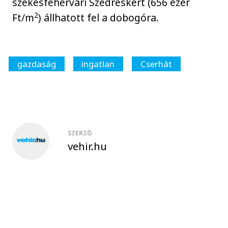
székesfehérvári Szedreskert (656 ezer
2
Ft/m
) állhatott fel a dobogóra.
gazdaság
ingatlan
Cserhát
SZERZŐ
vehir.hu