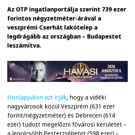
Az OTP ingatlanportálja szerint 739 ezer
forintos négyzetméter-árával a
veszprémi Cserhát lakótelep a
legdrágább az országban – Budapestet
leszámítva.
Honlapjukon azt írják
, hogy a vidéki
nagyvárosok közül Veszprém (631 ezer
forint/négyzetméter) és Debrecen (614
ezer) tudott megelőzni fővárosi kerületet –
a legolcsóbb Pesterzsébetet (598 ezer) –