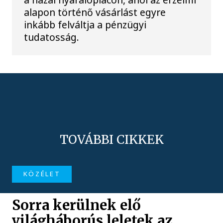
alapon történő vásárlást egyre
inkább felváltja a pénzügyi
tudatosság.
TOVÁBBI CIKKEK
KÖZÉLET
Sorra kerülnek elő
világháborús leletek az