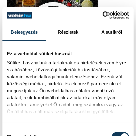
Beleegyezés
Részletek
A sütikről
Ez a weboldal sütiket használ
Sütiket használunk a tartalmak és hirdetések személyre
szabásához, közösségi funkciók biztosításához,
valamint weboldalforgalmunk elemzéséhez. Ezenkívül
TOVÁBBI CIKKEK
közösségi média-, hirdető- és elemező partnereinkkel
KÖZÉLET
megosztjuk az Ön weboldalhasználatra vonatkozó
adatait, akik kombinálhatják az adatokat más olyan
adatokkal, amelyeket Ön adott meg számukra vagy az
Albérlet Veszprémben
Ön által használt más szolgáltatásokból gyűjtöttek.
2026-ban: ennyit kérnek
ma egy átlagos lakásért
Hozzájárulás kiválasztása