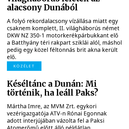
alacsony Dunából
A folyó rekordalacsony vízállása miatt egy
csaknem komplett, II. világháborús német
DKW NZ 350-1 motorkerékpárbukkant elő
a Batthyány téri rakpart sziklái alól, máshol
pedig egy közel féltonnás brit akna került
elő.
KÖZÉLET
Késéltánc a Dunán: Mi
történik, ha leáll Paks?
Mártha Imre, az MVM Zrt. egykori
vezérigazgatója ATV-n Rónai Egonnak
adott interjújában vázolta fel a Paksi
Atomerőmű előtt álló példátlan