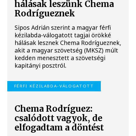
hálásak leszünk Chema
Rodrígueznek
Sipos Adrián szerint a magyar férfi
kézilabda-válogatott tagjai örökké
hálásak lesznek Chema Rodrígueznek,
akit a magyar szövetség (MKSZ) múlt
kedden menesztett a szövetségi
kapitányi posztról.
FÉRFI KÉZILABDA-VÁLOGATOTT
Chema Rodríguez:
csalódott vagyok, de
elfogadtam a döntést