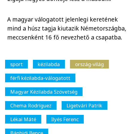
A magyar válogatott jelenlegi keretének
mind a húsz tagja kiutazik Németországba,
meccsenként 16 fő nevezhető a csapatba.
sport
kézilabda
ország-világ
férfi kézilabda-válogatott
Magyar Kézilabda Szövetség
Chema Rodríguez
Ligetvári Patrik
Lékai Máté
Ilyés Ferenc
Bánhidi Bence