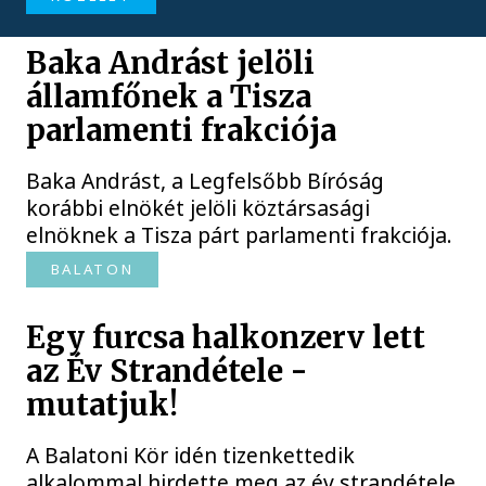
Baka Andrást jelöli
államfőnek a Tisza
parlamenti frakciója
Baka Andrást, a Legfelsőbb Bíróság
korábbi elnökét jelöli köztársasági
elnöknek a Tisza párt parlamenti frakciója.
BALATON
Egy furcsa halkonzerv lett
az Év Strandétele -
mutatjuk!
A Balatoni Kör idén tizenkettedik
alkalommal hirdette meg az év strandétele