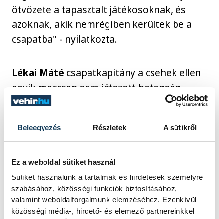
ötvözete a tapasztalt játékosoknak, és
azoknak, akik nemrégiben kerültek be a
csapatba" - nyilatkozta.
Lékai Máté
csapatkapitány a csehek ellen
egyik meccsen sem játszott betegség
miatt, de elmondása szerint már sokkal
jobban van.
Beleegyezés
Részletek
A sütikről
"A legtöbb játékosunk már játszott az
Ez a weboldal sütiket használ
ellenfelek legtöbb kézilabdázója ellen,
vagyis jól ismerjük őket" - vélekedett a
Sütiket használunk a tartalmak és hirdetések személyre
szabásához, közösségi funkciók biztosításához,
Ferencváros irányítója.
valamint weboldalforgalmunk elemzéséhez. Ezenkívül
közösségi média-, hirdető- és elemező partnereinkkel