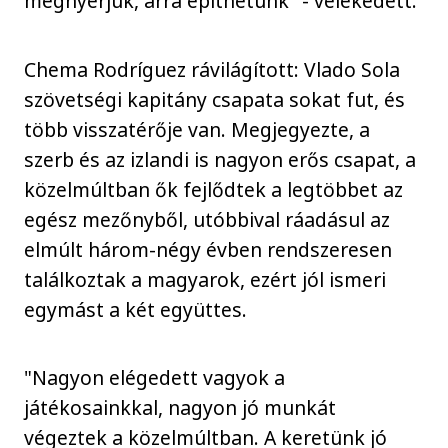
megnyerjük, arra építhetünk" - vélekedett.
Chema Rodríguez rávilágított: Vlado Sola
szövetségi kapitány csapata sokat fut, és
több visszatérője van. Megjegyezte, a
szerb és az izlandi is nagyon erős csapat, a
közelmúltban ők fejlődtek a legtöbbet az
egész mezőnyből, utóbbival ráadásul az
elmúlt három-négy évben rendszeresen
találkoztak a magyarok, ezért jól ismeri
egymást a két együttes.
"Nagyon elégedett vagyok a
játékosainkkal, nagyon jó munkát
végeztek a közelmúltban. A keretünk jó