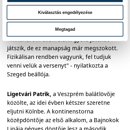
következő feladatra összpontosít, ami
jelenleg az Európa-bajnokság, tehát most
Kiválasztás engedélyezése
csak azon van a hangsúly.
Megtagad
"Mindhárom ellenfelünk gyors játékot
játszik, de ez manapság már megszokott.
Fizikálisan rendben vagyunk, fel tudjuk
venni velük a versenyt" - nyilatkozta a
Szeged beállója.
Ligetvári Patrik,
a Veszprém balátlövője
közölte, az idei évben kétszer szeretne
eljutni Kölnbe. A kontinenstorna
középdöntője az első alkalom, a Bajnokok
Ligája négyes döntője lesz a második.