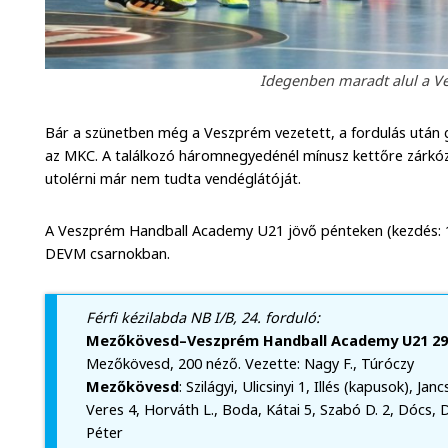
Idegenben maradt alul a Ve
Bár a szünetben még a Veszprém vezetett, a fordulás után g
az MKC. A találkozó háromnegyedénél mínusz kettőre zárkó
utolérni már nem tudta vendéglátóját.
A Veszprém Handball Academy U21 jövő pénteken (kezdés: 19.
DEVM csarnokban.
Férfi kézilabda NB I/B, 24. forduló:
Mezőkövesd–Veszprém Handball Academy U21 29-
Mezőkövesd, 200 néző. Vezette: Nagy F., Túróczy
Mezőkövesd
: Szilágyi, Ulicsinyi 1, Illés (kapusok), Jan
Veres 4, Horváth L., Boda, Kátai 5, Szabó D. 2, Dócs, 
Péter