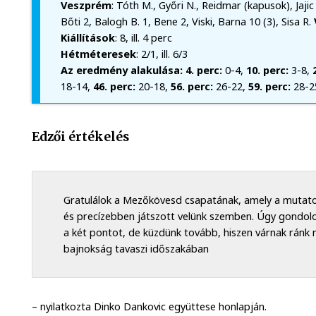
Veszprém
: Tóth M., Győri N., Reidmar (kapusok), Jaji
Bőti 2, Balogh B. 1, Bene 2, Viski, Barna 10 (3), Sisa R.
Kiállítások
: 8, ill. 4 perc
Hétméteresek
: 2/1, ill. 6/3
Az eredmény alakulása: 4. perc:
0-4,
10. perc:
3-8,
18-14,
46. perc:
20-18,
56. perc:
26-22,
59. perc:
28-2
Edzői értékelés
Gratulálok a Mezőkövesd csapatának, amely a mutatot
és precízebben játszott velünk szemben. Úgy gondo
a két pontot, de küzdünk tovább, hiszen várnak rán
bajnokság tavaszi időszakában
– nyilatkozta Dinko Dankovic együttese honlapján.