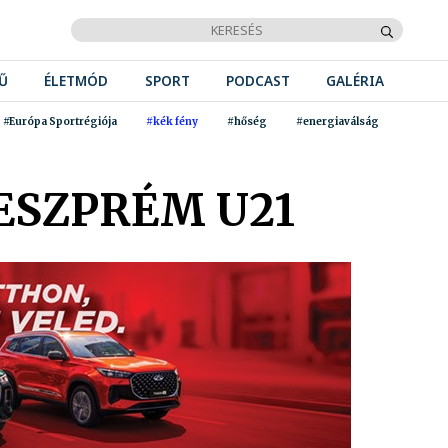
Ű
ÉLETMÓD
SPORT
PODCAST
GALÉRIA
#Európa Sportrégiója
#kék fény
#hőség
#energiaválság
ESZPRÉM U21