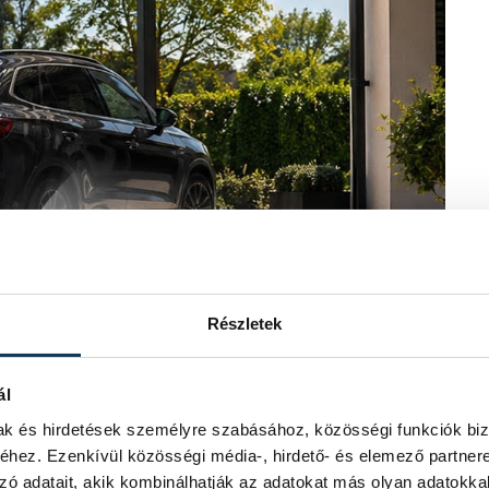
Részletek
ál
mak és hirdetések személyre szabásához, közösségi funkciók biz
hez. Ezenkívül közösségi média-, hirdető- és elemező partner
zó adatait, akik kombinálhatják az adatokat más olyan adatokka