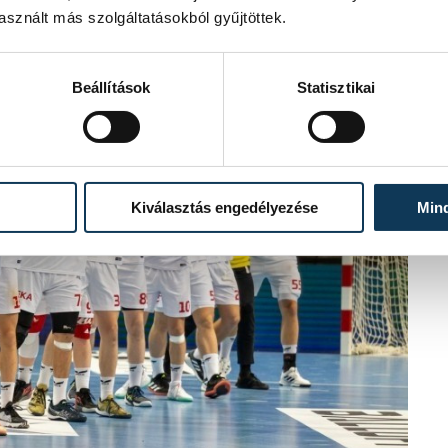
sznált más szolgáltatásokból gyűjtöttek.
Beállítások
Statisztikai
Kiválasztás engedélyezése
Min