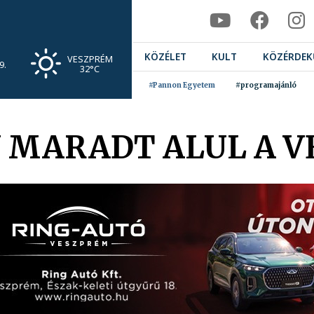
KÖZÉLET
KULT
KÖZÉRDEK
VESZPRÉM
9.
32°C
#Pannon Egyetem
#programajánló
 MARADT ALUL A V