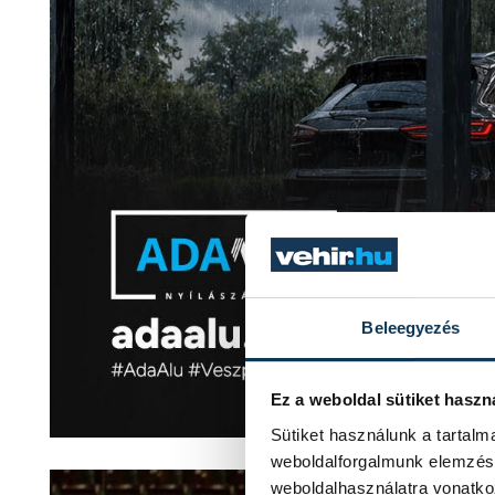
Beleegyezés
Ez a weboldal sütiket haszn
Sütiket használunk a tartal
weboldalforgalmunk elemzésé
weboldalhasználatra vonatko