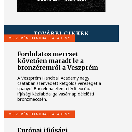
TOVÁBBI CIKKEK
VESZPRÉM HANDBALL ACADEMY
Fordulatos meccset
követően maradt le a
bronzéremről a Veszprém
A Veszprém Handball Academy nagy
csatában szenvedett kétgólos vereséget a
spanyol Barcelona ellen a férfi európai
ifjúsági kézilabdaliga vasárnap délelőtti
bronzmeccsén.
VESZPRÉM HANDBALL ACADEMY
Európai ifjúsági