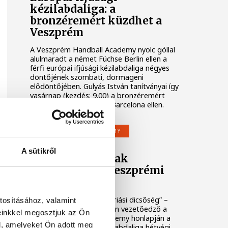
kézilabdaliga: a
bronzéremért küzdhet a
Veszprém
A Veszprém Handball Academy nyolc góllal
alulmaradt a német Füchse Berlin ellen a
férfi európai ifjúsági kézilabdaliga négyes
döntőjének szombati, dormageni
elődöntőjében. Gulyás István tanítványai így
vasárnap (kezdés: 9.00) a bronzéremért
csatázhatnak a spanyol Barcelona ellen.
VESZPRÉM HANDBALL ACADEMY
A sütikről
Kölnben írhatnak
történelmet a veszprémi
akadémisták
„Már maga a részvétel óriási dicsőség” –
tosításához, valamint
fogalmazott Gulyás István vezetőedző a
einkkel megosztjuk az Ön
Veszprém Handball Academy honlapján a
l, amelyeket Ön adott meg
férfi európai ifjúsági kézilabdaliga hétvégi