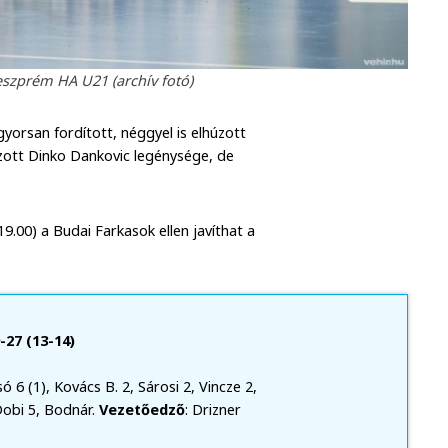
szprém HA U21 (archív fotó)
yorsan fordított, néggyel is elhúzott
zott Dinko Dankovic legénysége, de
00) a Budai Farkasok ellen javíthat a
27 (13-14)
csó 6 (1), Kovács B. 2, Sárosi 2, Vincze 2,
Dobi 5, Bodnár.
Vezetőedző
: Drizner