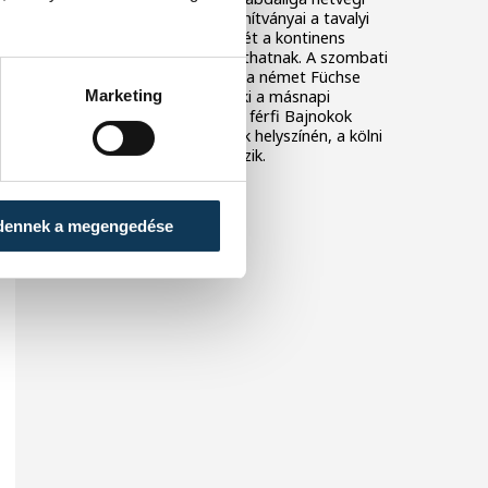
négyes döntője előtt. Tanítványai a tavalyi
ezüstérem után idén ismét a kontinens
legjobbjai között bizonyíthatnak. A szombati
dormageni elődöntőben a német Füchse
Marketing
Berlin ellen harcolhatják ki a másnapi
döntőbe jutást, melyet a férfi Bajnokok
Ligája négyes döntőjének helyszínén, a kölni
Lanxess Arénában rendezik.
dennek a megengedése