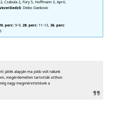
c 2, Czabula 2, Füry 5, Hoffmann 3, Apró,
Vezetőedző
: Dinko Dankovic
20. perc:
9-9,
28. perc:
11-13,
36. perc
:
5
t játék alapján ma jobb volt nálunk
lom, megérdemelten tartották otthon
k még nagy megmérettetések a