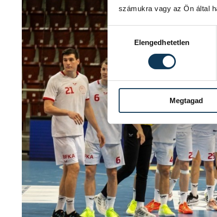
számukra vagy az Ön által ha
Hozzájárulás kiválasztása
Elengedhetetlen
Megtagad