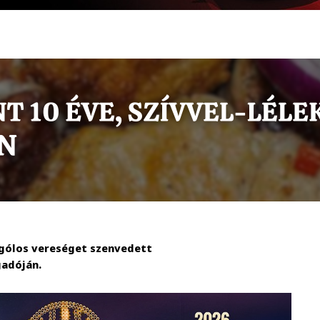
gólos vereséget szenvedett
gadóján.