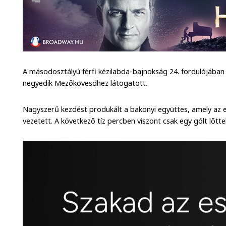
A másodosztályú férfi kézilabda-bajnokság 24. fordulójába
negyedik Mezőkövesdhez látogatott.
Nagyszerű kezdést produkált a bakonyi együttes, amely az 
vezetett. A következő tíz percben viszont csak egy gólt lőttek