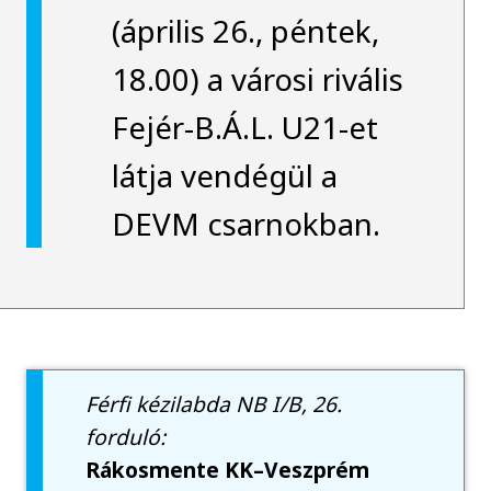
(április 26., péntek,
18.00) a városi rivális
Fejér-B.Á.L. U21-et
látja vendégül a
DEVM csarnokban.
Férfi kézilabda NB I/B, 26.
forduló:
Rákosmente KK–Veszprém