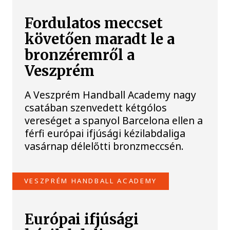
Fordulatos meccset
követően maradt le a
bronzéremről a
Veszprém
A Veszprém Handball Academy nagy
csatában szenvedett kétgólos
vereséget a spanyol Barcelona ellen a
férfi európai ifjúsági kézilabdaliga
vasárnap délelőtti bronzmeccsén.
VESZPRÉM HANDBALL ACADEMY
Európai ifjúsági