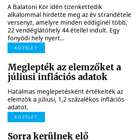
A Balatoni Kör idén tizenkettedik
alkalommal hirdette meg az év strandétele
versenyt, amelyre minden eddiginél több,
22 vendéglátóhely 44 étellel indult. Egy
fonyódi hely nyert...
KÖZÉLET
Meglepték az elemzőket a
júliusi inflációs adatok
Hatalmas meglepetésként értékelték az
elemzők a júliusi, 1,2 százalékos inflációs
adatot.
KÖZÉLET
Sorra kerülnek elő