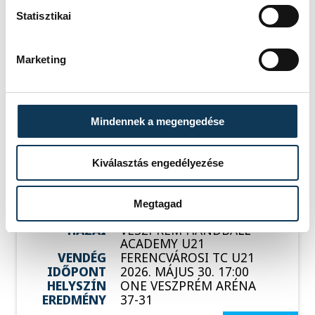
2025/26
Statisztikai
HAZAI
BÉKÉSI FKC
VENDÉG
VESZPRÉM HANDBALL
ACADEMY U21
IDŐPONT
2026. MÁJUS 23. 18:00
Marketing
HELYSZÍN
BÉKÉS, VÁROSI
SPORTCSARNOK
EREDMÉNY
33-32
Mindennek a megengedése
RÉSZLETEK
Kiválasztás engedélyezése
SOROZAT
FÉRFI KÉZILABDA NB I/B
Megtagad
2025/26
HAZAI
VESZPRÉM HANDBALL
ACADEMY U21
VENDÉG
FERENCVÁROSI TC U21
IDŐPONT
2026. MÁJUS 30. 17:00
HELYSZÍN
ONE VESZPRÉM ARÉNA
EREDMÉNY
37-31