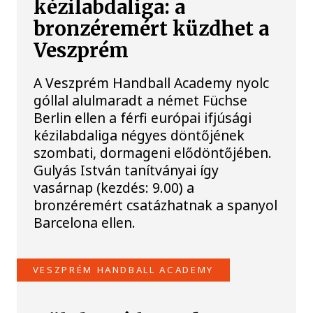
kézilabdaliga: a
bronzéremért küzdhet a
Veszprém
A Veszprém Handball Academy nyolc
góllal alulmaradt a német Füchse
Berlin ellen a férfi európai ifjúsági
kézilabdaliga négyes döntőjének
szombati, dormageni elődöntőjében.
Gulyás István tanítványai így
vasárnap (kezdés: 9.00) a
bronzéremért csatázhatnak a spanyol
Barcelona ellen.
VESZPRÉM HANDBALL ACADEMY