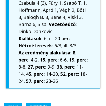
Czabula 4 (3), Füry 1, Szabó T. 1,
Hoffmann, Apró 1, Végh 2, Bőti
3, Balogh B. 3, Bene 4, Viski 3,
Barna 6, Sisa.
Vezetőedző
:
Dinko Dankovic
Kiállítások
: 6, ill. 20 perc
Hétméteresek
: 6/3, ill. 3/3
Az eredmény alakulása: 8.
perc:
4-2,
15. perc:
6-6,
19. perc:
8-8,
27. perc:
9-9,
38. perc:
11-
14,
45. perc:
14-20,
52. perc:
18-
24,
57. perc:
23-26