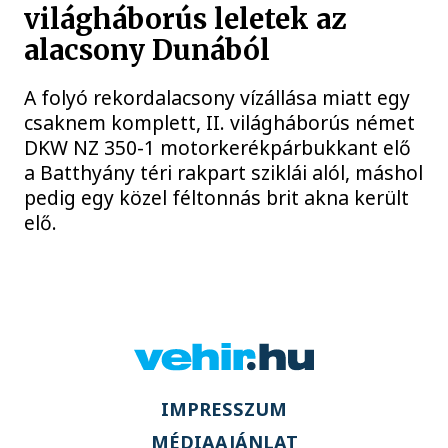
világháborús leletek az
alacsony Dunából
A folyó rekordalacsony vízállása miatt egy
csaknem komplett, II. világháborús német
DKW NZ 350-1 motorkerékpárbukkant elő
a Batthyány téri rakpart sziklái alól, máshol
pedig egy közel féltonnás brit akna került
elő.
IMPRESSZUM
MÉDIAAJÁNLAT