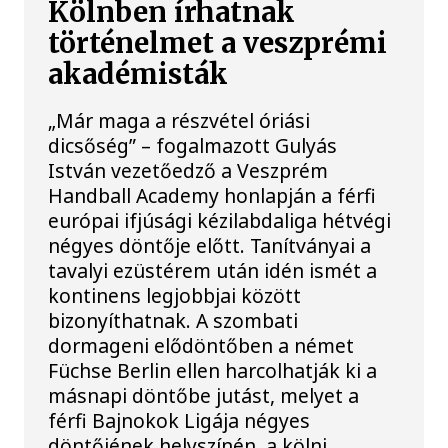
Kölnben írhatnak
történelmet a veszprémi
akadémisták
„Már maga a részvétel óriási
dicsőség” – fogalmazott Gulyás
István vezetőedző a Veszprém
Handball Academy honlapján a férfi
európai ifjúsági kézilabdaliga hétvégi
négyes döntője előtt. Tanítványai a
tavalyi ezüstérem után idén ismét a
kontinens legjobbjai között
bizonyíthatnak. A szombati
dormageni elődöntőben a német
Füchse Berlin ellen harcolhatják ki a
másnapi döntőbe jutást, melyet a
férfi Bajnokok Ligája négyes
döntőjének helyszínén, a kölni