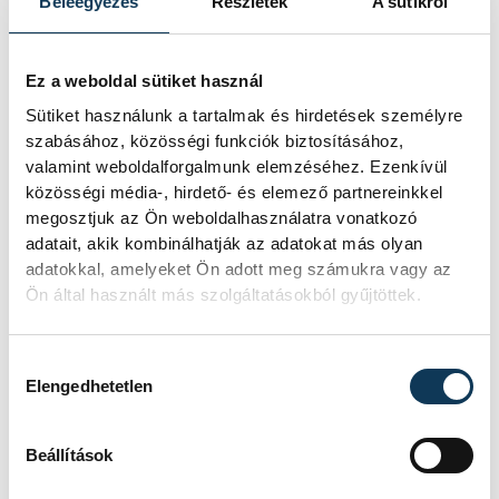
Beleegyezés
Részletek
A sütikről
KORÁBBI ESEMÉNYEK BETÖLTÉSE
Ez a weboldal sütiket használ
Sütiket használunk a tartalmak és hirdetések személyre
SOROZAT
FÉRFI KÉZILABDA NB I/B
szabásához, közösségi funkciók biztosításához,
2025/26
valamint weboldalforgalmunk elemzéséhez. Ezenkívül
HAZAI
DEAC
közösségi média-, hirdető- és elemező partnereinkkel
VENDÉG
VESZPRÉM HANDBALL
ACADEMY U21
megosztjuk az Ön weboldalhasználatra vonatkozó
IDŐPONT
2026. MÁJUS 9. 18:00
adatait, akik kombinálhatják az adatokat más olyan
HELYSZÍN
DEBRECENI EGYETEM
adatokkal, amelyeket Ön adott meg számukra vagy az
SPORTTUDOMÁNYI
Ön által használt más szolgáltatásokból gyűjtöttek.
OKTATÓKÖZPONT
EREDMÉNY
23-23
Hozzájárulás kiválasztása
RÉSZLETEK
Elengedhetetlen
Beállítások
SOROZAT
FÉRFI KÉZILABDA NB I/B