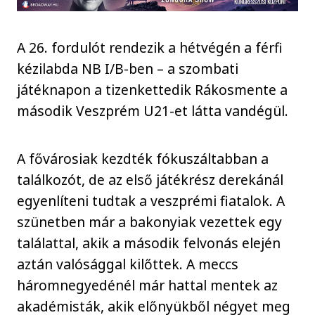
A 26. fordulót rendezik a hétvégén a férfi
kézilabda NB I/B-ben – a szombati
játéknapon a tizenkettedik Rákosmente a
második Veszprém U21-et látta vandégül.
A fővárosiak kezdték fókuszáltabban a
találkozót, de az első játékrész derekánál
egyenlíteni tudtak a veszprémi fiatalok. A
szünetben már a bakonyiak vezettek egy
találattal, akik a második felvonás elején
aztán valósággal kilőttek. A meccs
háromnegyedénél már hattal mentek az
akadémisták, akik előnyükből négyet meg