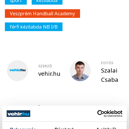
sport
kézilabda
Veszprém Handball Academy
férfi kézilabda NB I/B
FOTÓS
SZERZŐ
Szalai
vehir.hu
Csaba
Események