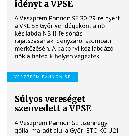
idényt a VPSE
A Veszprém Pannon SE 30-29-re nyert
a VKL SE Győr vendégeként a női
kézilabda NB II felsőházi
rájátszásának idényzáró, szombati
mérkőzésén. A bakonyi kézilabdázó
nők a hetedik helyen végeztek.
VESZPRÉM PANNON SE
Súlyos vereséget
szenvedett a VPSE
A Veszprém Pannon SE tizennégy
góllal maradt alul a Győri ETO KC U21