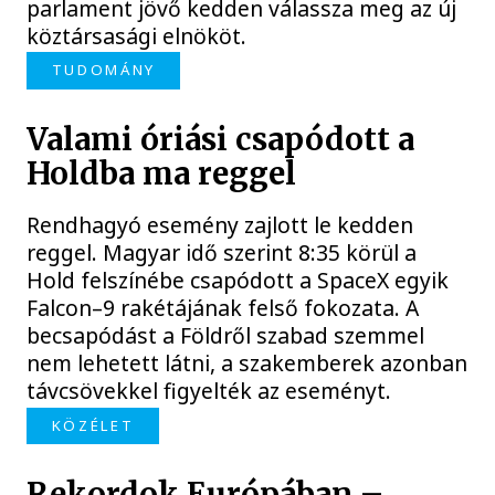
parlament jövő kedden válassza meg az új
köztársasági elnököt.
TUDOMÁNY
Valami óriási csapódott a
Holdba ma reggel
Rendhagyó esemény zajlott le kedden
reggel. Magyar idő szerint 8:35 körül a
Hold felszínébe csapódott a SpaceX egyik
Falcon–9 rakétájának felső fokozata. A
becsapódást a Földről szabad szemmel
nem lehetett látni, a szakemberek azonban
távcsövekkel figyelték az eseményt.
KÖZÉLET
Rekordok Európában –