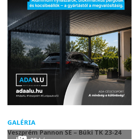
GALÉRIA
Veszprém Pannon SE – Büki TK 23-24