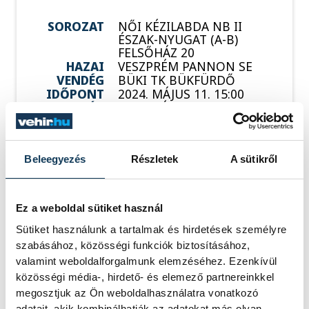
SOROZAT
NŐI KÉZILABDA NB II
ÉSZAK-NYUGAT (A-B)
FELSŐHÁZ 20
HAZAI
VESZPRÉM PANNON SE
VENDÉG
BÜKI TK BÜKFÜRDŐ
IDŐPONT
2024. MÁJUS 11. 15:00
HELYSZÍN
VESZPRÉM, WARTHA
VINCE UTCAI
SPORTCSARNOK
EREDMÉNY
23-24
Beleegyezés
Részletek
A sütikről
RÉSZLETEK
Ez a weboldal sütiket használ
Sütiket használunk a tartalmak és hirdetések személyre
SOROZAT
NŐI KÉZILABDA NB II
szabásához, közösségi funkciók biztosításához,
ÉSZAK-NYUGAT (A-B)
valamint weboldalforgalmunk elemzéséhez. Ezenkívül
FELSŐHÁZ 20
közösségi média-, hirdető- és elemező partnereinkkel
HAZAI
GYŐRI ETO KC U21
megosztjuk az Ön weboldalhasználatra vonatkozó
VENDÉG
VESZPRÉM PANNON SE
adatait, akik kombinálhatják az adatokat más olyan