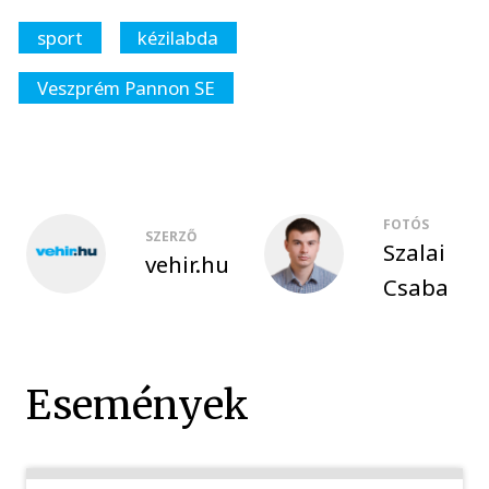
sport
kézilabda
Veszprém Pannon SE
FOTÓS
SZERZŐ
Szalai
vehir.hu
Csaba
Események