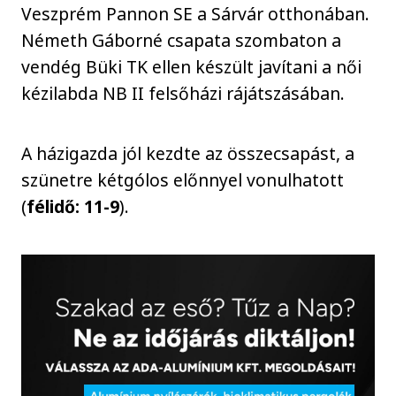
Veszprém Pannon SE a Sárvár otthonában.
Németh Gáborné csapata szombaton a
vendég Büki TK ellen készült javítani a női
kézilabda NB II felsőházi rájátszásában.
A házigazda jól kezdte az összecsapást, a
szünetre kétgólos előnnyel vonulhatott
(
félidő: 11-9
).