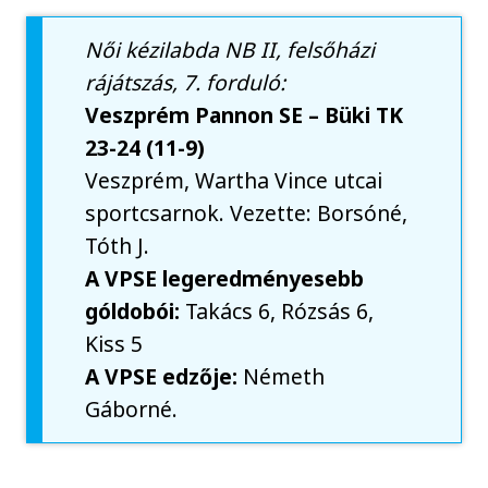
Női kézilabda NB II, felsőházi
rájátszás, 7. forduló:
Veszprém Pannon SE – Büki TK
23-24 (11-9)
Veszprém, Wartha Vince utcai
sportcsarnok. Vezette: Borsóné,
Tóth J.
A VPSE legeredményesebb
góldobói:
Takács 6, Rózsás 6,
Kiss 5
A VPSE edzője:
Németh
Gáborné.