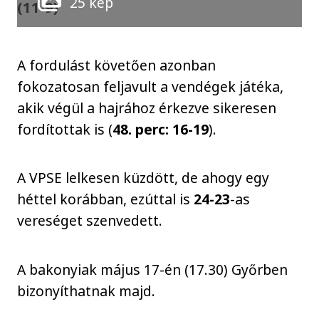
25 kép
(11-9)
A fordulást követően azonban
fokozatosan feljavult a vendégek játéka,
akik végül a hajrához érkezve sikeresen
fordítottak is (
48. perc: 16-19
).
A VPSE lelkesen küzdött, de ahogy egy
héttel korábban, ezúttal is
24-23
-as
vereséget szenvedett.
A bakonyiak május 17-én (17.30) Győrben
bizonyíthatnak majd.