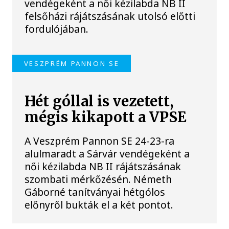
vendégeként a női kézilabda NB II
felsőházi rájátszásának utolsó előtti
fordulójában.
VESZPRÉM PANNON SE
Hét góllal is vezetett,
mégis kikapott a VPSE
A Veszprém Pannon SE 24-23-ra
alulmaradt a Sárvár vendégeként a
női kézilabda NB II rájátszásának
szombati mérkőzésén. Németh
Gáborné tanítványai hétgólos
előnyről bukták el a két pontot.