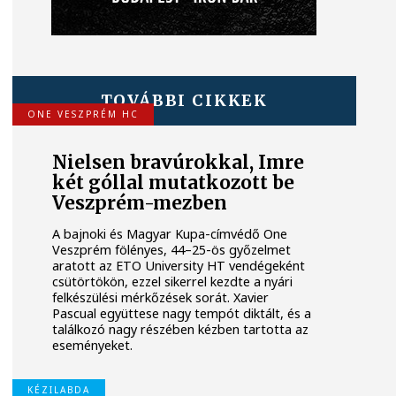
TOVÁBBI CIKKEK
ONE VESZPRÉM HC
Nielsen bravúrokkal, Imre
két góllal mutatkozott be
Veszprém-mezben
A bajnoki és Magyar Kupa-címvédő One
Veszprém fölényes, 44–25-ös győzelmet
aratott az ETO University HT vendégeként
csütörtökön, ezzel sikerrel kezdte a nyári
felkészülési mérkőzések sorát. Xavier
Pascual együttese nagy tempót diktált, és a
találkozó nagy részében kézben tartotta az
eseményeket.
KÉZILABDA