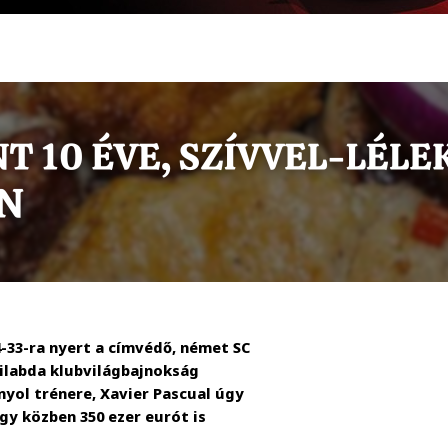
-33-ra nyert a címvédő, német SC
ilabda klubvilágbajnokság
anyol trénere, Xavier Pascual úgy
gy közben 350 ezer eurót is