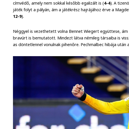
címvédő, amely nem sokkal később egalizált is (
4-4
). A tizen
játék folyt a pályán, ám a játékrész hajrájához érve a Magdeb
12-9
).
Néggyel is vezethetett volna Bennet Wiegert együttese, ám
bravúrt is bemutatott. Mindezt látva némileg társaiba is vissz
as döntetlennel vonulnak pihenőre. Pechmalbec hibája után