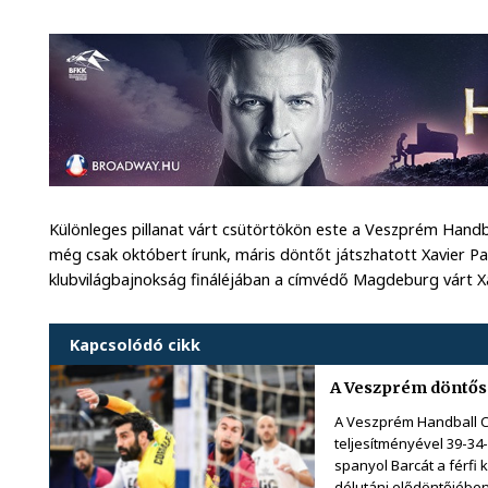
Különleges pillanat várt csütörtökön este a Veszprém Handba
még csak októbert írunk, máris döntőt játszhatott Xavier Pas
klubvilágbajnokság fináléjában a címvédő Magdeburg várt Xa
Kapcsolódó cikk
A Veszprém döntős a
A Veszprém Handball C
teljesítményével 39-34
spanyol Barcát a férfi
délutáni elődöntőjében,