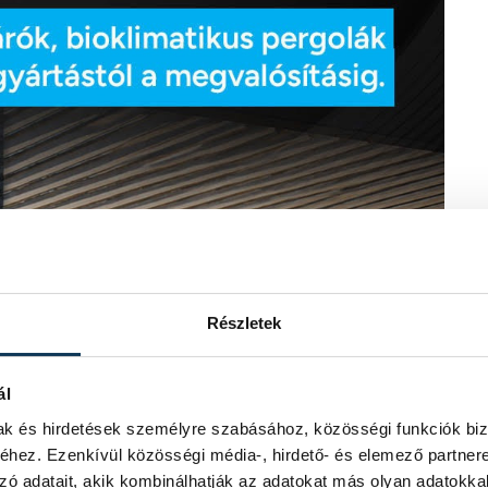
Részletek
ál
mak és hirdetések személyre szabásához, közösségi funkciók biz
hez. Ezenkívül közösségi média-, hirdető- és elemező partner
zó adatait, akik kombinálhatják az adatokat más olyan adatokka