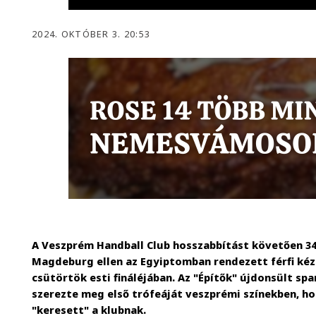
2024. OKTÓBER 3. 20:53
A Veszprém Handball Club hosszabbítást követően 34
Magdeburg ellen az Egyiptomban rendezett férfi kéz
csütörtök esti fináléjában. Az "Építők" újdonsült sp
szerezte meg első trófeáját veszprémi színekben, ho
"keresett" a klubnak.