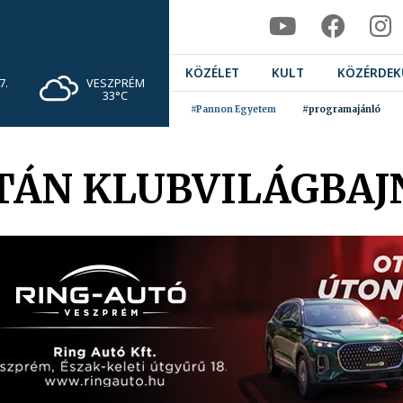
KÖZÉLET
KULT
KÖZÉRDEK
VESZPRÉM
7.
33°C
#Pannon Egyetem
#programajánló
TÁN KLUBVILÁGBAJ