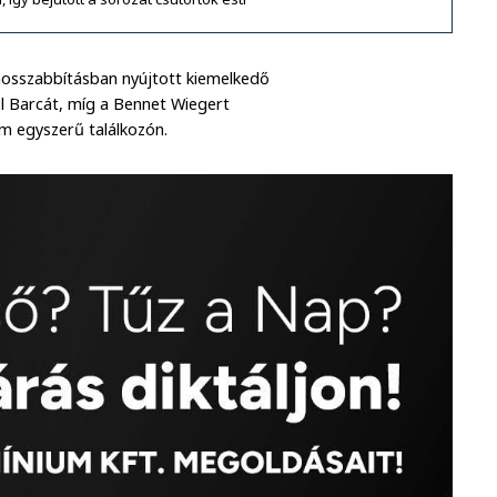
 hosszabbításban nyújtott kiemelkedő
ol Barcát, míg a Bennet Wiegert
sem egyszerű találkozón.