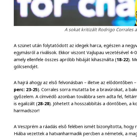
A sokat kritizált Rodrigo Corrales a
A szünet után folytatódott az idegek harca, egészen a negy
egymásról a riválisok. Ekkor viszont Vajlupau vezetésével 4-0-
amely ellenfele összes apróbb hibáját kihasználta (
18-22
). M
gólcsendjét.
A hajrá ahogy az első felvonásban – illetve az elődöntőben – 
perc: 23-25
). Corrales sorra mutatta be a bravúrokat, a bak
győzelem. A címvédő azonban továbbra sem adta fel, feltám
is egalizált (
28-28
). Jöhetett a hosszabbítás a döntőben, a k
harmadszor!
A Veszprém a ráadás első felében ismét bizonyította, hogy 
Hiába vezettek a hatvanharmadik percben a németek, a mag