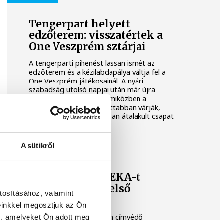
Tengerpart helyett
edzőterem: visszatértek a
One Veszprém sztárjai
A tengerparti pihenést lassan ismét az
edzőterem és a kézilabdapálya váltja fel a
One Veszprém játékosainál. A nyári
szabadság utolsó napjai után már újra
együtt dolgozik a keret, miközben a
szurkolók is egyre izgatottabban várják,
mire lesz képes az alaposan átalakult csapat
az előttünk álló idényben.
A sütikről
ONE VESZPRÉM HC
A Veszprém a NEKA-t
fogadja az NB I első
tosításához, valamint
fordulójában
einkkel megosztjuk az Ön
A férfi kézilabda NB I-ben címvédő
l, amelyeket Ön adott meg