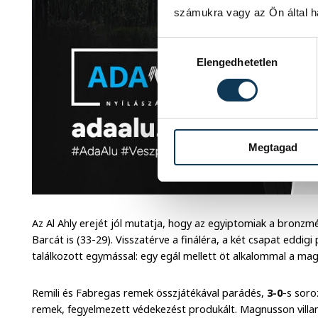
számukra vagy az Ön által ha
Hozzájárulás kiválasztása
Elengedhetetlen
Megtagad
Az Al Ahly erejét jól mutatja, hogy az egyiptomiak a bronzm
Barcát is (33-29). Visszatérve a fináléra, a két csapat eddig
találkozott egymással: egy egál mellett öt alkalommal a ma
Remili és Fabregas remek összjátékával parádés,
3-0
-s soro
remek, fegyelmezett védekezést produkált. Magnusson villa