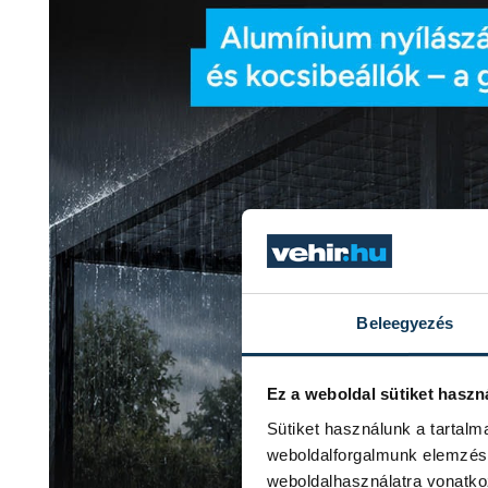
Beleegyezés
Ez a weboldal sütiket haszn
Sütiket használunk a tartal
weboldalforgalmunk elemzésé
weboldalhasználatra vonatko