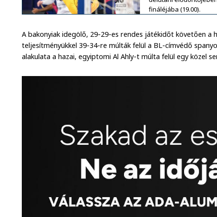
fináléjába (19.00).
A bakonyiak idegölő, 29-29-es rendes játékidőt követően a
teljesítményükkel 39-34-re múlták felül a BL-címvédő spany
alakulata a hazai, egyiptomi Al Ahly-t múlta felül egy közel 