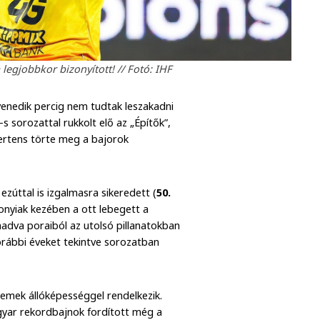
 legjobbkor bizonyított! // Fotó: IHF
venedik percig nem tudtak leszakadni
s sorozattal rukkolt elő az „Építők”,
ertens törte meg a bajorok
ezúttal is izgalmasra sikeredett (
50.
onyiak kezében a ott lebegett a
adva poraiból az utolsó pillanatokban
orábbi éveket tekintve sorozatban
remek állóképességgel rendelkezik.
yar rekordbajnok fordított még a