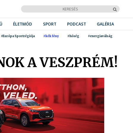
Ű
ÉLETMÓD
SPORT
PODCAST
GALÉRIA
#Európa Sportrégiója
#kék fény
#hőség
#energiaválság
NOK A VESZPRÉM!