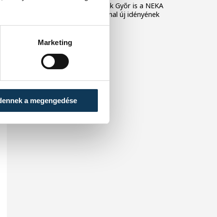
Veszprém, és a női bajnok Győr is a NEKA
csapatát fogadja az élvonal új idényének
első fordulójában.
Marketing
dennek a megengedése