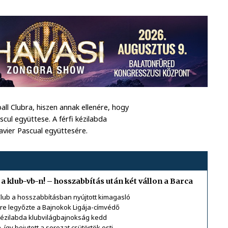
ll Clubra, hiszen annak ellenére, hogy
cul együttese. A férfi kézilabda
vier Pascual együttesére.
 klub-vb-n! – hosszabbítás után két vállon a Barca
lub a hosszabbításban nyújtott kimagasló
-re legyőzte a Bajnokok Ligája-címvédő
 kézilabda klubvilágbajnokság kedd
 így bejutott a sorozat csütörtök esti