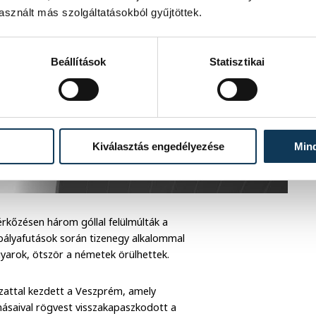
sznált más szolgáltatásokból gyűjtöttek.
Beállítások
Statisztikai
Kiválasztás engedélyezése
Min
érkőzésen három góllal felülmúlták a
i pályafutások során tizenegy alkalommal
gyarok, ötször a németek örülhettek.
zattal kezdett a Veszprém, amely
násaival rögvest visszakapaszkodott a