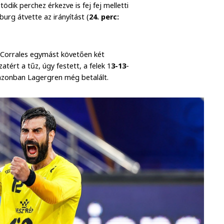
ötödik perchez érkezve is fej fej melletti
urg átvette az irányítást (
24. perc:
 Corrales egymást követően két
atért a tűz, úgy festett, a felek 1
3-13
-
 azonban Lagergren még betalált.