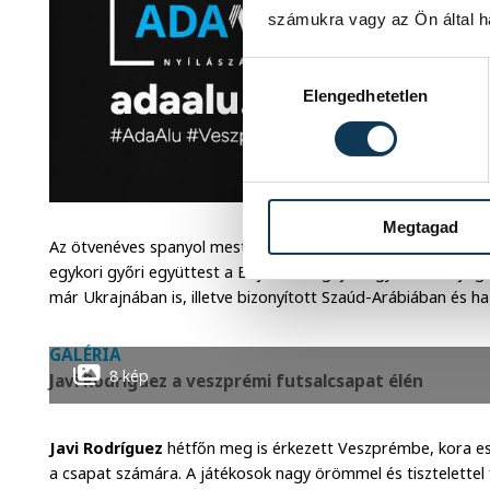
számukra vagy az Ön által ha
Hozzájárulás kiválasztása
Elengedhetetlen
Megtagad
Az ötvenéves spanyol mester edzőként már letette a névje
egykori győri együttest a Bajnokok Ligája négyes döntőjéig v
már Ukrajnában is, illetve bizonyított Szaúd-Arábiában és 
GALÉRIA
8 kép
Javi Rodríguez a veszprémi futsalcsapat élén
Javi Rodríguez
hétfőn meg is érkezett Veszprémbe, kora es
a csapat számára. A játékosok nagy örömmel és tisztelettel