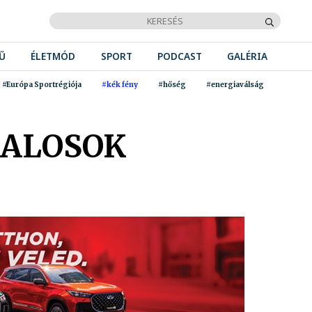
Ű
ÉLETMÓD
SPORT
PODCAST
GALÉRIA
#Európa Sportrégiója
#kék fény
#hőség
#energiaválság
SALOSOK