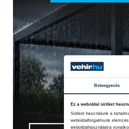
Beleegyezés
Ez a weboldal sütiket haszn
Sütiket használunk a tartal
weboldalforgalmunk elemzésé
weboldalhasználatra vonatko