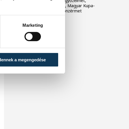
veszprémiek alapszakaszgyőzelmet,
történelmi BL-szereplést, Magyar Kupa-
győzelmet és bajnoki bronzérmet
ünnepelhettek.
Marketing
dennek a megengedése