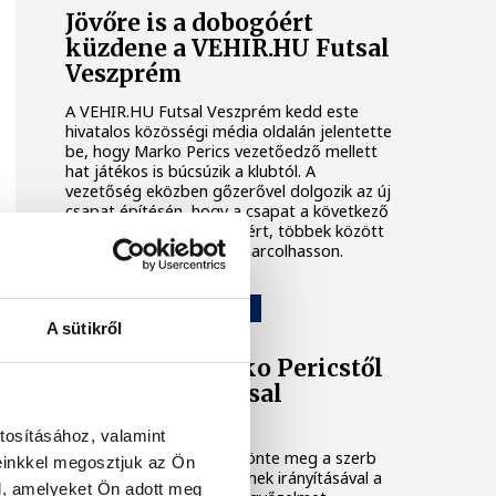
Jövőre is a dobogóért
küzdene a VEHIR.HU Futsal
Veszprém
A VEHIR.HU Futsal Veszprém kedd este
hivatalos közösségi média oldalán jelentette
be, hogy Marko Perics vezetőedző mellett
hat játékos is búcsúzik a klubtól. A
vezetőség eközben gőzerővel dolgozik az új
csapat építésén, hogy a csapat a következő
idényben is komoly célokért, többek között
dobogós helyezésekért harcolhasson.
VEHIR.HU FUTSAL VESZPRÉM
A sütikről
Elköszönt Marko Pericstől
a VEHIR.HU Futsal
Veszprém
tosításához, valamint
A klub saját oldalán köszönte meg a szerb
einkkel megosztjuk az Ön
szakember munkáját, akinek irányításával a
l, amelyeket Ön adott meg