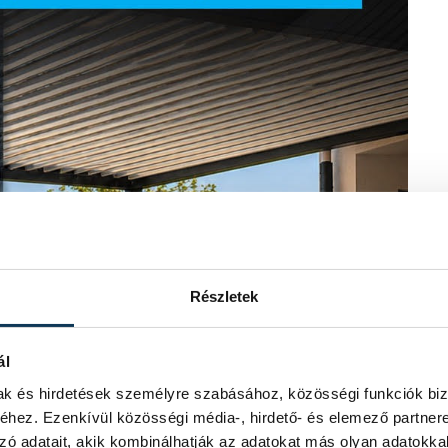
Részletek
ál
mak és hirdetések személyre szabásához, közösségi funkciók biz
hez. Ezenkívül közösségi média-, hirdető- és elemező partner
zó adatait, akik kombinálhatják az adatokat más olyan adatokka