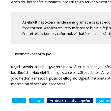
a vehir.hu kérdésére elmondta, hosszú távra tervez Veszpr
Az elmúlt napokban minden energiámat a csapat edd
fordítottam. A fejlesztési terv már össze is állt a fe
érintetteket. Komoly reformok várhatóak, a munkát 
– nyomatékosította Javi.
Rajki Tamás
, a klub ügyvezetője hozzátette, a spanyol trén
kezdődött a klub életében, igaz, a célok változatlanok. A ny
jövő hétfőn a második pozíciót elfoglaló Újpest (19 pont) o
meccse tartó vereség-sorozatát.
sport
futsal
VEHIR.HU Futsal Veszprém
Javi Ro