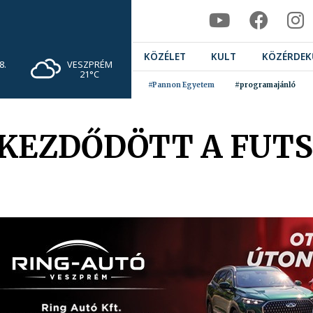
KÖZÉLET
KULT
KÖZÉRDEK
VESZPRÉM
8.
21°C
#Pannon Egyetem
#programajánló
 KEZDŐDÖTT A FUT