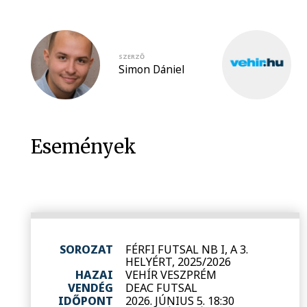
SZERZŐ
Simon Dániel
Események
SOROZAT
FÉRFI FUTSAL NB I, A 3.
HELYÉRT, 2025/2026
HAZAI
VEHÍR VESZPRÉM
VENDÉG
DEAC FUTSAL
IDŐPONT
2026. JÚNIUS 5. 18:30