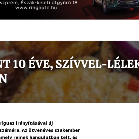
ríguez irányításával új
 számára. Az ötvenéves szakember
amely remek hangulatban telt, és