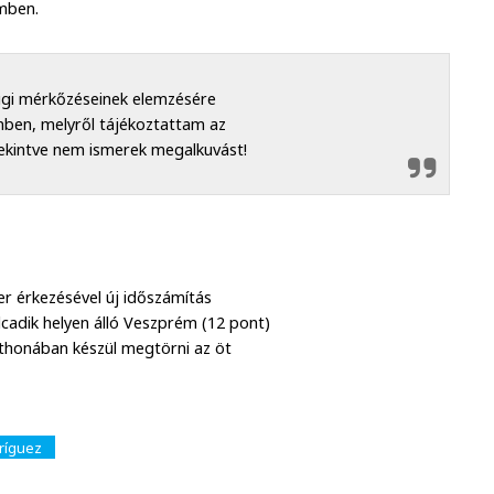
émben.
igi mérkőzéseinek elemzésére
jemben, melyről tájékoztattam az
tekintve nem ismerek megalkuvást!
er érkezésével új időszámítás
olcadik helyen álló Veszprém (12 pont)
tthonában készül megtörni az öt
dríguez