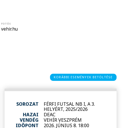
FOTÓS
vehir.hu
KORÁBBI ESEMÉNYEK BETÖLTÉSE
SOROZAT
FÉRFI FUTSAL NB I, A 3.
HELYÉRT, 2025/2026
HAZAI
DEAC
VENDÉG
VEHÍR VESZPRÉM
IDŐPONT
2026. JÚNIUS 8. 18:00