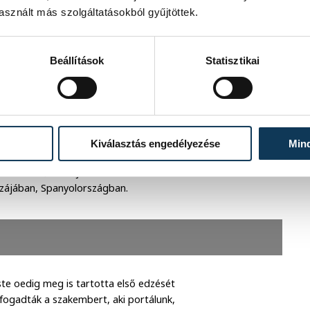
sznált más szolgáltatásokból gyűjtöttek.
Beállítások
Statisztikai
Kiválasztás engedélyezése
Min
gyét Magyarországon: 2018-ban az
ezette el, de bajnoki címet szerzett
hazájában, Spanyolországban.
te oedig meg is tartotta első edzését
 fogadták a szakembert, aki portálunk,