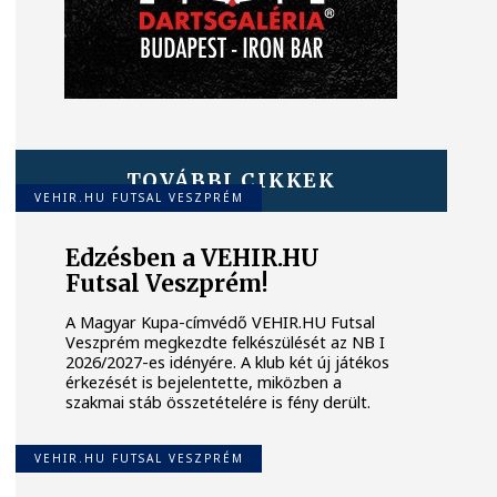
TOVÁBBI CIKKEK
VEHIR.HU FUTSAL VESZPRÉM
Edzésben a VEHIR.HU
Futsal Veszprém!
A Magyar Kupa-címvédő VEHIR.HU Futsal
Veszprém megkezdte felkészülését az NB I
2026/2027-es idényére. A klub két új játékos
érkezését is bejelentette, miközben a
szakmai stáb összetételére is fény derült.
VEHIR.HU FUTSAL VESZPRÉM