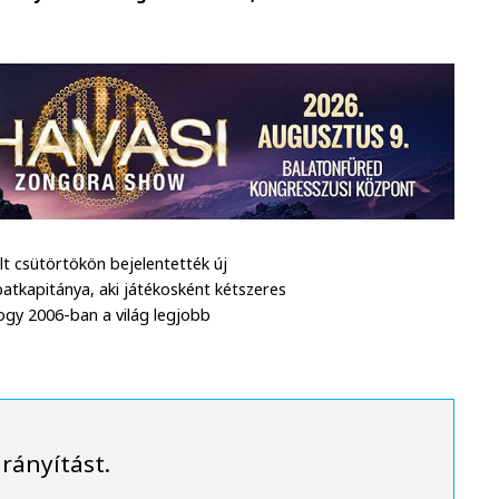
t csütörtökön bejelentették új
patkapitánya, aki játékosként kétszeres
ogy 2006-ban a világ legjobb
irányítást.