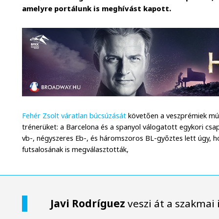
amelyre portálunk is meghívást kapott.
Fehér Zsolt váratlan búcsúzását
követően a veszprémiek múl
trénerüket: a Barcelona és a spanyol válogatott egykori csa
vb-, négyszeres Eb-, és háromszoros BL-győztes lett úgy, h
futsalosának is megválasztották,
Javi Rodríguez
veszi át a szakmai 