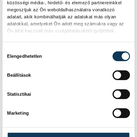
közösségi média-, hirdető- és elemező partnereinkkel
Felidézte, hazai pályán, Debrecenben
megosztjuk az Ön weboldalhasználatra vonatkozó
játszani elképesztő élmény volt, a
adatait, akik kombinálhatják az adatokat más olyan
adatokkal, amelyeket Ön adott meg számukra vagy az
szurkolók lenyűgöző munkát végeztek,
Ön által használt más szolgáltatásokból gyűjtöttek.
megemlítette például azt, amikor
mérkőzés előtt elkísérték a csapatbuszt a
Hozzájárulás kiválasztása
hoteltől a Főnix Arénáig.
Elengedhetetlen
"Bécs közel van Magyarországhoz, bízom
Beállítások
benne, hogy sok szurkoló utazik ide is,
hogy támogasson bennünket" - jelentette
Statisztikai
ki.
Marketing
Camilla Herrem,
a norvégok 38 esztendős
balszélsője azt hangsúlyozta, hogy a 44