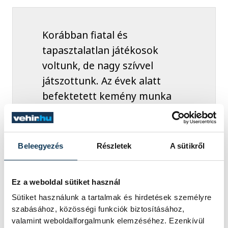
Korábban fiatal és
tapasztalatlan játékosok
voltunk, de nagy szívvel
játszottunk. Az évek alatt
befektetett kemény munka
pedig kifizetődött,
rengeteget fejlődtünk,
különösen mentálisan. Attól
Beleegyezés
Részletek
A sütikről
függetlenül, hogy ki az
ellenfél, készen állunk rá,
Ez a weboldal sütiket használ
hogy harcba szálljunk vele.
Sütiket használunk a tartalmak és hirdetések személyre
szabásához, közösségi funkciók biztosításához,
valamint weboldalforgalmunk elemzéséhez. Ezenkívül