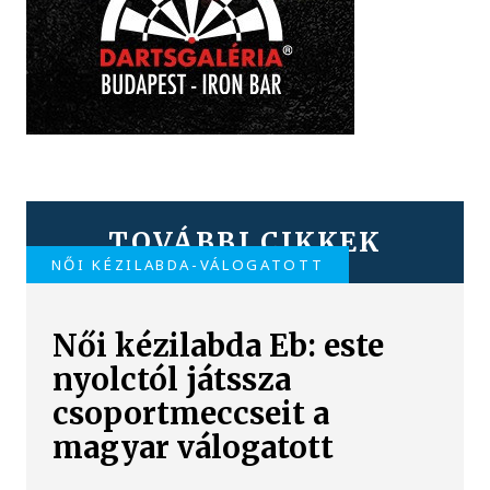
TOVÁBBI CIKKEK
NŐI KÉZILABDA-VÁLOGATOTT
Női kézilabda Eb: este
nyolctól játssza
csoportmeccseit a
magyar válogatott