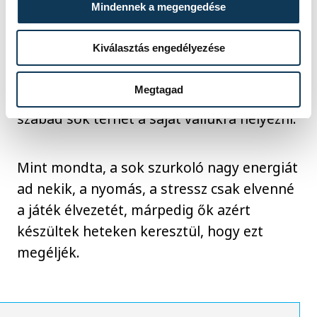
Mindennek a megengedése
éves kapussal, Katrine Lundéval együtt
azért játsszák a kézilabdát, mert szeretik
Kiválasztás engedélyezése
ezt csinálni, márpedig véleménye szerint
sosem szabad elfelejteni, hogy a kézilabda
Megtagad
a szórakozásról, az élményről szól, nem
szabad sok terhet a saját vállukra helyezni.
Mint mondta, a sok szurkoló nagy energiát
ad nekik, a nyomás, a stressz csak elvenné
a játék élvezetét, márpedig ők azért
készültek heteken keresztül, hogy ezt
megéljék.