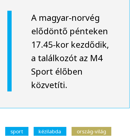
A magyar-norvég
elődöntő pénteken
17.45-kor kezdődik,
a találkozót az M4
Sport élőben
közvetíti.
sport
kézilabda
ország-világ