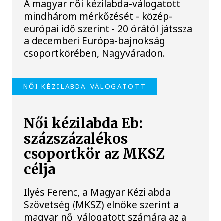
A magyar női kézilabda-válogatott
mindhárom mérkőzését - közép-
európai idő szerint - 20 órától játssza
a decemberi Európa-bajnokság
csoportkörében, Nagyváradon.
NŐI KÉZILABDA-VÁLOGATOTT
Női kézilabda Eb:
százszázalékos
csoportkör az MKSZ
célja
Ilyés Ferenc, a Magyar Kézilabda
Szövetség (MKSZ) elnöke szerint a
magyar női válogatott számára az a