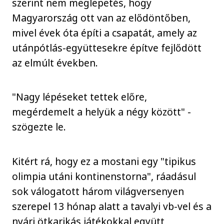
szerint nem meglepetés, hogy
Magyarország ott van az elődöntőben,
mivel évek óta építi a csapatát, amely az
utánpótlás-együttesekre építve fejlődött
az elmúlt években.
"Nagy lépéseket tettek előre,
megérdemelt a helyük a négy között" -
szögezte le.
Kitért rá, hogy ez a mostani egy "tipikus
olimpia utáni kontinenstorna", ráadásul
sok válogatott három világversenyen
szerepel 13 hónap alatt a tavalyi vb-vel és a
nyári ötkarikás játékokkal együtt,