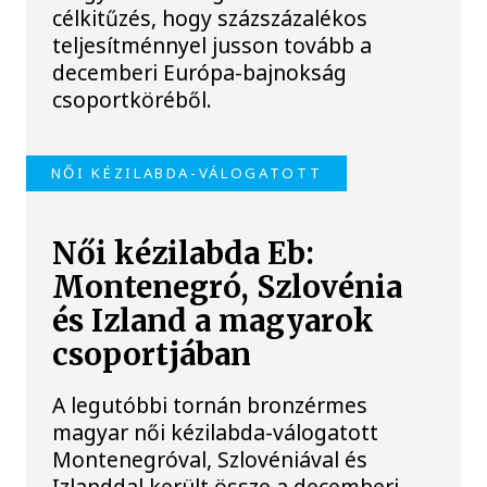
célkitűzés, hogy százszázalékos
teljesítménnyel jusson tovább a
decemberi Európa-bajnokság
csoportköréből.
NŐI KÉZILABDA-VÁLOGATOTT
Női kézilabda Eb:
Montenegró, Szlovénia
és Izland a magyarok
csoportjában
A legutóbbi tornán bronzérmes
magyar női kézilabda-válogatott
Montenegróval, Szlovéniával és
Izlanddal került össze a decemberi