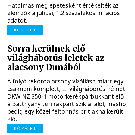
Hatalmas meglepetésként értékelték az
elemzők a júliusi, 1,2 százalékos inflációs
adatot.
KÖZÉLET
Sorra kerülnek elő
világháborús leletek az
alacsony Dunából
A folyó rekordalacsony vízállása miatt egy
csaknem komplett, II. világháborús német
DKW NZ 350-1 motorkerékpárbukkant elő
a Batthyány téri rakpart sziklái alól, máshol
pedig egy közel féltonnás brit akna került
elő.
KÖZÉLET