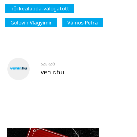
női kézilabda-válogatott
Golovin Vlagyimir
Vámos Petra
SZERZŐ
vehir.hu