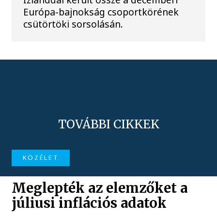
Európa-bajnokság csoportkörének
csütörtöki sorsolásán.
TOVÁBBI CIKKEK
KÖZÉLET
Meglepték az elemzőket a
júliusi inflációs adatok