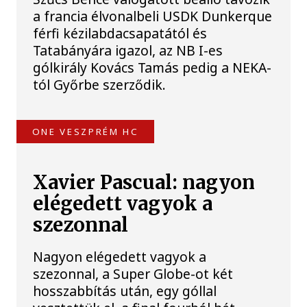
a francia élvonalbeli USDK Dunkerque
férfi kézilabdacsapatától és
Tatabányára igazol, az NB I-es
gólkirály Kovács Tamás pedig a NEKA-
tól Győrbe szerződik.
ONE VESZPRÉM HC
Xavier Pascual: nagyon
elégedett vagyok a
szezonnal
Nagyon elégedett vagyok a
szezonnal, a Super Globe-ot két
hosszabbítás után, egy góllal