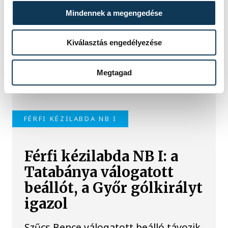
fogadja az NB I első
Mindennek a megengedése
fordulójában
Kiválasztás engedélyezése
A férfi kézilabda NB I-ben címvédő
Veszprém, és a női bajnok Győr is a
NEKA csapatát fogadja az élvonal új
Megtagad
idényének első fordulójában.
FÉRFI KÉZILABDA NB I
Férfi kézilabda NB I: a
Tatabánya válogatott
beállót, a Győr gólkirályt
igazol
Szűcs Bence válogatott beálló távozik