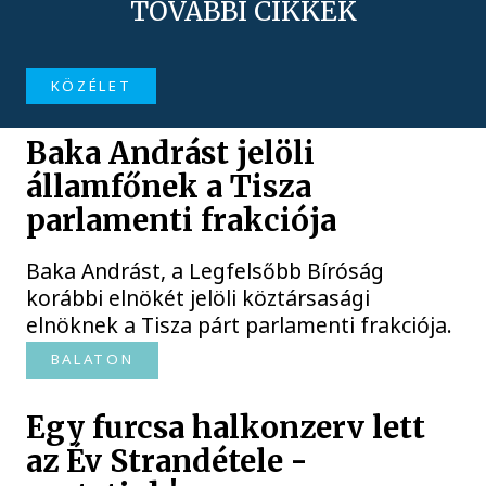
TOVÁBBI CIKKEK
KÖZÉLET
Baka Andrást jelöli
államfőnek a Tisza
parlamenti frakciója
Baka Andrást, a Legfelsőbb Bíróság
korábbi elnökét jelöli köztársasági
elnöknek a Tisza párt parlamenti frakciója.
BALATON
Egy furcsa halkonzerv lett
az Év Strandétele -