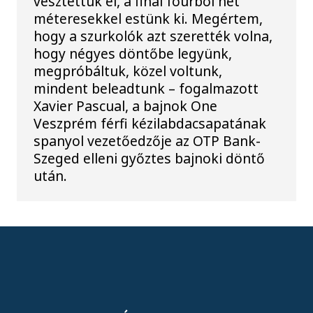
vesztettük el, a final fourból hét
méteresekkel estünk ki. Megértem,
hogy a szurkolók azt szerették volna,
hogy négyes döntőbe legyünk,
megpróbáltuk, közel voltunk,
mindent beleadtunk – fogalmazott
Xavier Pascual, a bajnok One
Veszprém férfi kézilabdacsapatának
spanyol vezetőedzője az OTP Bank-
Szeged elleni győztes bajnoki döntő
után.