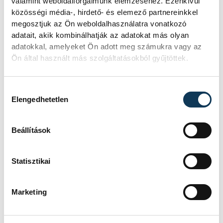
valamint weboldalforgalmunk elemzéséhez. Ezenkívül
közösségi média-, hirdető- és elemező partnereinkkel
megosztjuk az Ön weboldalhasználatra vonatkozó
adatait, akik kombinálhatják az adatokat más olyan
adatokkal, amelyeket Ön adott meg számukra vagy az
Ön által használt más szolgáltatásokból gyűjtöttek.
Hozzájárulás kiválasztása
Elengedhetetlen
Beállítások
Statisztikai
TOVÁBBI CIKKEK
ONE VESZPRÉM HC
Marketing
A Veszprém a NEKA-t