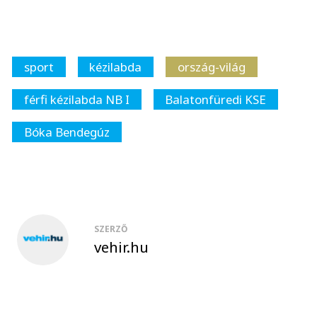
sport
kézilabda
ország-világ
férfi kézilabda NB I
Balatonfüredi KSE
Bóka Bendegúz
SZERZŐ
vehir.hu