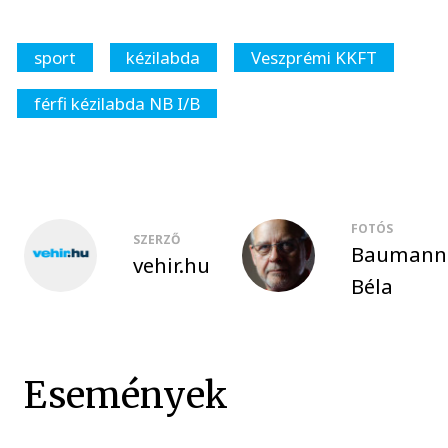
sport
kézilabda
Veszprémi KKFT
férfi kézilabda NB I/B
FOTÓS
SZERZŐ
Baumann
vehir.hu
Béla
Események