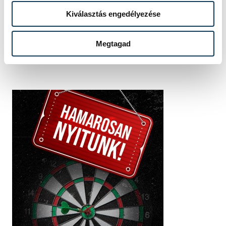
EREDMÉNY
37-29
Kiválasztás engedélyezése
RÉSZLETEK
Megtagad