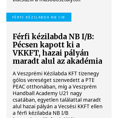
FÉRFI KÉZILABDA NB I/B
Férfi kézilabda NB I/B:
Pécsen kapott ki a
VKKFT, hazai pályán
maradt alul az akadémia
A Veszprémi Kézilabda KFT tizenegy
gólos vereséget szenvedett a PTE
PEAC otthonában, míg a Veszprém
Handball Academy U21 nagy
csatában, egyetlen találattal maradt
alul hazai pályán a Vecsési KKFT ellen
a férfi kézilabda NB I/B