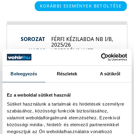
KORÁBBI ESEMÉNYEK BETÖLTÉSE
SOROZAT
FÉRFI KÉZILABDA NB I/B,
2025/26
HAZAI
VESZPRÉMI KKFT
VENDÉG
BÉKÉSI FKC
IDŐPONT
2026. MÁJUS 9. 18:00
HELYSZÍN
DEVM KÖZHASZNÚ
ALAPÍTVÁNY
Beleegyezés
Részletek
A sütikről
SPORTCSARNOK,
VESZPRÉM
EREDMÉNY
23-34
Ez a weboldal sütiket használ
RÉSZLETEK
Sütiket használunk a tartalmak és hirdetések személyre
szabásához, közösségi funkciók biztosításához,
valamint weboldalforgalmunk elemzéséhez. Ezenkívül
közösségi média-, hirdető- és elemező partnereinkkel
megosztjuk az Ön weboldalhasználatra vonatkozó