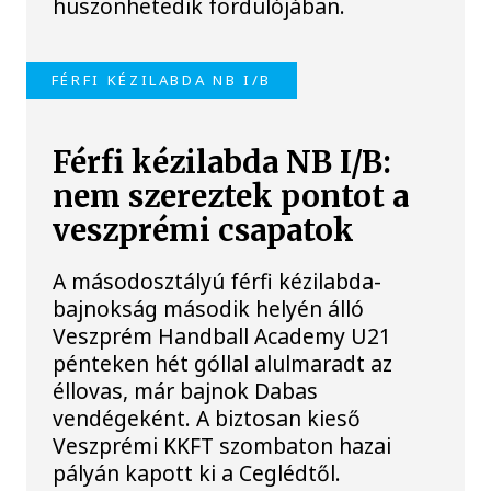
huszonhetedik fordulójában.
FÉRFI KÉZILABDA NB I/B
Férfi kézilabda NB I/B:
nem szereztek pontot a
veszprémi csapatok
A másodosztályú férfi kézilabda-
bajnokság második helyén álló
Veszprém Handball Academy U21
pénteken hét góllal alulmaradt az
éllovas, már bajnok Dabas
vendégeként. A biztosan kieső
Veszprémi KKFT szombaton hazai
pályán kapott ki a Ceglédtől.