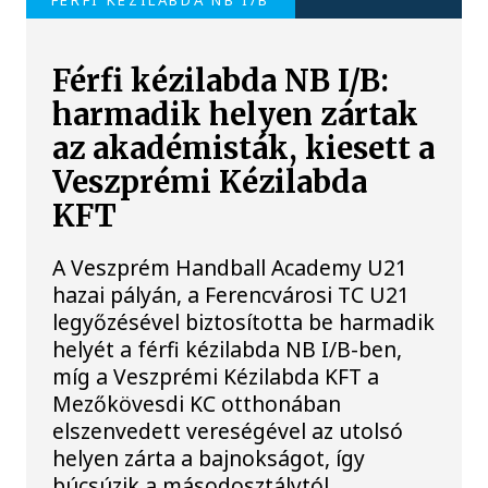
Férfi kézilabda NB I/B:
harmadik helyen zártak
az akadémisták, kiesett a
Veszprémi Kézilabda
KFT
A Veszprém Handball Academy U21
hazai pályán, a Ferencvárosi TC U21
legyőzésével biztosította be harmadik
helyét a férfi kézilabda NB I/B-ben,
míg a Veszprémi Kézilabda KFT a
Mezőkövesdi KC otthonában
elszenvedett vereségével az utolsó
helyen zárta a bajnokságot, így
búcsúzik a másodosztálytól.