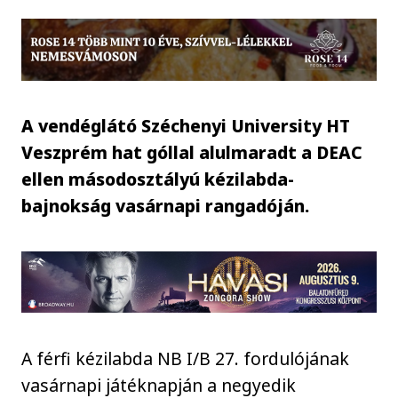
A vendéglátó Széchenyi University HT
Veszprém hat góllal alulmaradt a DEAC
ellen másodosztályú kézilabda-
bajnokság vasárnapi rangadóján.
A férfi kézilabda NB I/B 27. fordulójának
vasárnapi játéknapján a negyedik