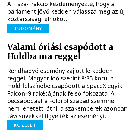
A Tisza-frakció kezdeményezte, hogy a
parlament jövő kedden válassza meg az új
köztársasági elnököt.
TUDOMÁNY
Valami óriási csapódott a
Holdba ma reggel
Rendhagyó esemény zajlott le kedden
reggel. Magyar idő szerint 8:35 körül a
Hold felszínébe csapódott a SpaceX egyik
Falcon–9 rakétájának felső fokozata. A
becsapódást a Földről szabad szemmel
nem lehetett látni, a szakemberek azonban
távcsövekkel figyelték az eseményt.
KÖZÉLET