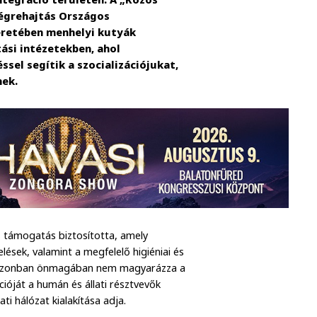
végrehajtás Országos
eretében menhelyi kutyák
ási intézetekben, ahol
sel segítik a szocializációjukat,
nek.
os támogatás biztosította, amely
lések, valamint a megfelelő higiéniai és
ra azonban önmagában nem magyarázza a
ióját a humán és állati résztvevők
i hálózat kialakítása adja.