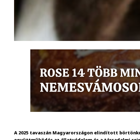
A 2025 tavaszán Magyarországon elindított börtön
együttműködés az állatvédelem és a társadalmi rein