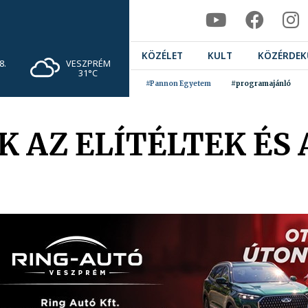
KÖZÉLET
KULT
KÖZÉRDEK
VESZPRÉM
8.
31°C
#Pannon Egyetem
#programajánló
K AZ ELÍTÉLTEK ÉS