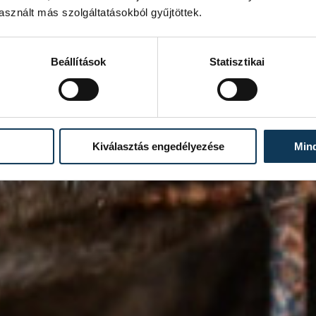
sznált más szolgáltatásokból gyűjtöttek.
Beállítások
Statisztikai
Kiválasztás engedélyezése
Min