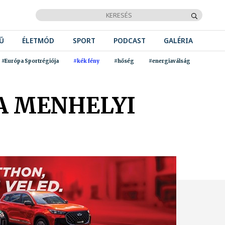
Ű
ÉLETMÓD
SPORT
PODCAST
GALÉRIA
#Európa Sportrégiója
#kék fény
#hőség
#energiaválság
 A MENHELYI