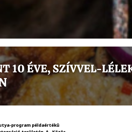
kutya-program példaértékű
tegráció területén. A „Közös