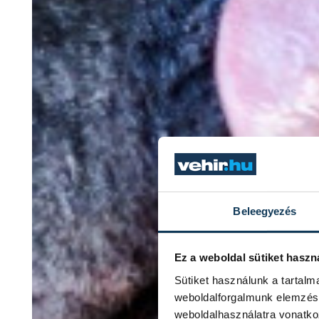
Beleegyezés
Ez a weboldal sütiket haszn
Sütiket használunk a tartal
weboldalforgalmunk elemzésé
weboldalhasználatra vonatko