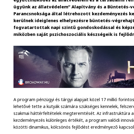
ügyünk az állatvédelem” Alapítvány és a Büntetés-
Parancsnoksága által létrehozott kezdeményezés k
kerülnek ideiglenes elhelyezésre büntetés-végrehajt
fogvatartottak napi szintű gondoskodással és képzés
miközben saját pszichoszociális készségeik is fejlőd
A program pénzügyi és tárgyi alapjait közel 17 millió forint
lehetővé tette a kutyák számára szükséges kennelek, felszere
szakmai háttérfeltételek megteremtését. Az infrastruktú
kezdeményezés különleges értékét, a program valódi innovác
közötti dinamikus, kölcsönös fejlődést eredményező kapcsolat