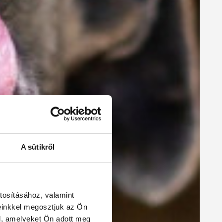
A sütikről
tosításához, valamint
einkkel megosztjuk az Ön
l, amelyeket Ön adott meg