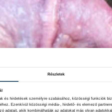
Részletek
ál
mak és hirdetések személyre szabásához, közösségi funkciók biz
hez. Ezenkívül közösségi média-, hirdető- és elemező partner
zó adatait, akik kombinálhatják az adatokat más olyan adatokka