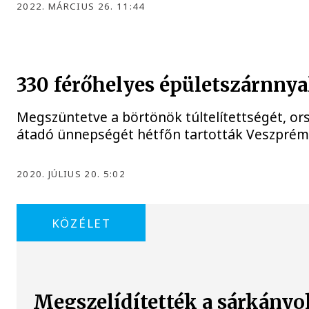
2022. MÁRCIUS 26. 11:44
330 férőhelyes épületszárnnya
Megszüntetve a börtönök túltelítettségét, ors
átadó ünnepségét hétfőn tartották Veszprém
2020. JÚLIUS 20. 5:02
KÖZÉLET
Megszelídítették a sárkányo