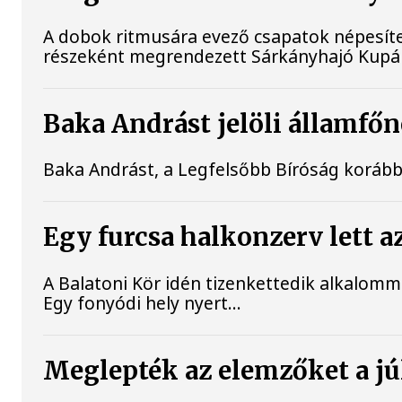
A dobok ritmusára evező csapatok népesíte
részeként megrendezett Sárkányhajó Kupán c
Baka Andrást jelöli államfőn
Baka Andrást, a Legfelsőbb Bíróság korábbi 
Egy furcsa halkonzerv lett a
A Balatoni Kör idén tizenkettedik alkalomma
Egy fonyódi hely nyert...
Meglepték az elemzőket a júl