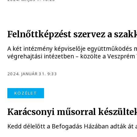
Felnőttképzést szervez a sza
A két intézmény képviselője együttműködés m
végrehajtási intézetben – közölte a Veszprém
2024. JANUÁR 31. 9:33
KÖZÉLET
Karácsonyi műsorral készültek
Kedd délelőtt a Befogadás Házában adták át a 