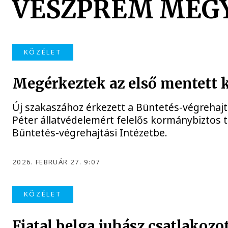
VESZPRÉM MEGY
KÖZÉLET
Megérkeztek az első mentett 
Új szakaszához érkezett a Büntetés-végrehaj
Péter állatvédelemért felelős kormánybizto
Büntetés-végrehajtási Intézetbe.
2026. FEBRUÁR 27. 9:07
KÖZÉLET
Fiatal belga juhász csatlakozo