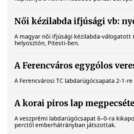
Női kézilabda ifjúsági vb: ny
A magyar női ifjúsági kézilabda-válogatott 
helyosztón, Pitesti-ben.
A Ferencváros egygólos vere
A Ferencvárosi TC labdarúgócsapata 2-1-r
A korai piros lap megpecsét
A veszprémi labdarúgócsapat 6–0-ra kikapo
perctől emberhátrányban játszottak.