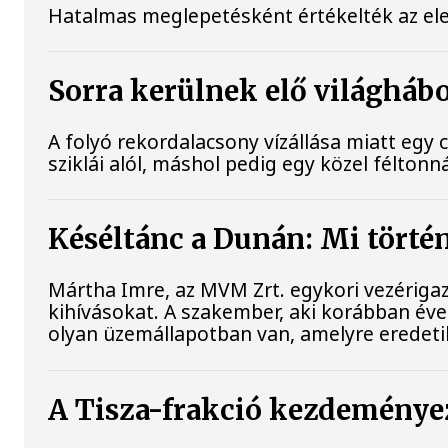
Hatalmas meglepetésként értékelték az elemz
Sorra kerülnek elő világhábo
A folyó rekordalacsony vízállása miatt eg
sziklái alól, máshol pedig egy közel féltonná
Késéltánc a Dunán: Mi történ
Mártha Imre, az MVM Zrt. egykori vezérigaz
kihívásokat. A szakember, aki korábban évek
olyan üzemállapotban van, amelyre eredeti
A Tisza-frakció kezdeményez