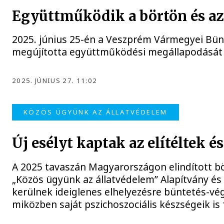
Együttműködik a börtön és a
2025. június 25-én a Veszprém Vármegyei Bün
megújította együttműködési megállapodását –
2025. JÚNIUS 27. 11:02
KÖZÖS ÜGYÜNK AZ ÁLLATVÉDELEM
Új esélyt kaptak az elítéltek 
A 2025 tavaszán Magyarországon elindított b
„Közös ügyünk az állatvédelem” Alapítvány é
kerülnek ideiglenes elhelyezésre büntetés-vég
miközben saját pszichoszociális készségeik is 