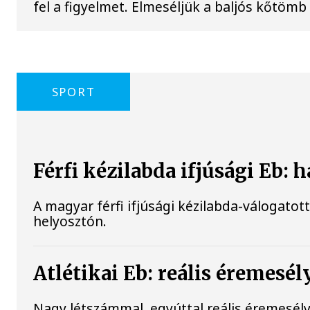
fel a figyelmet. Elmeséljük a baljós kőtömb
SPORT
Férfi kézilabda ifjúsági Eb: 
A magyar férfi ifjúsági kézilabda-válogatot
helyosztón.
Atlétikai Eb: reális éremes
Nagy létszámmal, egyúttal reális éremesél