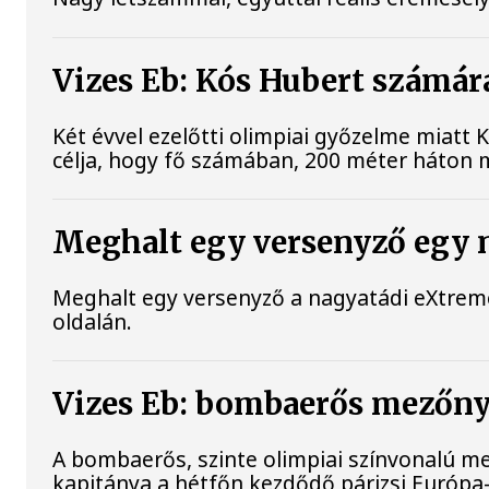
Vizes Eb: Kós Hubert számár
Két évvel ezelőtti olimpiai győzelme miat
célja, hogy fő számában, 200 méter háton m
Meghalt egy versenyző egy 
Meghalt egy versenyző a nagyatádi eXtreme
oldalán.
Vizes Eb: bombaerős mezőny
A bombaerős, szinte olimpiai színvonalú m
kapitánya a hétfőn kezdődő párizsi Európ