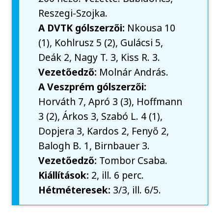
Reszegi-Szojka.
A DVTK gólszerzői:
Nkousa 10
(1), Kohlrusz 5 (2), Gulácsi 5,
Deák 2, Nagy T. 3, Kiss R. 3.
Vezetőedző:
Molnár András.
A Veszprém gólszerzői:
Horváth 7, Apró 3 (3), Hoffmann
3 (2), Árkos 3, Szabó L. 4 (1),
Dopjera 3, Kardos 2, Fenyő 2,
Balogh B. 1, Birnbauer 3.
Vezetőedző:
Tombor Csaba.
Kiállítások:
2, ill. 6 perc.
Hétméteresek:
3/3, ill. 6/5.