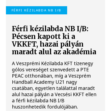
FÉRFI KÉZILABDA NB I/B
Férfi kézilabda NB I/B:
Pécsen kapott ki a
VKKFT, hazai pályán
maradt alul az akadémia
A Veszprémi Kézilabda KFT tizenegy
gólos vereséget szenvedett a PTE
PEAC otthonában, míg a Veszprém
Handball Academy U21 nagy
csatában, egyetlen találattal maradt
alul hazai pályán a Vecsési KKFT ellen
a férfi kézilabda NB I/B
huszonhetedik fordulójában.