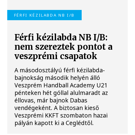
FÉRFI KÉZILABDA NB I/B
Férfi kézilabda NB I/B:
nem szereztek pontot a
veszprémi csapatok
A másodosztályú férfi kézilabda-
bajnokság második helyén álló
Veszprém Handball Academy U21
pénteken hét góllal alulmaradt az
éllovas, már bajnok Dabas
vendégeként. A biztosan kieső
Veszprémi KKFT szombaton hazai
pályán kapott ki a Ceglédtől.