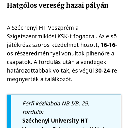
Hatgólos vereség hazai pályán
A Széchenyi HT Veszprém a
Szigetszentmiklósi KSK-t fogadta . Az első
játékrész szoros küzdelmet hozott,
16-16
-
os részeredménnyel vonultak pihenőre a
csapatok. A fordulás után a vendégek
határozottabbak voltak, és végül
30-24
-re
megnyerték a találkozót.
Férfi kézilabda NB I/B, 29.
forduló:
Széchenyi University HT