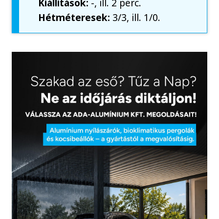
Kiállítások:
-, ill. 2 perc.
Hétméteresek:
3/3, ill. 1/0.