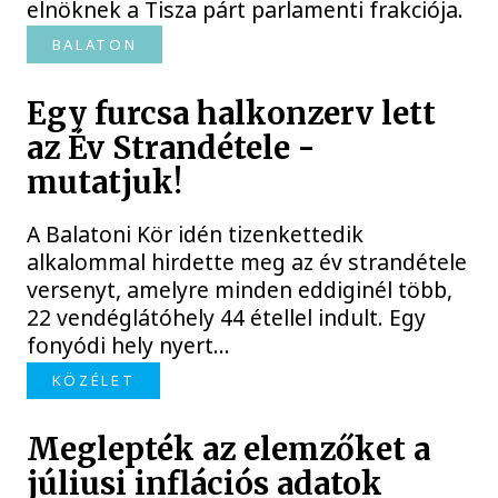
elnöknek a Tisza párt parlamenti frakciója.
BALATON
Egy furcsa halkonzerv lett
az Év Strandétele -
mutatjuk!
A Balatoni Kör idén tizenkettedik
alkalommal hirdette meg az év strandétele
versenyt, amelyre minden eddiginél több,
22 vendéglátóhely 44 étellel indult. Egy
fonyódi hely nyert...
KÖZÉLET
Meglepték az elemzőket a
júliusi inflációs adatok