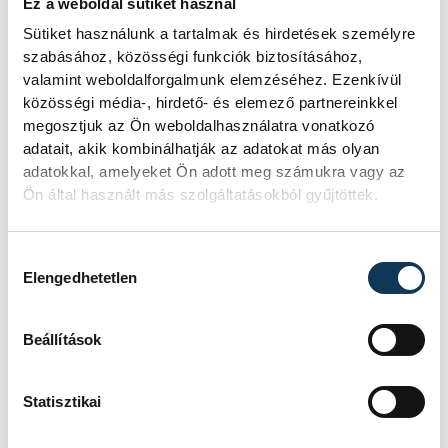
Ez a weboldal sütiket használ
Sütiket használunk a tartalmak és hirdetések személyre
KORÁBBI ESEMÉNYEK BETÖLTÉSE
szabásához, közösségi funkciók biztosításához,
valamint weboldalforgalmunk elemzéséhez. Ezenkívül
közösségi média-, hirdető- és elemező partnereinkkel
megosztjuk az Ön weboldalhasználatra vonatkozó
adatait, akik kombinálhatják az adatokat más olyan
SOROZAT
FÉRFI KÉZILABDA NB I/B
adatokkal, amelyeket Ön adott meg számukra vagy az
2025/26
Ön által használt más szolgáltatásokból gyűjtöttek.
HAZAI
BÉKÉSI FKC
VENDÉG
VESZPRÉM HANDBALL
ACADEMY U21
Hozzájárulás kiválasztása
IDŐPONT
2026. MÁJUS 23. 18:00
Elengedhetetlen
HELYSZÍN
BÉKÉS, VÁROSI
SPORTCSARNOK
EREDMÉNY
33-32
Beállítások
RÉSZLETEK
Statisztikai