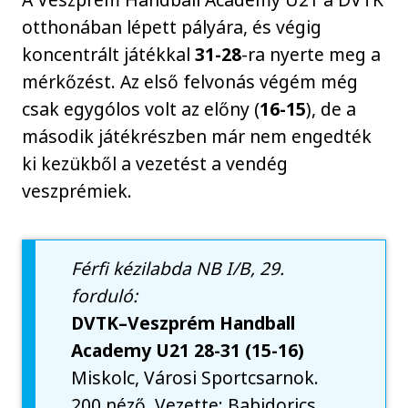
otthonában lépett pályára, és végig
koncentrált játékkal
31-28
-ra nyerte meg a
mérkőzést. Az első felvonás végém még
csak egygólos volt az előny (
16-15
), de a
második játékrészben már nem engedték
ki kezükből a vezetést a vendég
veszprémiek.
Férfi kézilabda NB I/B, 29.
forduló:
DVTK–Veszprém Handball
Academy U21 28-31 (15-16)
Miskolc, Városi Sportcsarnok.
200 néző. Vezette: Babidorics,