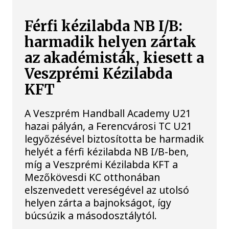
Férfi kézilabda NB I/B:
harmadik helyen zártak
az akadémisták, kiesett a
Veszprémi Kézilabda
KFT
A Veszprém Handball Academy U21
hazai pályán, a Ferencvárosi TC U21
legyőzésével biztosította be harmadik
helyét a férfi kézilabda NB I/B-ben,
míg a Veszprémi Kézilabda KFT a
Mezőkövesdi KC otthonában
elszenvedett vereségével az utolsó
helyen zárta a bajnokságot, így
búcsúzik a másodosztálytól.