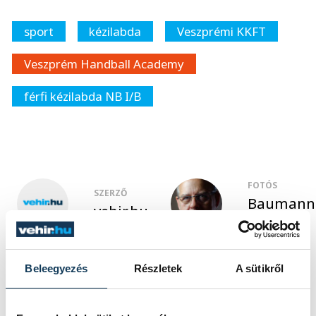
sport
kézilabda
Veszprémi KKFT
Veszprém Handball Academy
férfi kézilabda NB I/B
FOTÓS
SZERZŐ
Baumann
vehir.hu
Béla
Beleegyezés
Részletek
A sütikről
Események