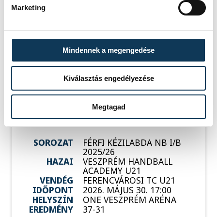
SOROZAT
FÉRFI KÉZILABDA NB I/B,
Marketing
2025/26
HAZAI
MEZŐKÖVESDI KC
VENDÉG
VESZPRÉMI KKFT
IDŐPONT
2026. MÁJUS 30. 16:00
Mindennek a megengedése
HELYSZÍN
VÁROSI SPORTCSARNOK,
MEZŐKÖVESD
EREDMÉNY
37-29
Kiválasztás engedélyezése
RÉSZLETEK
Megtagad
SOROZAT
FÉRFI KÉZILABDA NB I/B
2025/26
HAZAI
VESZPRÉM HANDBALL
ACADEMY U21
VENDÉG
FERENCVÁROSI TC U21
IDŐPONT
2026. MÁJUS 30. 17:00
HELYSZÍN
ONE VESZPRÉM ARÉNA
EREDMÉNY
37-31