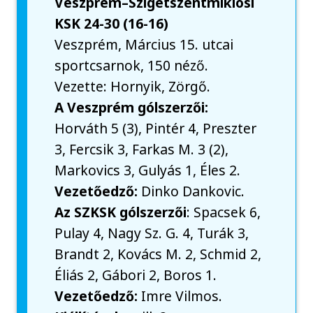
Veszprém–Szigetszentmiklósi
KSK 24-30 (16-16)
Veszprém, Március 15. utcai
sportcsarnok, 150 néző.
Vezette: Hornyik, Zörgő.
A Veszprém gólszerzői:
Horváth 5 (3), Pintér 4, Preszter
3, Fercsik 3, Farkas M. 3 (2),
Markovics 3, Gulyás 1, Éles 2.
Vezetőedző:
Dinko Dankovic.
Az SZKSK gólszerzői
: Spacsek 6,
Pulay 4, Nagy Sz. G. 4, Turák 3,
Brandt 2, Kovács M. 2, Schmid 2,
Éliás 2, Gábori 2, Boros 1.
Vezetőedző:
Imre Vilmos.