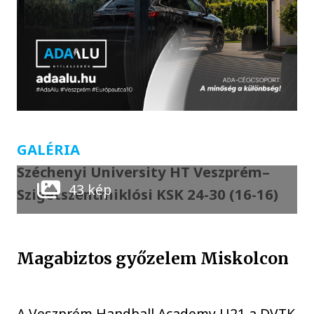
GALÉRIA
Széchenyi University HT Veszprém–
43 kép
Szigetszentmiklósi KSK 24-30 (16-16)
Magabiztos győzelem Miskolcon
A Veszprém Handball Academy U21 a DVTK