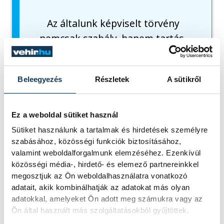
Az általunk képviselt törvény
nemcsak szabály, hanem tartás,
és a rend nem csupán
intézkedés, hanem méltóság.
Beleegyezés
Részletek
A sütikről
De a világ nem mindig ezt látja,
néha elég egy elcsúszott
döntés, egy rossz válasz, s már
Ez a weboldal sütiket használ
nem ember vagy, hanem egy
Sütiket használunk a tartalmak és hirdetések személyre
Hiba, egy Cím, egy Cikk, egy
szabásához, közösségi funkciók biztosításához,
valamint weboldalforgalmunk elemzéséhez. Ezenkívül
elítélt szolgálat, egy megítélés.
közösségi média-, hirdető- és elemező partnereinkkel
Két világ közt egyensúlyozunk,
megosztjuk az Ön weboldalhasználatra vonatkozó
hol egyikben féltve szeretünk, a
adatait, akik kombinálhatják az adatokat más olyan
adatokkal, amelyeket Ön adott meg számukra vagy az
másikban féltve szolgálunk, és
Ön által használt más szolgáltatásokból gyűjtöttek.
közben élni próbálunk…