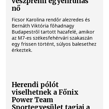
veszprémi egyenruhás
nő
Ficsor Karolina rendőr alezredes és
Bernáth Viktória főhadnagy
Budapestről tartott hazafelé, amikor
az M7-es székesfehérvári szakaszán
egy frissen történt, súlyos balesethez
érkeztek.
Herendi pólót
viselhetnek a Főnix
Power Team
Sportegyesület tagjai a