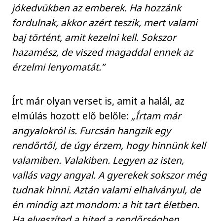
jókedvükben az emberek. Ha hozzánk
fordulnak, akkor azért teszik, mert valami
baj történt, amit kezelni kell. Sokszor
hazamész, de viszed magaddal ennek az
érzelmi lenyomatát.”
Írt már olyan verset is, amit a halál, az
elmúlás hozott elő belőle:
„Írtam már
angyalokról is. Furcsán hangzik egy
rendőrtől, de úgy érzem, hogy hinnünk kell
valamiben. Valakiben. Legyen az isten,
vallás vagy angyal. A gyerekek sokszor még
tudnak hinni. Aztán valami elhalványul, de
én mindig azt mondom: a hit tart életben.
Ha elveszíted a hited a rendőrségben,