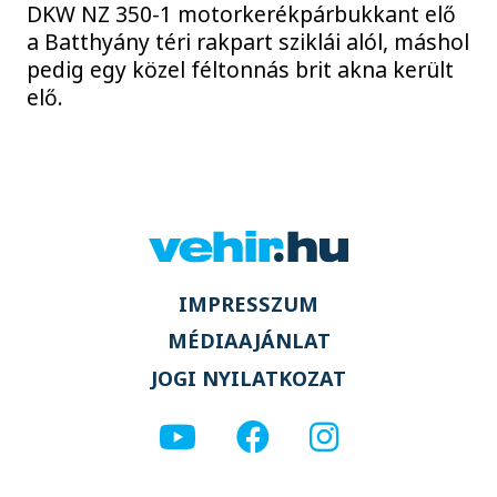
DKW NZ 350-1 motorkerékpárbukkant elő
a Batthyány téri rakpart sziklái alól, máshol
pedig egy közel féltonnás brit akna került
elő.
IMPRESSZUM
MÉDIAAJÁNLAT
JOGI NYILATKOZAT