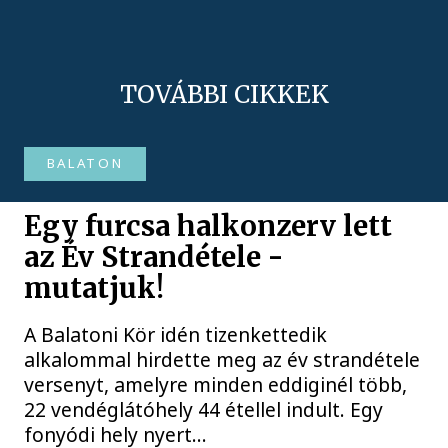
TOVÁBBI CIKKEK
BALATON
Egy furcsa halkonzerv lett
az Év Strandétele -
mutatjuk!
A Balatoni Kör idén tizenkettedik
alkalommal hirdette meg az év strandétele
versenyt, amelyre minden eddiginél több,
22 vendéglátóhely 44 étellel indult. Egy
fonyódi hely nyert...