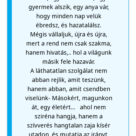
gyermek alszik, egy anya vár,
hogy minden nap velük
ébredsz, és hazatalálsz.
Mégis vállaljuk, újra és újra,
mert a rend nem csak szakma,
hanem hivatás,.. hol a világunk
másik fele hazavár.
A láthatatlan szolgálat nem
abban rejlik, amit teszünk,
hanem abban, amit csendben
viselünk- Másokért, magunkon
át, egy életért… ahol nem
sziréna hangja, hanem a
szívverés hangtalan zaja kísér
utadon, és mutatja az irányt,