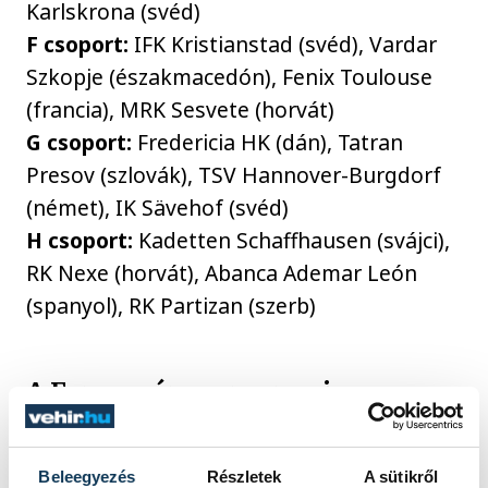
Karlskrona (svéd)
F csoport:
IFK Kristianstad (svéd), Vardar
Szkopje (északmacedón), Fenix Toulouse
(francia), MRK Sesvete (horvát)
G csoport:
Fredericia HK (dán), Tatran
Presov (szlovák), TSV Hannover-Burgdorf
(német), IK Sävehof (svéd)
H csoport:
Kadetten Schaffhausen (svájci),
RK Nexe (horvát), Abanca Ademar León
(spanyol), RK Partizan (szerb)
A Ferencváros programja:
október 14., kedd:
FTC-Green Collect -
Beleegyezés
Részletek
A sütikről