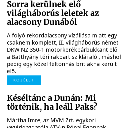
Sorra kerülnek elő
világháborús leletek az
alacsony Dunából
A folyó rekordalacsony vízállása miatt egy
csaknem komplett, II. világháborús német
DKW NZ 350-1 motorkerékpárbukkant elő
a Batthyány téri rakpart sziklái alól, máshol
pedig egy közel féltonnás brit akna került
elő.
KÖZÉLET
Késéltánc a Dunán: Mi
történik, ha leáll Paks?
Mártha Imre, az MVM Zrt. egykori
vezérigazgatója ATV-n Rónai Egonnak