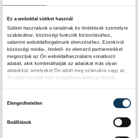
HF Karlskrona
október 21., kedd:
SL Benfica - FTC-
Ez a weboldal sütiket használ
Green Collect
Sütiket használunk a tartalmak és hirdetések személyre
november 11., kedd
: FTC-Green
szabásához, közösségi funkciók biztosításához,
Collect - MT Melsungen
valamint weboldalforgalmunk elemzéséhez. Ezenkívül
közösségi média-, hirdető- és elemező partnereinkkel
november 18., kedd
: MT Melsungen -
megosztjuk az Ön weboldalhasználatra vonatkozó
FTC-Green Collect
adatait, akik kombinálhatják az adatokat más olyan
november 25., kedd
: HF Karlskrona -
adatokkal, amelyeket Ön adott meg számukra vagy az
Ön által használt más szolgáltatásokból gyűjtöttek.
FTC-Green Collect
december 2., kedd:
FTC-Green Collect
Hozzájárulás kiválasztása
- SL Benfica
Elengedhetetlen
Beállítások
sport
kézilabda
ország-világ