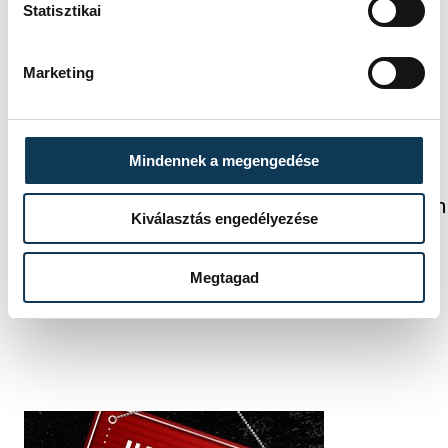
Ferencváros
Statisztikai
férfi kézilabda Európa-liga
Marketing
Mindennek a megengedése
FOTÓS
SZERZŐ
Baumann
vehir.hu
Kiválasztás engedélyezése
Béla
Megtagad