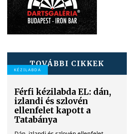
TOVÁBBI CIKKEK
KÉZILABDA
Férfi kézilabda EL: dán,
izlandi és szlovén
ellenfelet kapott a
Tatabánya
Dán, izlandi és szlovén ellenfelet