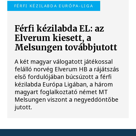
FÉRFI KÉZILABDA EURÓPA-LIGA
Férfi kézilabda EL: az
Elverum kiesett, a
Melsungen továbbjutott
A két magyar válogatott játékossal
felálló norvég Elverum HB a rájátszás
első fordulójában búcsúzott a férfi
kézilabda Európa Ligában, a három
magyart foglalkoztató német MT
Melsungen viszont a negyeddöntőbe
jutott.