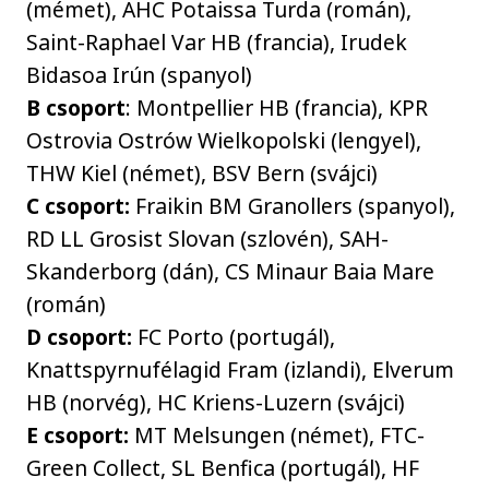
(mémet), AHC Potaissa Turda (román),
Saint-Raphael Var HB (francia), Irudek
Bidasoa Irún (spanyol)
B csoport
: Montpellier HB (francia), KPR
Ostrovia Ostrów Wielkopolski (lengyel),
THW Kiel (német), BSV Bern (svájci)
C csoport:
Fraikin BM Granollers (spanyol),
RD LL Grosist Slovan (szlovén), SAH-
Skanderborg (dán), CS Minaur Baia Mare
(román)
D csoport:
FC Porto (portugál),
Knattspyrnufélagid Fram (izlandi), Elverum
HB (norvég), HC Kriens-Luzern (svájci)
E csoport:
MT Melsungen (német), FTC-
Green Collect, SL Benfica (portugál), HF