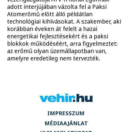
adott interjújában vázolta fel a Paksi
Atomerőmű előtt álló példátlan
technológiai kihívásokat. A szakember, aki
korábban éveken át felelt a hazai
energetikai fejlesztésekért és a paksi
blokkok működéséért, arra figyelmeztet:
az erőmű olyan üzemállapotban van,
amelyre eredetileg nem tervezték.
IMPRESSZUM
MÉDIAAJÁNLAT