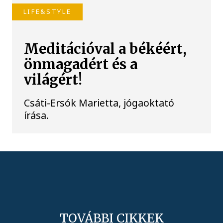
LIFE&STYLE
Meditációval a békéért,
önmagadért és a
világért!
Csáti-Ersók Marietta, jógaoktató
írása.
TOVÁBBI CIKKEK