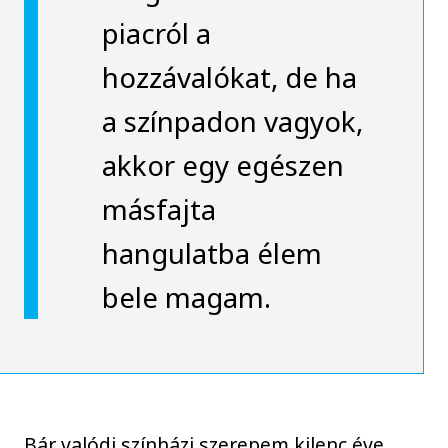
piacról a
hozzávalókat, de ha
a színpadon vagyok,
akkor egy egészen
másfajta
hangulatba élem
bele magam.
Bár valódi színházi szerepem kilenc éve