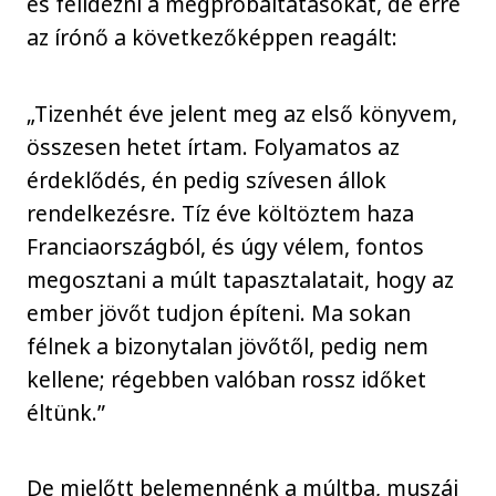
és felidézni a megpróbáltatásokat, de erre
az írónő a következőképpen reagált:
„Tizenhét éve jelent meg az első könyvem,
összesen hetet írtam. Folyamatos az
érdeklődés, én pedig szívesen állok
rendelkezésre. Tíz éve költöztem haza
Franciaországból, és úgy vélem, fontos
megosztani a múlt tapasztalatait, hogy az
ember jövőt tudjon építeni. Ma sokan
félnek a bizonytalan jövőtől, pedig nem
kellene; régebben valóban rossz időket
éltünk.”
De mielőtt belemennénk a múltba, muszáj