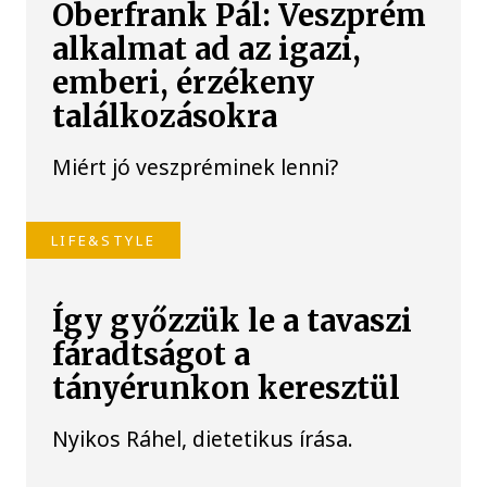
Oberfrank Pál: Veszprém
alkalmat ad az igazi,
emberi, érzékeny
találkozásokra
Miért jó veszpréminek lenni?
LIFE&STYLE
Így győzzük le a tavaszi
fáradtságot a
tányérunkon keresztül
Nyikos Ráhel, dietetikus írása.