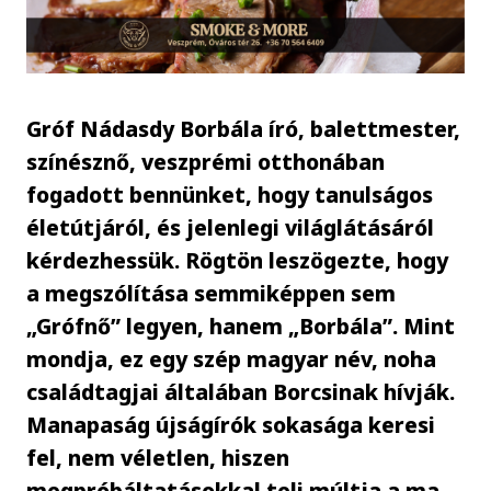
Gróf Nádasdy Borbála író, balettmester,
színésznő, veszprémi otthonában
fogadott bennünket, hogy tanulságos
életútjáról, és jelenlegi világlátásáról
kérdezhessük. Rögtön leszögezte, hogy
a megszólítása semmiképpen sem
„Grófnő” legyen, hanem „Borbála”. Mint
mondja, ez egy szép magyar név, noha
családtagjai általában Borcsinak hívják.
Manapaság újságírók sokasága keresi
fel, nem véletlen, hiszen
megpróbáltatásokkal teli múltja a ma