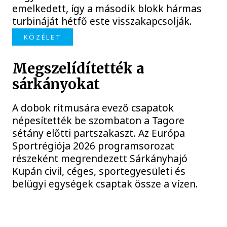
emelkedett, így a második blokk hármas
turbináját hétfő este visszakapcsolják.
KÖZÉLET
Megszelídítették a
sárkányokat
A dobok ritmusára evező csapatok
népesítették be szombaton a Tagore
sétány előtti partszakaszt. Az Európa
Sportrégiója 2026 programsorozat
részeként megrendezett Sárkányhajó
Kupán civil, céges, sportegyesületi és
belügyi egységek csaptak össze a vízen.