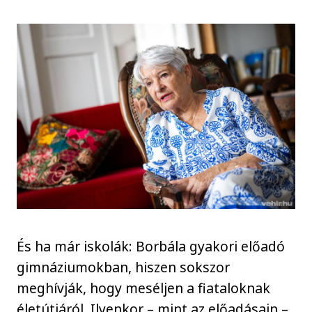
És ha már iskolák: Borbála gyakori előadó
gimnáziumokban, hiszen sokszor
meghívják, hogy meséljen a fiataloknak
életútjáról. Ilyenkor – mint az előadásain –