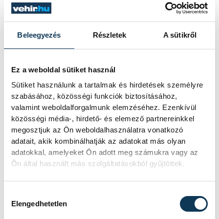
vágy pedig egy nagyon mélyről jövő
történésből ered: „A háború után
apukámat a Szovjetunióba vitték,
Beleegyezés
Részletek
A sütikről
édesanyám egyedül nevelt bennünket,
mindenünket elvették. Az akkori
Ez a weboldal sütiket használ
asszonyok, akik magukra maradva, a távoli
Sütiket használunk a tartalmak és hirdetések személyre
bizonytalanságban lévő férjeik hiánya
szabásához, közösségi funkciók biztosításához,
mellett tisztességesen felnevelték
valamint weboldalforgalmunk elemzéséhez. Ezenkívül
gyerekeiket, miközben nem tudták, a
közösségi média-, hirdető- és elemező partnereinkkel
megosztjuk az Ön weboldalhasználatra vonatkozó
férjük visszajön-e, minden tiszteletet
adatait, akik kombinálhatják az adatokat más olyan
megérdemelnek. Akkor megtapasztaltam,
adatokkal, amelyeket Ön adott meg számukra vagy az
milyen az, amikor széthullik a család.
Ön által használt más szolgáltatásokból gyűjtöttek.
Hozzájárulás kiválasztása
Aztán négy év malenkij robot után
Elengedhetetlen
visszatért édesapám, megtörten, betegen.