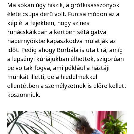
Ma sokan úgy hiszik, a grófkisasszonyok
élete csupa derű volt. Furcsa módon az a
kép él a fejekben, hogy színes
ruhácskáikban a kertben sétálgatva
napernyőikbe kapaszkodva mulatják az
időt. Pedig ahogy Borbála is utalt rá, amíg
a lepsényi kúriájukban élhettek, szigorúan
be voltak fogva, ami például a háztáji
munkát illetti, de a hiedelmekkel
ellentétben a személyzetnek is előre kellett
köszönniük.