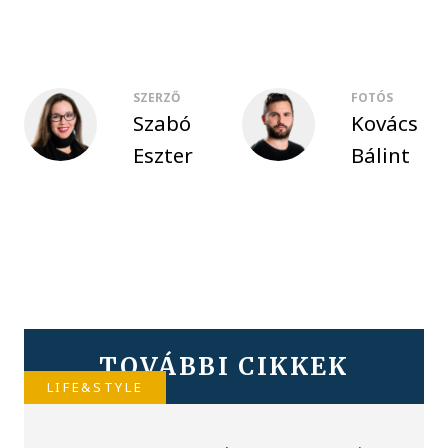
SZERZŐ
FOTÓS
Szabó
Kovács
Eszter
Bálint
TOVÁBBI CIKKEK
LIFE&STYLE