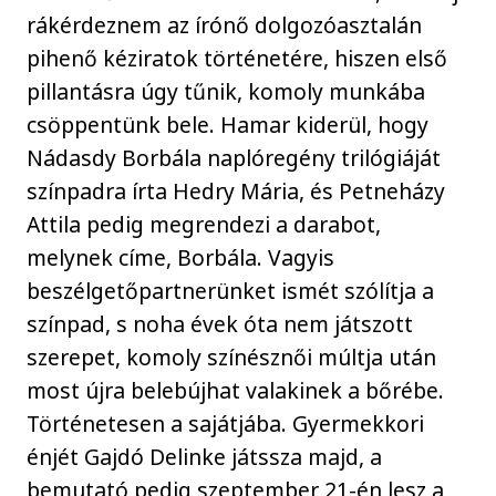
rákérdeznem az írónő dolgozóasztalán
pihenő kéziratok történetére, hiszen első
pillantásra úgy tűnik, komoly munkába
csöppentünk bele. Hamar kiderül, hogy
Nádasdy Borbála naplóregény trilógiáját
színpadra írta Hedry Mária, és Petneházy
Attila pedig megrendezi a darabot,
melynek címe, Borbála. Vagyis
beszélgetőpartnerünket ismét szólítja a
színpad, s noha évek óta nem játszott
szerepet, komoly színésznői múltja után
most újra belebújhat valakinek a bőrébe.
Történetesen a sajátjába. Gyermekkori
énjét Gajdó Delinke játssza majd, a
bemutató pedig szeptember 21-én lesz a