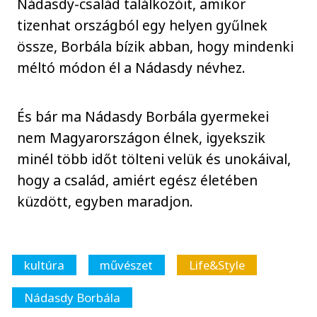
Nádasdy-család találkozóit, amikor
tizenhat országból egy helyen gyűlnek
össze, Borbála bízik abban, hogy mindenki
méltó módon él a Nádasdy névhez.
És bár ma Nádasdy Borbála gyermekei
nem Magyarországon élnek, igyekszik
minél több időt tölteni velük és unokáival,
hogy a család, amiért egész életében
küzdött, egyben maradjon.
kultúra
művészet
Life&Style
Nádasdy Borbála