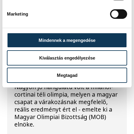
Marketing
TOVÁBBI CIKKEK
MILÁNÓ 2026
Mindennek a megengedése
Gyulay Zsolt: elképesztő
Kiválasztás engedélyezése
hangulata volt az
olimpiának
Megtagad
Nagyon jó hangulatú volt a milánói-
cortinai téli olimpia, melyen a magyar
csapat a várakozásnak megfelelő,
reális eredményt ért el - emelte ki a
Magyar Olimpiai Bizottság (MOB)
elnöke.