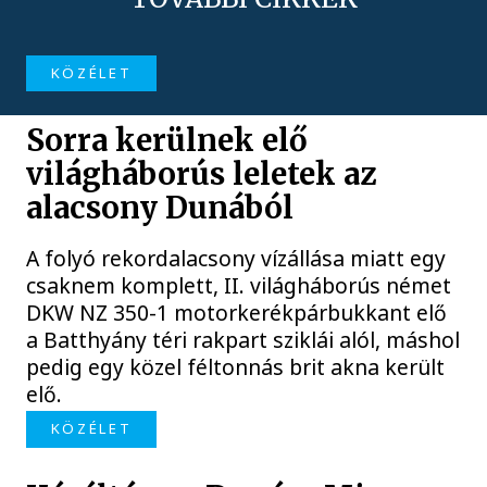
KÖZÉLET
Sorra kerülnek elő
világháborús leletek az
alacsony Dunából
A folyó rekordalacsony vízállása miatt egy
csaknem komplett, II. világháborús német
DKW NZ 350-1 motorkerékpárbukkant elő
a Batthyány téri rakpart sziklái alól, máshol
pedig egy közel féltonnás brit akna került
elő.
KÖZÉLET