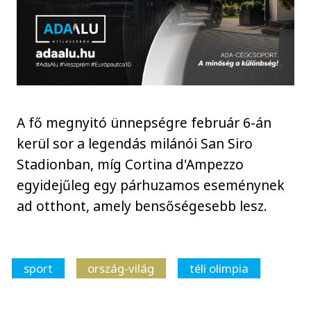
A fő megnyitó ünnepségre február 6-án
kerül sor a legendás milánói San Siro
Stadionban, míg Cortina d'Ampezzo
egyidejűleg egy párhuzamos eseménynek
ad otthont, amely bensőségesebb lesz.
sport
ország-világ
téli olimpia