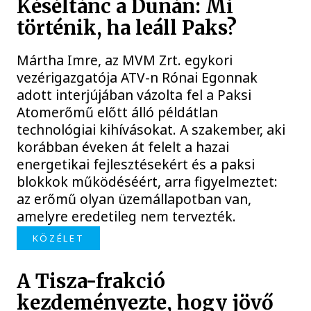
Késéltánc a Dunán: Mi
történik, ha leáll Paks?
Mártha Imre, az MVM Zrt. egykori
vezérigazgatója ATV-n Rónai Egonnak
adott interjújában vázolta fel a Paksi
Atomerőmű előtt álló példátlan
technológiai kihívásokat. A szakember, aki
korábban éveken át felelt a hazai
energetikai fejlesztésekért és a paksi
blokkok működéséért, arra figyelmeztet:
az erőmű olyan üzemállapotban van,
amelyre eredetileg nem tervezték.
KÖZÉLET
A Tisza-frakció
kezdeményezte, hogy jövő