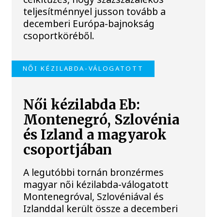
teljesítménnyel jusson tovább a
decemberi Európa-bajnokság
csoportköréből.
NŐI KÉZILABDA-VÁLOGATOTT
Női kézilabda Eb:
Montenegró, Szlovénia
és Izland a magyarok
csoportjában
A legutóbbi tornán bronzérmes
magyar női kézilabda-válogatott
Montenegróval, Szlovéniával és
Izlanddal került össze a decemberi