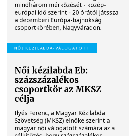
mindhárom mérkőzését - közép-
európai idő szerint - 20 órától játssza
a decemberi Európa-bajnokság
csoportkörében, Nagyváradon.
NŐI KÉZILABDA-VÁLOGATOTT
Női kézilabda Eb:
százszázalékos
csoportkör az MKSZ
célja
Ilyés Ferenc, a Magyar Kézilabda
Szövetség (MKSZ) elnöke szerint a
magyar női válogatott számára az a
célkitűzés, hogy százszázalékos