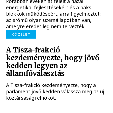
korábban éveken át felelt a hazai
energetikai fejlesztésekért és a paksi
blokkok működéséért, arra figyelmeztet:
az erőmű olyan üzemállapotban van,
amelyre eredetileg nem tervezték.
KÖZÉLET
A Tisza-frakció
kezdeményezte, hogy jövő
kedden legyen az
államfőválasztás
A Tisza-frakció kezdeményezte, hogy a
parlament jövő kedden válassza meg az új
köztársasági elnököt.