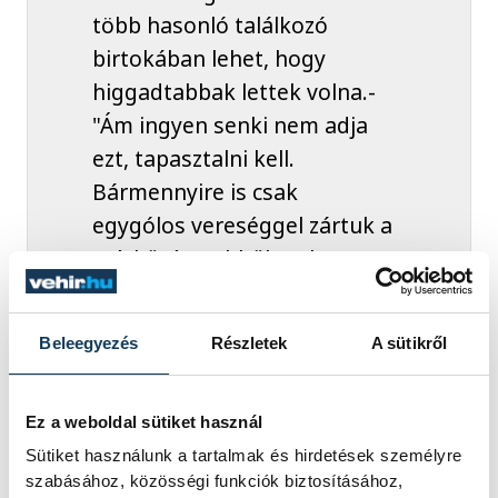
több hasonló találkozó
birtokában lehet, hogy
higgadtabbak lettek volna.-
"Ám ingyen senki nem adja
ezt, tapasztalni kell.
Bármennyire is csak
egygólos vereséggel zártuk a
mérkőzést, ebből csak
építkezni lehet és ez a játék
előre visz.
Beleegyezés
Részletek
A sütikről
Ez a weboldal sütiket használ
Kitért Vámos Petrára, aki betegség miatt
Sütiket használunk a tartalmak és hirdetések személyre
kihagyta a találkozót, mint elmondta, a
szabásához, közösségi funkciók biztosításához,