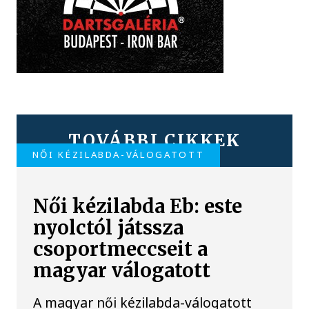
TOVÁBBI CIKKEK
NŐI KÉZILABDA-VÁLOGATOTT
Női kézilabda Eb: este
nyolctól játssza
csoportmeccseit a
magyar válogatott
A magyar női kézilabda-válogatott