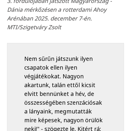
3. fordulójában játszott Magyarország -
Dánia mérkőzésen a rotterdami Ahoy
Arénában 2025. december 7-én.
MTI/Szigetváry Zsolt
Nem sűrűn játszunk ilyen
csapatok ellen ilyen
végjátékokat. Nagyon
akartunk, talán ettől kicsit
elvitt bennünket a hév, de
összességében szenzációsak
a lányaink, megmutatták
mire képesek, nagyon örülök
neki!" - szögezte le. Kitért rá: