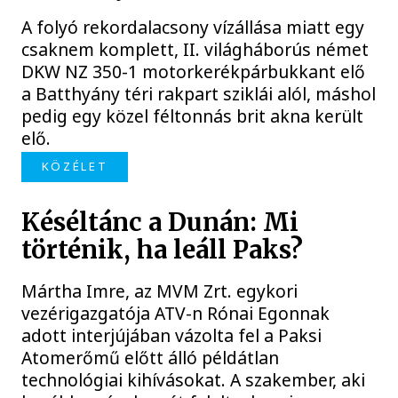
A folyó rekordalacsony vízállása miatt egy
csaknem komplett, II. világháborús német
DKW NZ 350-1 motorkerékpárbukkant elő
a Batthyány téri rakpart sziklái alól, máshol
pedig egy közel féltonnás brit akna került
elő.
KÖZÉLET
Késéltánc a Dunán: Mi
történik, ha leáll Paks?
Mártha Imre, az MVM Zrt. egykori
vezérigazgatója ATV-n Rónai Egonnak
adott interjújában vázolta fel a Paksi
Atomerőmű előtt álló példátlan
technológiai kihívásokat. A szakember, aki