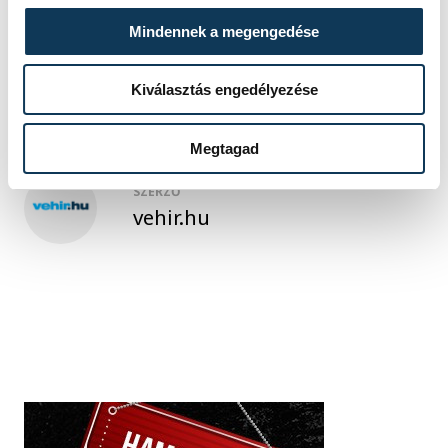
női kézilabda-válogatott
Mindennek a megengedése
Golovin Vlagyimir
Kiválasztás engedélyezése
Megtagad
SZERZŐ
vehir.hu