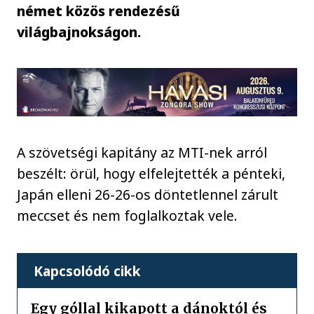
német közös rendezésű
világbajnokságon.
A szövetségi kapitány az MTI-nek arról
beszélt: örül, hogy elfelejtették a pénteki,
Japán elleni 26-26-os döntetlennel zárult
meccset és nem foglalkoztak vele.
Kapcsolódó cikk
Egy góllal kikapott a dánoktól és