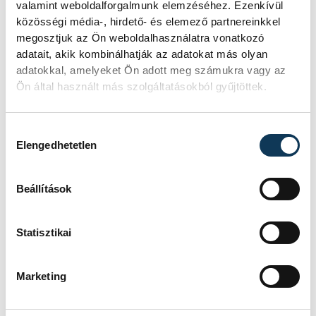
valamint weboldalforgalmunk elemzéséhez. Ezenkívül
betegséget egy ideje hordta magában a
közösségi média-, hirdető- és elemező partnereinkkel
nemzeti csapat kulcsszereplőjének számító
megosztjuk az Ön weboldalhasználatra vonatkozó
irányító, és a Japán elleni kiélezett meccs
adatait, akik kombinálhatják az adatokat más olyan
hozta ki belőle, ám bízik abban, hogy
adatokkal, amelyeket Ön adott meg számukra vagy az
Ön által használt más szolgáltatásokból gyűjtöttek.
három nap múlva már rendben lesz.
Hozzájárulás kiválasztása
A magyar válogatott ellenfele a szerdai
Elengedhetetlen
negyeddöntőben a címvédő francia és a
társházigazda holland csapat közül az lesz,
Beállítások
amely első helyen végez a III. csoport
hétfőn záruló küzdelmeiben.
Statisztikai
Marketing
sport
kézilabda
ország-világ