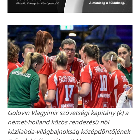
Golovin Vlagyimir szövetségi kapitány (k) a
német-holland közös rendezésű női
kézilabda-világbajnokság középdöntőjének