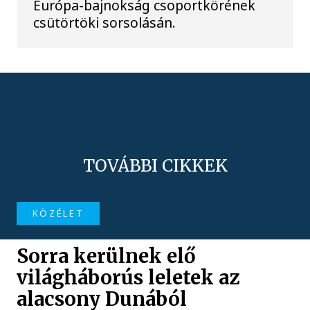
Európa-bajnokság csoportkörének
csütörtöki sorsolásán.
TOVÁBBI CIKKEK
KÖZÉLET
Sorra kerülnek elő
világháborús leletek az
alacsony Dunából