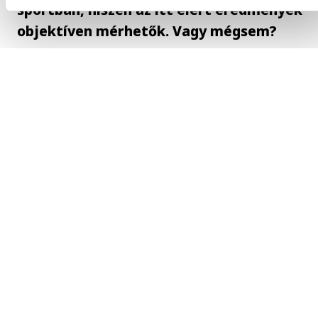
sportban, hiszen az itt elért eredmények
objektíven mérhetők. Vagy mégsem?
Sokszor egy sportágon belül is nehéz objektí
eldönteni, hogy ki(k) az év legjobbja(i). Példak
vegyük az atlétákat. Ha nem a versenyeken
szerzett érmek rangsorolnak, illetve azok sz
megegyező, akkor ki tudja objektíven eldönte
hogy a centik, a méterek és a másodpercek,
percek alapján egy dobó-, ugró- vagy
futóteljesítmény ér-e többet? De vegyünk egy