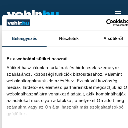
Beleegyezés
Részletek
A sütikről
AZ ÉV
CSÚCSTELJESÍTMÉNY
Ez a weboldal sütiket használ
Sütiket használunk a tartalmak és hirdetések személyre
SPORTBAN – LEHET-E
szabásához, közösségi funkciók biztosításához, valamint
IGAZSÁGOS
weboldalforgalmunk elemzéséhez. Ezenkívül közösségi
média-, hirdető- és elemező partnereinkkel megosztjuk az Ö
SORRENDET
weboldalhasználatra vonatkozó adatait, akik kombinálhatják
az adatokat más olyan adatokkal, amelyeket Ön adott meg
FELÁLLÍTANI?
számukra vagy az Ön által használt más szolgáltatásokból
gyűjtöttek.