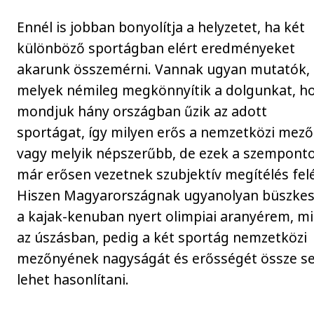
Ennél is jobban bonyolítja a helyzetet, ha két
különböző sportágban elért eredményeket
akarunk összemérni. Vannak ugyan mutatók,
melyek némileg megkönnyítik a dolgunkat, h
mondjuk hány országban űzik az adott
sportágat, így milyen erős a nemzetközi mező
vagy melyik népszerűbb, de ezek a szempont
már erősen vezetnek szubjektív megítélés felé
Hiszen Magyarországnak ugyanolyan büszke
a kajak-kenuban nyert olimpiai aranyérem, mi
az úszásban, pedig a két sportág nemzetközi
mezőnyének nagyságát és erősségét össze s
lehet hasonlítani.