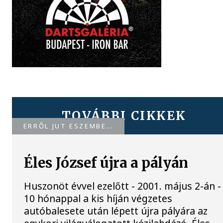
TOVÁBBI CIKKEK
ERRŐL JUT ESZEMBE…
Éles József újra a pályán
Huszonöt évvel ezelőtt - 2001. május 2-án -
10 hónappal a kis híján végzetes
autóbalesete után lépett újra pályára az