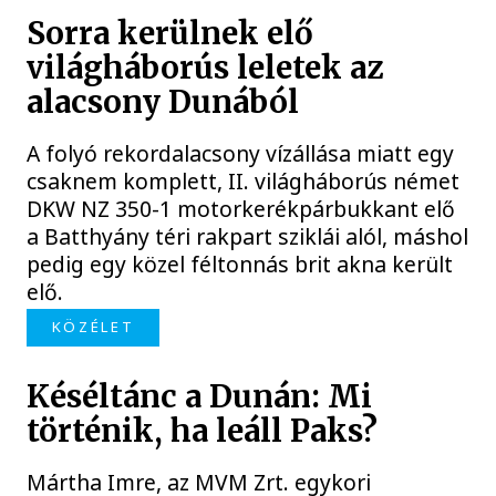
Sorra kerülnek elő
világháborús leletek az
alacsony Dunából
A folyó rekordalacsony vízállása miatt egy
csaknem komplett, II. világháborús német
DKW NZ 350-1 motorkerékpárbukkant elő
a Batthyány téri rakpart sziklái alól, máshol
pedig egy közel féltonnás brit akna került
elő.
KÖZÉLET
Késéltánc a Dunán: Mi
történik, ha leáll Paks?
Mártha Imre, az MVM Zrt. egykori