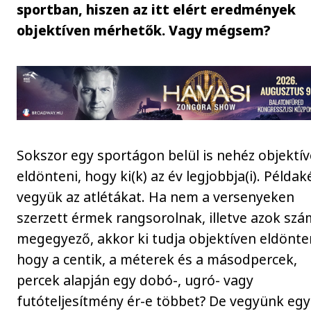
sportban, hiszen az itt elért eredmények
objektíven mérhetők. Vagy mégsem?
Sokszor egy sportágon belül is nehéz objektí
eldönteni, hogy ki(k) az év legjobbja(i). Példak
vegyük az atlétákat. Ha nem a versenyeken
szerzett érmek rangsorolnak, illetve azok sz
megegyező, akkor ki tudja objektíven eldönte
hogy a centik, a méterek és a másodpercek,
percek alapján egy dobó-, ugró- vagy
futóteljesítmény ér-e többet? De vegyünk egy