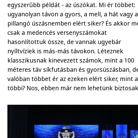
egyszerűbb példát - az úszókat. Mi ér többet:
ugyanolyan távon a gyors, a mell, a hát vagy 
pillangó úszásnemben elért siker? És akkor m
csak a medencés versenyszámokat
hasonlítottuk össze, de vannak ugyebár
nyíltvíziek is más-más távokon. Léteznek
klasszikusnak kinevezett számok, mint a 100
méteres táv síkfutásban és gyorsúszásban, d
valóban többet ér az ezeken elért siker, mint 
többi? Nos, ebben már nem lehetünk biztosak