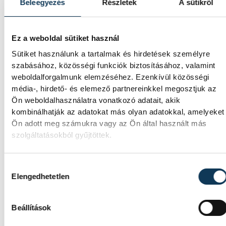
legjobbak között, ugyanis a szavazatok alapjá
Beleegyezés
Részletek
A sütikről
Molnár Attilának
, a Ferencváros atlétájának
fedettpályás Európa-bajnoki győzelme lett a
Ez a weboldal sütiket használ
2025-ös év sportpillanata. A kiváló 400-as fut
Sütiket használunk a tartalmak és hirdetések személyre
VEDAC-ban kezdett atletizálni
Tóthné Stupián
szabásához, közösségi funkciók biztosításához, valamint
weboldalforgalmunk elemzéséhez. Ezenkívül közösségi
Anikó
csoportjában, majd követte edzőjét az
média-, hirdető- és elemező partnereinkkel megosztjuk az
SVSE-be, és akkor igazolt a neves fővárosi
Ön weboldalhasználatra vonatkozó adatait, akik
klubhoz, amikor kinőtte a helyi kereteket.
kombinálhatják az adatokat más olyan adatokkal, amelyeket
Ön adott meg számukra vagy az Ön által használt más
Veszprém így is büszke lehet Molnár Attila
szolgáltatásokból gyűjtöttek.
eredményeire, hiszen itt kapta meg azokat az
alapokat, melyek nélkülözhetetlenek voltak a
Hozzájárulás kiválasztása
későbbi sikerek eléréséhez.
Elengedhetetlen
Beállítások
sport
Erről jut eszembe…
jegyzet