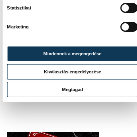
elismerés
Molnár Attila
Statisztikai
Nemzeti Sport Gála
Marketing
Mindennek a megengedése
SZERZŐ
Darcsi
Kiválasztás engedélyezése
István
Megtagad