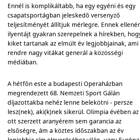
Ennél is komplikáltabb, ha egy egyéni és egy
csapatsportágban jeleskedő versenyző
teljesítményét állítjuk mérlegre. Ennek ellené
ilyentájt gyakran szerepelnek a hírekben, hog
kiket tartanak az elmúlt év legjobbjainak, ami
rendre nagy vitákat generál a közösségi
médiában.
A hétfőn este a budapesti Operaházban
megrendezett 68. Nemzeti Sport Gálán
díjazottakba nehéz lenne belekötni - persze
lesz(nek), aki(k)nek sikerül. Olimpia évében az
ott szerzett aranyérem sem garancia az
elsőségre, ám a köztes időszakban az év
legjobbja cím elnyeréséhez világ- vagy Európa