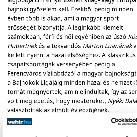
bajnoki győzelem kell. Ezekből pedig minden
évben több is akad, ami a magyar sport
erősségét bizonyítja. A leginkább kiemelt
számokban, férfi és női egyéniben az úszó
Kó
Hubertnek
és a tekvandós
Márton Luanának
v
kellett nyerni a hazai elsőséghez. A klasszikus
csapatsportágak versenyében pedig a
Ferencváros vízilabdázói a magyar bajnokságt
a Bajnokok Ligájáig minden hazai és nemzetk
tornát megnyertek, amin elindultak, így az s
volt meglepetés, hogy mesterüket,
Nyéki Balá
választották az elmúlt év edzőjének.
Egy volt veszprémi versenyző is helyet kapott