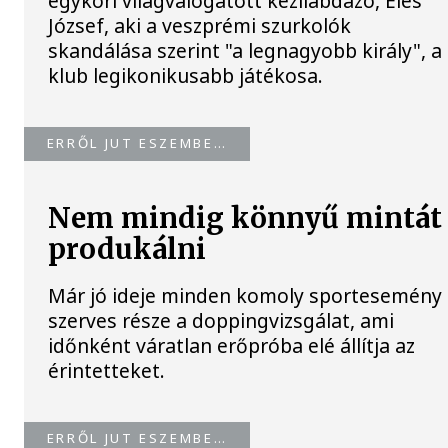
egykori világválogatott kézilabdázó, Éles
József, aki a veszprémi szurkolók
skandálása szerint "a legnagyobb király", a
klub legikonikusabb játékosa.
ERRŐL JUT ESZEMBE…
Nem mindig könnyű mintát
produkálni
Már jó ideje minden komoly sportesemény
szerves része a doppingvizsgálat, ami
időnként váratlan erőpróba elé állítja az
érintetteket.
ERRŐL JUT ESZEMBE…