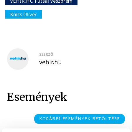
VEHIR.HU Futsal Veszprém
Knizs Olivér
SZERZŐ
vehir.hu
Események
KORÁBBI ESEMÉNYEK BETÖLTÉSE