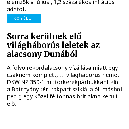
elemzők a júliusi, 1,2 százalékos inflációs
adatot.
KÖZÉLET
Sorra kerülnek elő
világháborús leletek az
alacsony Dunából
A folyó rekordalacsony vízállása miatt egy
csaknem komplett, II. világháborús német
DKW NZ 350-1 motorkerékpárbukkant elő
a Batthyány téri rakpart sziklái alól, máshol
pedig egy közel féltonnás brit akna került
elő.