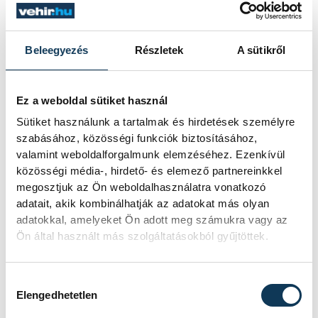
SOROZAT
FÉRFI FUTSAL NB I, A 3.
Beleegyezés
Részletek
A sütikről
HELYÉRT, 2025/2026
HAZAI
VEHÍR VESZPRÉM
VENDÉG
DEAC FUTSAL
IDŐPONT
2026. JÚNIUS 5. 18:30
Ez a weboldal sütiket használ
HELYSZÍN
VESZPRÉM, MÁRCIUS 15.
Sütiket használunk a tartalmak és hirdetések személyre
UTCAI SPORTCSARNOK
szabásához, közösségi funkciók biztosításához,
EREDMÉNY
5-6
valamint weboldalforgalmunk elemzéséhez. Ezenkívül
RÉSZLETEK
közösségi média-, hirdető- és elemező partnereinkkel
megosztjuk az Ön weboldalhasználatra vonatkozó
adatait, akik kombinálhatják az adatokat más olyan
adatokkal, amelyeket Ön adott meg számukra vagy az
Ön által használt más szolgáltatásokból gyűjtöttek.
SOROZAT
FÉRFI FUTSAL NB I, A 3.
HELYÉRT, 2025/2026
HAZAI
DEAC
Hozzájárulás kiválasztása
VENDÉG
VEHÍR VESZPRÉM
Elengedhetetlen
IDŐPONT
2026. JÚNIUS 8. 18:00
HELYSZÍN
DESOK CSARNOK -