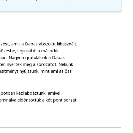
ést, amit a Dabas abszolút kihasznált,
rkőzésbe, leginkább a második
kban. Nagyon gratulálunk a Dabas
ten nyerték meg a sorozatot. Nekünk
esítményt nyújtsunk, mint ami az őszi
lapotban kézilabdáztunk, amivel
dominálva eldöntöttük a két pont sorsát.