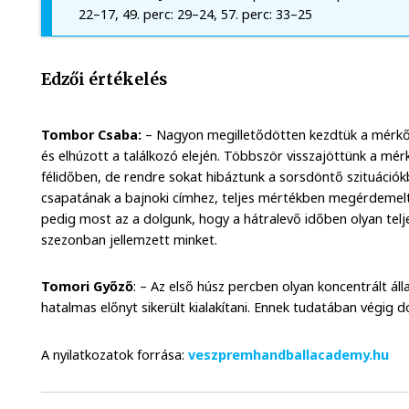
22–17, 49. perc: 29–24, 57. perc: 33–25
Edzői értékelés
Tombor Csaba:
– Nagyon megilletődötten kezdtük a mérkőz
és elhúzott a találkozó elején. Többször visszajöttünk a mé
félidőben, de rendre sokat hibáztunk a sorsdöntő szituáció
csapatának a bajnoki címhez, teljes mértékben megérdemel
pedig most az a dolgunk, hogy a hátralevő időben olyan telj
szezonban jellemzett minket.
Tomori Győző
: – Az első húsz percben olyan koncentrált ál
hatalmas előnyt sikerült kialakítani. Ennek tudatában végig 
A nyilatkozatok forrása:
veszpremhandballacademy.hu