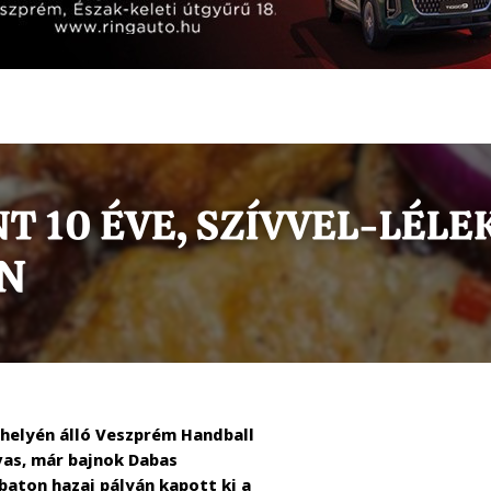
helyén álló Veszprém Handball
vas, már bajnok Dabas
aton hazai pályán kapott ki a