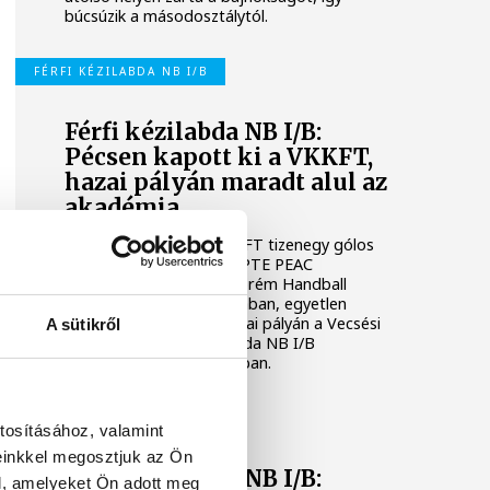
búcsúzik a másodosztálytól.
FÉRFI KÉZILABDA NB I/B
Férfi kézilabda NB I/B:
Pécsen kapott ki a VKKFT,
hazai pályán maradt alul az
akadémia
A Veszprémi Kézilabda KFT tizenegy gólos
vereséget szenvedett a PTE PEAC
otthonában, míg a Veszprém Handball
Academy U21 nagy csatában, egyetlen
találattal maradt alul hazai pályán a Vecsési
A sütikről
KKFT ellen a férfi kézilabda NB I/B
huszonhetedik fordulójában.
FÉRFI KÉZILABDA NB I/B
tosításához, valamint
einkkel megosztjuk az Ön
Férfi kézilabda NB I/B:
l, amelyeket Ön adott meg