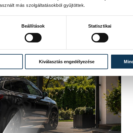
sznált más szolgáltatásokból gyűjtöttek.
Beállítások
Statisztikai
Kiválasztás engedélyezése
Min