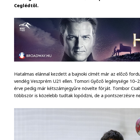
Ceglédtől.
Hatalmas elánnal kezdett a bajnoki címét már az előző for
vendég Veszprém U21 ellen. Tomori Győző legénysége 10–2-v
érve pedig már kétszámjegyűre növelte fórját. Tombor Csab
többször is közelebb tudtak lopódzni, de a pontszerzésre ne