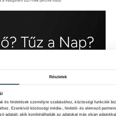
s a Veszprém U21-nek (archív fotó)
Részletek
ál
mak és hirdetések személyre szabásához, közösségi funkciók biz
hez. Ezenkívül közösségi média-, hirdető- és elemező partner
zó adatait, akik kombinálhatják az adatokat más olyan adatokka