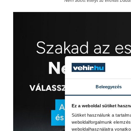
Nem adott esélyt az éllovas Daba
Beleegyezés
Ez a weboldal sütiket haszn
Sütiket használunk a tartal
weboldalforgalmunk elemzésé
weboldalhasználatra vonatko