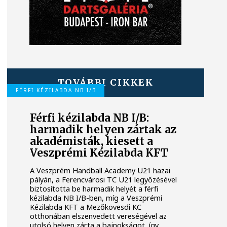
TOVÁBBI CIKKEK
FÉRFI KÉZILABDA NB I/B
Férfi kézilabda NB I/B:
harmadik helyen zártak az
akadémisták, kiesett a
Veszprémi Kézilabda KFT
A Veszprém Handball Academy U21 hazai
pályán, a Ferencvárosi TC U21 legyőzésével
biztosította be harmadik helyét a férfi
kézilabda NB I/B-ben, míg a Veszprémi
Kézilabda KFT a Mezőkövesdi KC
otthonában elszenvedett vereségével az
utolsó helyen zárta a bajnokságot, így