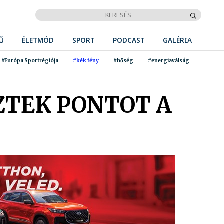
Ű
ÉLETMÓD
SPORT
PODCAST
GALÉRIA
#Európa Sportrégiója
#kék fény
#hőség
#energiaválság
EZTEK PONTOT A