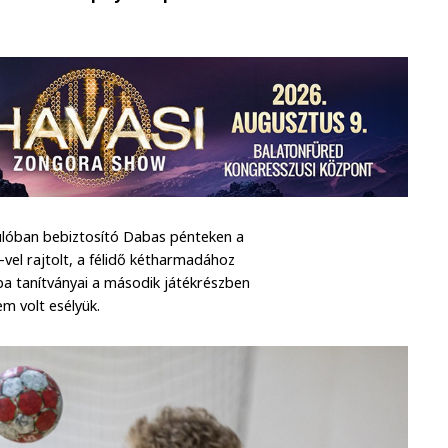
dulóban bebiztosító Dabas pénteken a
el rajtolt, a félidő kétharmadához
a tanítványai a második játékrészben
m volt esélyük.