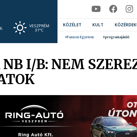
KÖZÉLET
KULT
KÖZÉRDEK
VESZPRÉM
6.
31°C
#Pannon Egyetem
#programajánló
 NB I/B: NEM SZER
ATOK