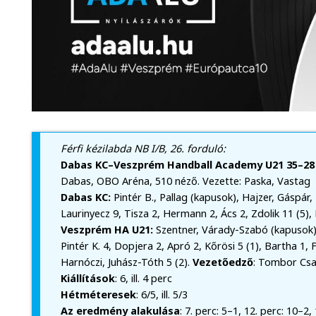
Férfi kézilabda NB I/B, 26. forduló:
Dabas KC–Veszprém Handball Academy U21 35–28 
Dabas, OBO Aréna, 510 néző. Vezette: Paska, Vastag
Dabas KC:
Pintér B., Pallag (kapusok), Hajzer, Gáspár,
Laurinyecz 9, Tisza 2, Hermann 2, Ács 2, Zdolik 11 (5),
Veszprém HA U21:
Szentner, Várady-Szabó (kapusok),
Pintér K. 4, Dopjera 2, Apró 2, Kőrösi 5 (1), Bartha 1, 
Harnóczi, Juhász-Tóth 5 (2).
Vezetőedző
: Tombor Cs
Kiállítások
: 6, ill. 4 perc
Hétméteresek
: 6/5, ill. 5/3
Az eredmény alakulása
: 7. perc: 5–1, 12. perc: 10–2,