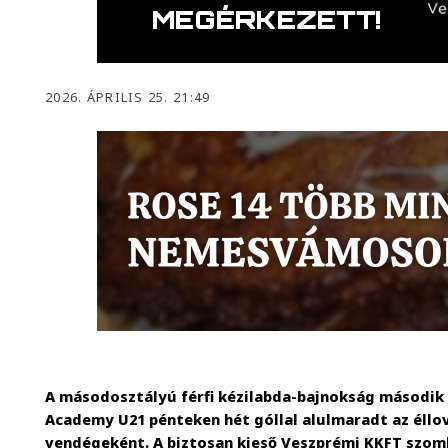
2026. ÁPRILIS 25. 21:49
A másodosztályú férfi kézilabda-bajnokság második 
Academy U21 pénteken hét góllal alulmaradt az éllo
vendégeként. A biztosan kieső Veszprémi KKFT szomb